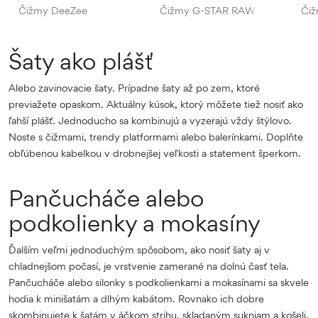
Čižmy DeeZee
Čižmy G-STAR RAW
Čiž
Šaty ako plášť
Alebo zavinovacie šaty. Prípadne šaty až po zem, ktoré
previažete opaskom. Aktuálny kúsok, ktorý môžete tiež nosiť ako
ľahší plášť. Jednoducho sa kombinujú a vyzerajú vždy štýlovo.
Noste s čižmami, trendy platformami alebo balerínkami. Doplňte
obľúbenou kabelkou v drobnejšej veľkosti a statement šperkom.
Pančucháče alebo
podkolienky a mokasíny
Ďalším veľmi jednoduchým spôsobom, ako nosiť šaty aj v
chladnejšom počasí, je vrstvenie zamerané na dolnú časť tela.
Pančucháče alebo silonky s podkolienkami a mokasínami sa skvele
hodia k minišatám a dlhým kabátom. Rovnako ich dobre
skombinujete k šatám v áčkom strihu, skladaným sukniam a košeli.