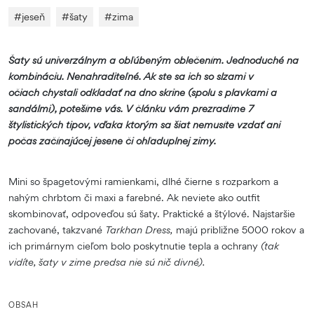
#
jeseň
#
šaty
#
zima
Šaty sú univerzálnym a obľúbeným oblečením. Jednoduché na
kombináciu. Nenahraditeľné. Ak ste sa ich so slzami v
očiach chystali odkladať na dno skrine (spolu s plavkami a
sandálmi), potešíme vás. V článku vám prezradíme 7
štylistických tipov, vďaka ktorým sa šiat nemusíte vzdať ani
počas začínajúcej jesene či ohľaduplnej zimy.
Mini so špagetovými ramienkami, dlhé čierne s rozparkom a
nahým chrbtom či maxi a farebné. Ak neviete ako outfit
skombinovať, odpoveďou sú šaty. Praktické a štýlové. Najstaršie
zachované, takzvané
Tarkhan Dress,
majú približne 5000 rokov a
ich primárnym cieľom bolo poskytnutie tepla a ochrany
(tak
vidíte, šaty v zime predsa nie sú nič divné).
OBSAH