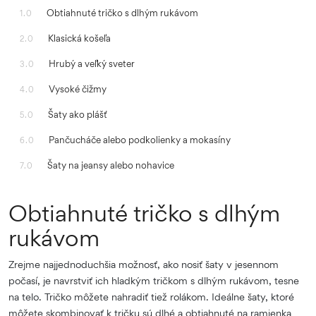
Obtiahnuté tričko s dlhým rukávom
1.0
Klasická košeľa
2.0
Hrubý a veľký sveter
3.0
Vysoké čižmy
4.0
Šaty ako plášť
5.0
Pančucháče alebo podkolienky a mokasíny
6.0
Šaty na jeansy alebo nohavice
7.0
Obtiahnuté tričko s dlhým
rukávom
Zrejme najjednoduchšia možnosť, ako nosiť šaty v jesennom
počasí, je navrstviť ich hladkým tričkom s dlhým rukávom, tesne
na telo. Tričko môžete nahradiť tiež rolákom. Ideálne šaty, ktoré
môžete skombinovať k tričku sú dlhé a obtiahnuté na ramienka