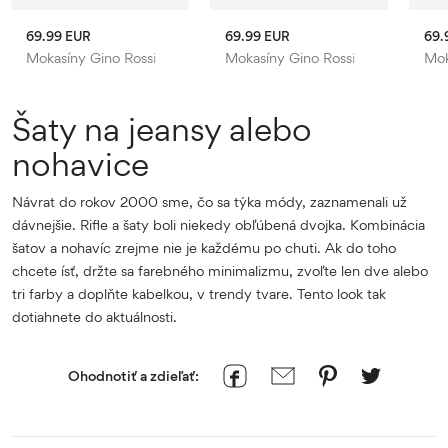
69.99 EUR
69.99 EUR
69.
Mokasíny Gino Rossi
Mokasíny Gino Rossi
Mok
Šaty na jeansy alebo
nohavice
Návrat do rokov 2000 sme, čo sa týka módy, zaznamenali už
dávnejšie. Rifle a šaty boli niekedy obľúbená dvojka. Kombinácia
šatov a nohavíc zrejme nie je každému po chuti. Ak do toho
chcete ísť, držte sa farebného minimalizmu, zvoľte len dve alebo
tri farby a doplňte kabelkou, v trendy tvare. Tento look tak
dotiahnete do aktuálnosti.
Ohodnotiť a zdieľať: