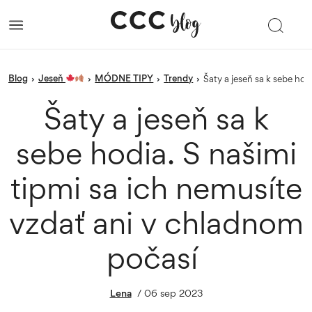
blog
Jeseň
MÓDNE TIPY
trendy
›
›
›
›
Šaty a jeseň sa k sebe ho
Šaty a jeseň sa k
sebe hodia. S našimi
tipmi sa ich nemusíte
vzdať ani v chladnom
počasí
Lena
/
06 sep 2023