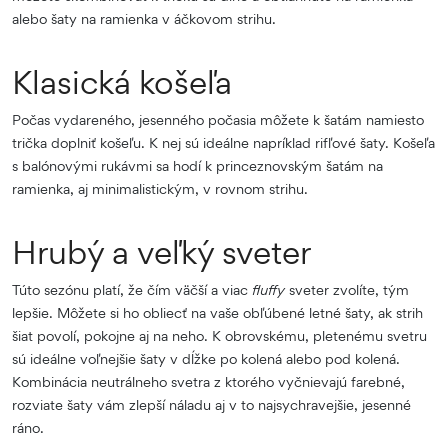
alebo šaty na ramienka v áčkovom strihu.
Klasická košeľa
Počas vydareného, jesenného počasia môžete k šatám namiesto
trička doplniť košeľu. K nej sú ideálne napríklad rifľové šaty. Košeľa
s balónovými rukávmi sa hodí k princeznovským šatám na
ramienka, aj minimalistickým, v rovnom strihu.
Hrubý a veľký sveter
Túto sezónu platí, že čím väčší a viac
fluffy
sveter zvolíte, tým
lepšie. Môžete si ho obliecť na vaše obľúbené letné šaty, ak strih
šiat povolí, pokojne aj na neho. K obrovskému, pletenému svetru
sú ideálne voľnejšie šaty v dĺžke po kolená alebo pod kolená.
Kombinácia neutrálneho svetra z ktorého vyčnievajú farebné,
rozviate šaty vám zlepší náladu aj v to najsychravejšie, jesenné
ráno.