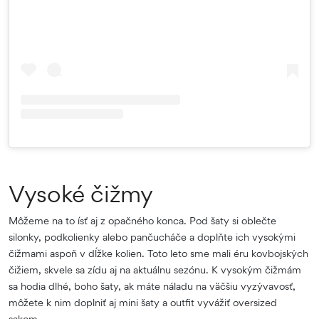
Vysoké čižmy
Môžeme na to ísť aj z opačného konca. Pod šaty si oblečte
silonky, podkolienky alebo pančucháče a doplňte ich vysokými
čižmami aspoň v dĺžke kolien. Toto leto sme mali éru kovbojských
čižiem, skvele sa zídu aj na aktuálnu sezónu. K vysokým čižmám
sa hodia dlhé, boho šaty, ak máte náladu na väčšiu vyzývavosť,
môžete k nim doplniť aj mini šaty a outfit vyvážiť oversized
sakom.