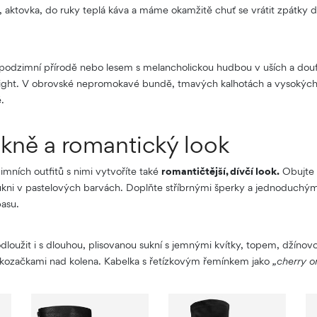
, aktovka, do ruky teplá káva a máme okamžitě chuť se vrátit zpátky d
 podzimní přírodě nebo lesem s melancholickou hudbou v uších a douf
Twilight. V obrovské nepromokavé bundě, tmavých kalhotách a vysokýc
.
kně a romantický look
mních outfitů s nimi vytvoříte také
romantičtější, dívčí look.
Obujte 
ukni v pastelových barvách. Doplňte stříbrnými šperky a jednoduch
pasu.
odloužit i s dlouhou, plisovanou sukní s jemnými kvítky, topem, džíno
ozačkami nad kolena. Kabelka s řetízkovým řemínkem jako
„cherry o