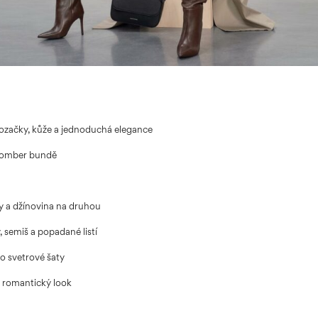
ozačky, kůže a jednoduchá elegance
 bomber bundě
 a džínovina na druhou
 semiš a popadané listí
o svetrové šaty
 romantický look