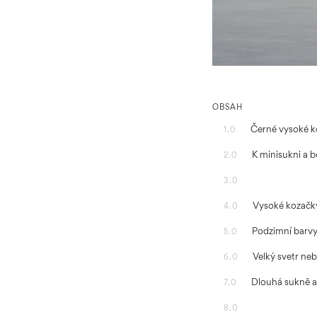
OBSAH
Černé vysoké k
1.0
K minisukni a
2.0
3.0
Vysoké kozačky
4.0
Podzimní barvy,
5.0
Velký svetr neb
6.0
Dlouhá sukně a
7.0
8.0