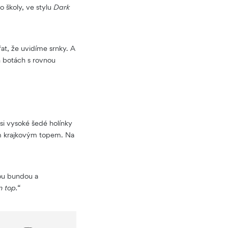
o školy, ve stylu
Dark
at, že uvidíme srnky. A
h botách s rovnou
si vysoké šedé holínky
ým krajkovým topem. Na
vou bundou a
n top.“