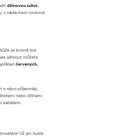
adit
džínovou sukní.
u, s nádechem rockové
 kůže se kromě bot
, ale sáhnout můžete
apříklad
červených,
 o něco příjemněji.
lhotami nebo džínami
m kabátem.
mosféra! Už jen tlusté