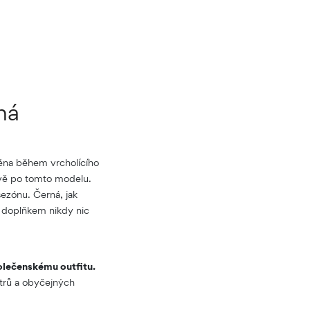
há
ména během vrcholícího
vě po tomto modelu.
sezónu. Černá, jak
m doplňkem nikdy nic
olečenskému outfitu.
etrů a obyčejných