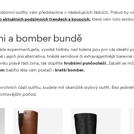
odzimní outfity
vám představíme v následujících řádcích. Pokud by vá
o aktuálních podzimních trendech a kouscích,
které vám tuto sezón
ni a bomber bundě
áda experimentujete, vysoké holínky nad kolena jsou pro vás ideální 
ně i jejich jiná alternativa, hnědé semišové či extravagantnější barev
nku právě řádí zima, tak doplňte
hrubšími punčocháči.
Zabalit se m
hem
babího léta vám postačí i
kratší bomber.
 vrchních částí outfitu, budete mít okamžitě stylový outfit. Bez jedi
ychravějším počasí.