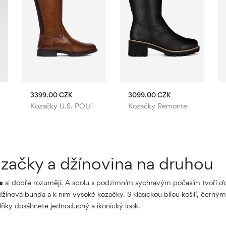
3399.00 CZK
3099.00 CZK
Kozačky U.S. POLO ASSN.
Kozačky Remonte
začky a džínovina na druhou
a
si dobře rozumějí. A spolu s podzimním sychravým počasím tvoří
do
 džínová bunda a k nim vysoké kozačky. S klasickou bílou košilí, černý
lňky dosáhnete jednoduchý a ikonický look.