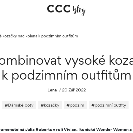
ké kozačky nad kolena k podzimním outfitům
kombinovat vysoké koz
k podzimním outfitům
Lena
/
20 Zář 2022
#
Dámské boty
#
kozačky
#
podzim
#
podzimní outfity
omenutelná Julia Roberts v roli Vivian. Ikonické Wonder Women 