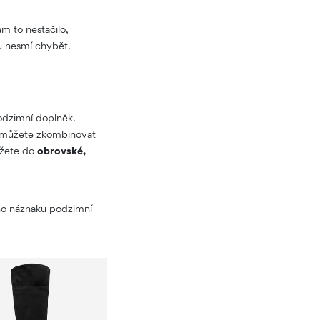
m to nestačilo,
u nesmí chybět.
podzimní doplněk.
né můžete zkombinovat
ůžete do
obrovské,
ného náznaku podzimní