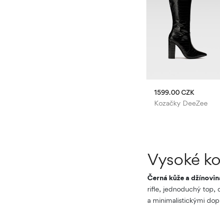
ZK
3299.00 CZK
1599.00 CZK
-STAR RAW
Kozačky Beverly Hills Polo Club
Kozačky DeeZee
Vysoké ko
Černá kůže a džínovin
rifle, jednoduchý top,
a minimalistickými dop