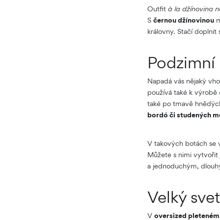
Outfit
à la džínovina 
S
černou džínovinou
m
královny. Stačí doplni
Podzimní 
Napadá vás nějaký vho
používá také k výrobě 
také po tmavě hnědých
bordó či studených m
V takových botách se 
Můžete s nimi vytvořit
a jednoduchým, dlouh
Velký sve
V
oversized pleteném