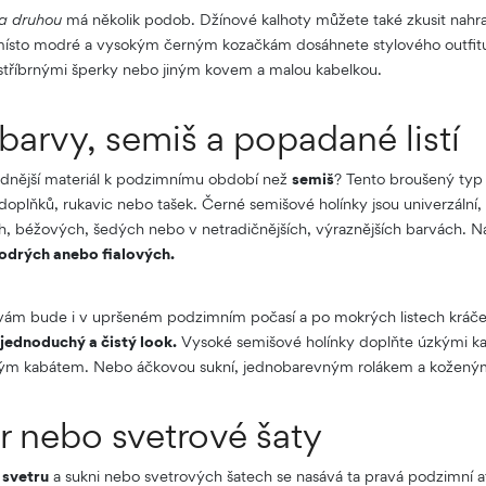
na druhou
má několik podob. Džínové kalhoty můžete také zkusit nahr
ísto modré a vysokým černým kozačkám dosáhnete stylového outfit
t stříbrnými šperky nebo jiným kovem a malou kabelkou.
barvy, semiš a popadané listí
dnější materiál k podzimnímu období než
semiš
? Tento broušený typ
doplňků, rukavic nebo tašek. Černé semišové holínky jsou univerzální
, béžových, šedých nebo v netradičnějších, výraznějších barvách. N
odrých anebo fialových.
vám bude i v upršeném podzimním počasí a po mokrých listech kráčet
jednoduchý a čistý look.
Vysoké semišové holínky doplňte úzkými ka
ým kabátem. Nebo áčkovou sukní, jednobarevným rolákem a kožený
tr nebo svetrové šaty
 svetru
a sukni nebo svetrových šatech se nasává ta pravá podzimní at