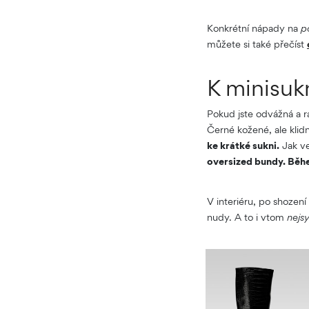
Konkrétní nápady na
p
můžete si také přečíst
K minisuk
Pokud jste odvážná a r
Černé kožené, ale klid
ke krátké sukni.
Jak ve
oversized bundy. Bě
V interiéru, po shození
nudy. A to i vtom
nejs