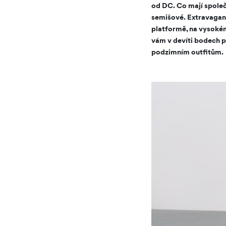
od DC. Co mají společ
semišové. Extravagan
platformě, na vysokém
vám v devíti bodech 
podzimním outfitům.