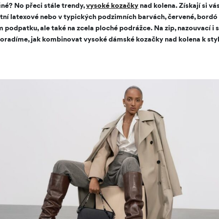
né? No přeci stále trendy,
vysoké kozačky
nad kolena. Získají si vá
tní latexové nebo v typických podzimních barvách, červené, bordó
 podpatku, ale také na zcela ploché podrážce. Na zip, nazouvací i s
poradíme, jak kombinovat vysoké dámské kozačky nad kolena k sty