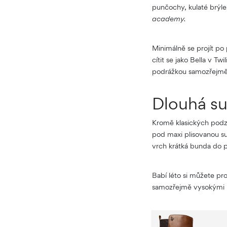
punčochy, kulaté brýle
academy.
Minimálně se projít po
cítit se jako Bella v 
podrážkou samozřejmě
Dlouhá su
Kromě klasických podzi
pod maxi plisovanou s
vrch krátká bunda do 
Babí léto si můžete pr
samozřejmě vysokými k