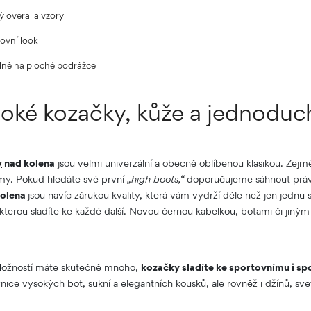
ý overal a vzory
tovní look
ně na ploché podrážce
oké kozačky, kůže a jednoduc
y
nad kolena
jsou velmi univerzální a obecně oblíbenou klasikou. Zej
imy. Pokud hledáte své první
„high boots,“
doporučujeme sáhnout prá
kolena
jsou navíc zárukou kvality, která vám vydrží déle než jen jednu 
, kterou sladíte ke každé další. Novou černou kabelkou, botami či jiný
Možností máte skutečně mnoho,
kozačky sladíte ke sportovnímu i sp
vnice vysokých bot, sukní a elegantních kousků, ale rovněž i džínů, sv