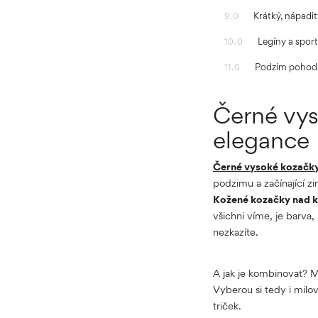
Krátký, nápadit
9.0
Legíny a spor
10.0
Podzim pohodl
11.0
Černé vys
elegance
Černé vysoké kozačk
podzimu a začínající z
Kožené kozačky nad 
všichni víme, je barva
nezkazíte.
A jak je kombinovat? 
Vyberou si tedy i milo
triček.