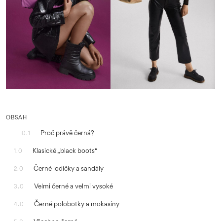
OBSAH
Proč právě černá?
0.1
Klasické „black boots“
1.0
Černé lodičky a sandály
2.0
Velmi černé a velmi vysoké
3.0
Černé polobotky a mokasíny
4.0