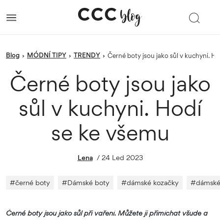
blog
MÓDNÍ TIPY
TRENDY
›
›
›
Černé boty jsou jako sůl v kuchyni. H
Černé boty jsou jako
sůl v kuchyni. Hodí
se ke všemu
Lena
/
24 Led 2023
#
černé boty
#
Dámské boty
#
dámské kozačky
#
dámské
Černé boty jsou jako sůl při vaření. Můžete ji přimíchat všude a