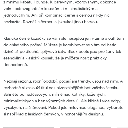
zimnímu kabátu i bundě. K barevným, vzorovaným, dokonce
velmi extravagantním kouskům, i minimalistickým a
jednoduchým. Ani při kombinaci černé s černou nikdy nic
nezkazíte. Rovněž s černou a jakoukoli jinou barvou.
Klasické černé kozačky se vám ale nesejdou jen v zimě a outfitem
do chladného počasí. Můžete je kombinovat se vším od basic
džínů až po dlouhé, splývavé šaty. Black boots jsou pro ženy tak
esenciální a klasický kousek, že je můžete nosit prakticky
dennodenně.
Neznají sezónu, roční období, počasí ani trendy. Jsou nad nimi. A
rozhodně si zaslouží titul nejuniverzálnějších bot vašeho šatníku.
Sáhněte po nadčasových, mírně nad kotníky, kožených,
minimalistických a bez výrazných detailů. Ale klidně i více edgy,
vysokých, na šněrování. Pokud jste milovnice elegance, vyberete
si například z lesklých černých, v honosnějším designu.