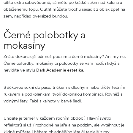
cítíte extra sebevědomě, sáhněte po krátké sukni nad kolena a
obtaženému topu. Outfit můžete trochu sesadit z oblak zpět na
zem, například oversized bundou.
Černé polobotky a
mokasíny
Znáte dokonalejší pár než podzim a černé mokasíny? Ani my ne.
Černé oxfordky, mokasíny či polobotky se vám hodí, i když si
nevidíte ve stylu
Dark Academie estetika.
S áčkovou sukní do pasu, tričkem s dlouhým nebo tříčtvrtečním
rukávem a podkolenkami tvoří dokonalou kombinaci. Rovněž s
volnými šaty. Také s kalhoty v barvě šedi.
Unosíte je téměř v každém ročním období. Hlavní světlo
reflektorů si užijí rozhodně na jaře a na podzim, ale vytáhnout je
klidně můžete i během chladnějšího léta či teplejší zimy.