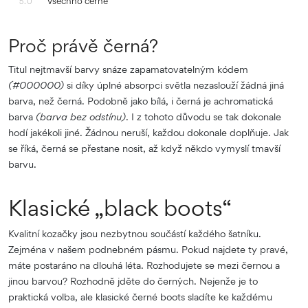
Všechno černé
5.0
Proč právě černá?
Titul nejtmavší barvy snáze zapamatovatelným kódem
(#000000)
si díky úplné absorpci světla nezaslouží žádná jiná
barva, než černá. Podobně jako bílá, i černá je achromatická
barva
(barva bez odstínu)
. I z tohoto důvodu se tak dokonale
hodí jakékoli jiné. Žádnou neruší, každou dokonale doplňuje. Jak
se říká, černá se přestane nosit, až když někdo vymyslí tmavší
barvu.
Klasické „black boots“
Kvalitní kozačky jsou nezbytnou součástí každého šatníku.
Zejména v našem podnebném pásmu. Pokud najdete ty pravé,
máte postaráno na dlouhá léta. Rozhodujete se mezi černou a
jinou barvou? Rozhodně jděte do černých. Nejenže je to
praktická volba, ale klasické černé boots sladíte ke každému