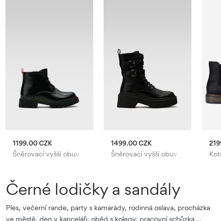
1199.00 CZK
1499.00 CZK
219
Šněrovací vyšší obuv Jenny Fairy
Šněrovací vyšší obuv DeeZee
Kot
Černé lodičky a sandály
Ples, večerní rande, party s kamarády, rodinná oslava, procházka
ve městě, den v kanceláři, oběd s kolegy, pracovní schůzka …