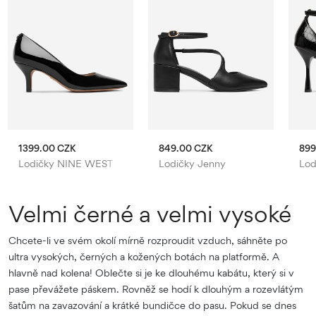
1399.00 CZK
849.00 CZK
899
Lodičky NINE WEST
Lodičky Jenny
Lod
Velmi černé a velmi vysoké
Chcete-li ve svém okolí mírně rozproudit vzduch, sáhněte po
ultra vysokých, černých a kožených botách na platformě. A
hlavně nad kolena! Oblečte si je ke dlouhému kabátu, který si v
pase převážete páskem. Rovněž se hodí k dlouhým a rozevlátým
šatům na zavazování a krátké bundičce do pasu. Pokud se dnes