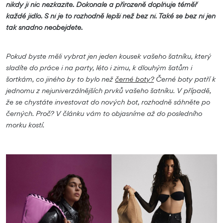
nikdy jí nic nezkazíte. Dokonale a přirozeně doplňuje téměř
každé jídlo. S ní je to rozhodně lepší než bez ní. Také se bez ní jen
tak snadno neobejdete.
Pokud byste měli vybrat jen jeden kousek vašeho šatníku, který
sladíte do práce i na party, léto i zimu, k dlouhým šatům i
šortkám, co jiného by to bylo než
černé boty?
Černé boty patří k
jednomu z nejuniverzálnějších prvků vašeho šatníku. V případě,
že se chystáte investovat do nových bot, rozhodně sáhněte po
černých. Proč? V článku vám to objasníme až do posledního
morku kostí.