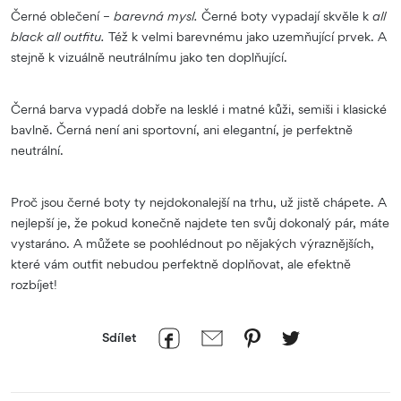
Černé oblečení –
barevná mysl.
Černé boty vypadají skvěle k
all
black all outfitu.
Též k velmi barevnému jako uzemňující prvek. A
stejně k vizuálně neutrálnímu jako ten doplňující.
Černá barva vypadá dobře na lesklé i matné kůži, semiši i klasické
bavlně. Černá není ani sportovní, ani elegantní, je perfektně
neutrální.
Proč jsou černé boty ty nejdokonalejší na trhu, už jistě chápete. A
nejlepší je, že pokud konečně najdete ten svůj dokonalý pár, máte
vystaráno. A můžete se poohlédnout po nějakých výraznějších,
které vám outfit nebudou perfektně doplňovat, ale efektně
rozbíjet!
Sdílet