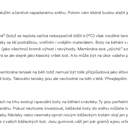
alužím a čerstvě napadanému sněhu. Potom vám klidně budou stačit jen
mě“
(když se teplota začíná nebezpečně blížit k 0°C) však rozdílné te
sky se liší podrážkou, vnitřním i vnějším materiálem. Boty na běhání v 
 (jako všechno) kromě výhod i nevýhody. Membrána sice
„dýchá“
a 
á se ale stejně jako klasický vršek bot. A to může být na úkor vašeho
membrána tenisek na běh totiž nemusí být tolik přizpůsobivá jako síťov
 boty. Takovéto tenisky jsou ale nevhodné na běh v létě. Přinejlepším 
h na trhu existují i speciální boty na běhání s návleky. Ty jsou perfekt
 sněhu. Pokud nechcete investovat, běžecké boty do sněhu můžete nah
ky. Návleky nebo nesmeky oproti novým běžeckým botám stojí jen pár
te z vašich běžeckých bot. Jsou gumové, váží jen pár gramů a jsou ur