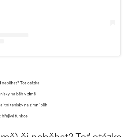
či neběhat? Toť otázka
enisky na běh v zimě
valitní tenisky na zimní běh
: hřejivé funkce
zimě) či neběhat? Toť otázka