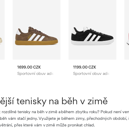
1699.00 CZK
1199.00 CZK
as
Sportovní obuv adidas
Sportovní obuv adidas
jší tenisky na běh v zimě
 rozdílné tenisky na běh v zimě a během zbytku roku? Pokud není ve
na běh vám stačí jedny. Využijete je během zimy, přechodných období, i 
ětrání, přes které vám v zimě může pronikat chlad.