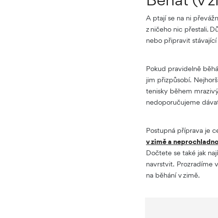
A ptají se na ni převá
z ničeho nic přestali. D
nebo připravit stávajíc
Pokud pravidelně běháte
jim přizpůsobí. Nejhor
tenisky během mrazivýc
nedoporučujeme dávat
Postupná příprava je c
v zimě a neprochladn
Dočtete se také jak naj
navrstvit. Prozradíme 
na běhání v zimě.