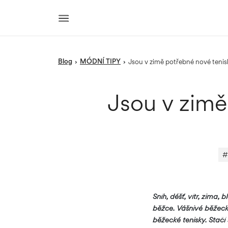
blog
MÓDNÍ TIPY
›
›
Jsou v zimě potřebné nové teni
Jsou v zimě
#
Sníh, déšť, vítr, zima,
běžce. Vášnivé běžecké
běžecké tenisky. Stač