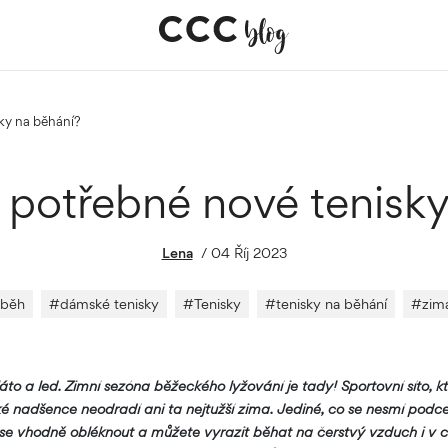
sky na běhání?
 potřebné nové tenisk
Lena
/
04 Říj 2023
běh
#
dámské tenisky
#
Tenisky
#
tenisky na běhání
#
zim
 bláto a led. Zimní sezóna běžeckého lyžování je tady! Sportovní síto, k
 nadšence neodradí ani ta nejtužší zima. Jediné, co se nesmí podceni
í se vhodně obléknout a můžete vyrazit běhat na čerstvý vzduch i v 