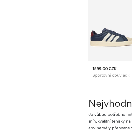
ZK
1599.00 CZK
1599.00 CZK
obuv adidas
Sportovní obuv adidas
Sportovní obuv adid
Nejvhodně
Je vůbec potřebné mít
sníh, kvalitní tenisky 
aby neměly přehnané v