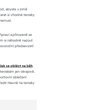
od, abyste v zimě
starat si vhodné tenisky
t nemusí.
ipraví a přirozeně se
tom si náhodně nazout
novoroční předsevzetí
Jak se obléct na běh
eniskám jen okrajově.
sportovní oblečení
edit hlavně na tenisky