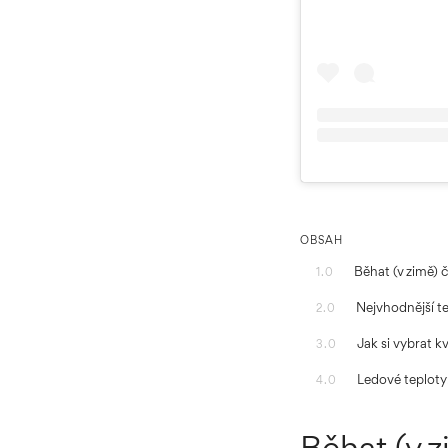
OBSAH
Běhat (v zimě) 
1.0
Nejvhodnější t
2.0
Jak si vybrat k
3.0
Ledové teploty
4.0
Běhat (v 