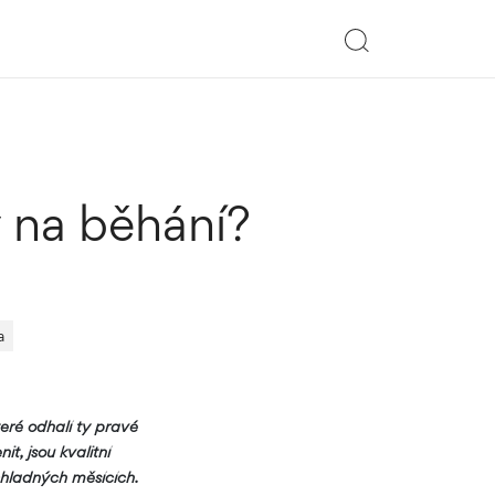
y na běhání?
a
teré odhalí ty pravé
t, jsou kvalitní
chladných měsících.