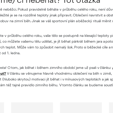
žně neběžci. Pokud pravidelně běháte v průběhu celého roku, není dův
ůležité je se na rozdílné teploty jinak připravit. Oblečení navrstvit a ob
í obuv na zimní běh. Jinak se váš sportovní plán a běžecký rituál měni
 v průběhu celého roku, vaše tělo se postupně na klesající teploty př
ší, co můžete vašemu tělu udělat, je jít běhat párkrát během jara a po
h teplot. Může vám to způsobit nemalý šok. Proto si běžecké cíle a 
 od 1. ledna.
esta! O tom, jak běhat i během zimního období jsme už psali v článku:
out?
V článku se věnujeme hlavně vhodnému oblečení na běh v zimě, t
ít (hluboko skrytou) motivaci jít běhat i v mínusových teplotách a jak 
vám též tajné pravidlo zimního běhu. V tomto článku se budeme soustř