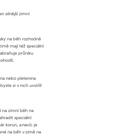
 silnější zimní
nisky na běh rozhodně
zimě mají též speciální
zabraňuje průniku
 pohodlí.
ina nebo pletenina
byste si v nich
uvařili
ní na zimní běh na
radit speciální
 korun, a navíc je
čené na běh v zimě na