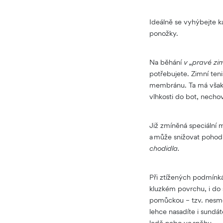
Ideálně se vyhýbejte k
ponožky.
Na běhání
v „pravé zi
potřebujete. Zimní teni
membránu. Ta má však
vlhkosti do bot, nechov
Již zmíněná speciální 
a může snižovat pohodlí
chodidla.
Při ztížených podmínkác
kluzkém povrchu, i do
pomůckou – tzv. nesme
lehce nasadíte i sundá
ledě nebo ve sněhu.