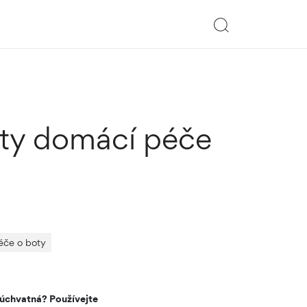
nuty domácí péče
éče o boty
e úchvatná? Používejte