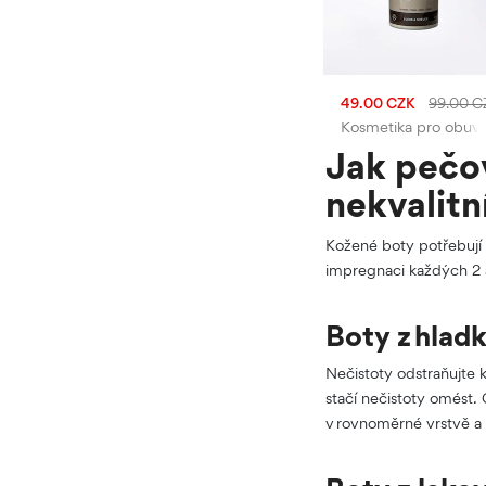
49.00 CZK
99.00 C
Kosmetika pro obuv
Jak pečov
nekvalitn
Kožené boty potřebují p
impregnaci každých 2 
Boty z hlad
Nečistoty odstraňujte 
stačí nečistoty omést.
v rovnoměrné vrstvě a 