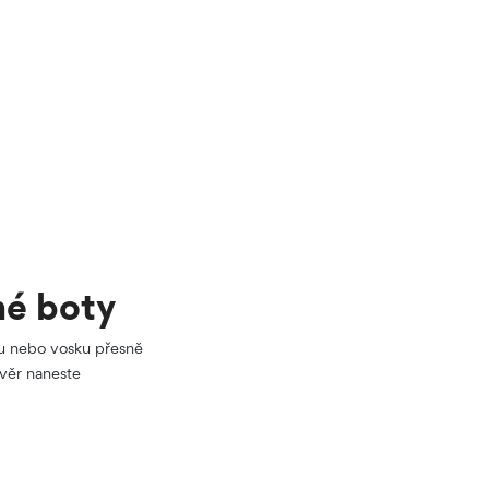
né boty
mu nebo vosku přesně
ávěr naneste