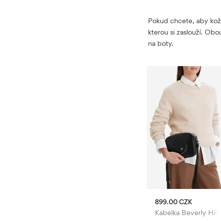
Pokud chcete, aby kože
kterou si zaslouží. Ob
na boty.
K
499.00 CZK
899.00 CZK
obuv adidas
Kabelka Gino Rossi
Kabelka Beverly Hill