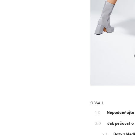
OBSAH
Nepodceňujte 
1.0
Jak pečovat o 
2.0
Boty z hlad
2.1