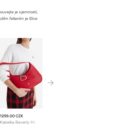
uvejte je s jemností,
pším řešením je lžíce
1299.00 CZK
Kabelka Beverly Hills Polo Club