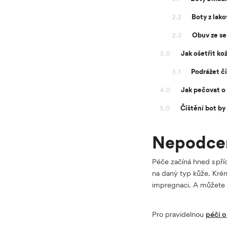
Boty z lak
2.2
Obuv ze se
2.3
Jak ošetřit ko
3.0
Podrážet č
3.1
Jak pečovat o 
4.0
Čištění bot by 
5.0
Nepodceň
Péče začíná hned s př
na daný typ kůže. Krém
impregnaci. A můžete v
Pro pravidelnou
péči o