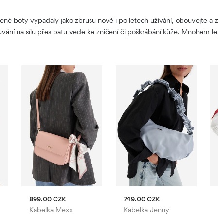
né boty vypadaly jako zbrusu nové i po letech užívání, obouvejte a zo
ouvání na sílu přes patu vede ke zničení či poškrábání kůže. Mnohem le
899.00 CZK
749.00 CZK
s Polo Club
Kabelka Mexx
Kabelka Jenny