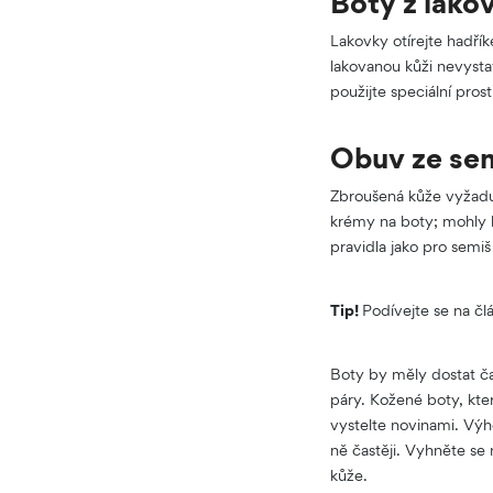
Boty z lako
Lakovky otírejte hadřík
lakovanou kůži nevysta
použijte speciální pros
Obuv ze sem
Zbroušená kůže vyžaduj
krémy na boty; mohly b
pravidla jako pro semiš 
Tip!
Podívejte se na č
Boty by měly dostat ča
páry. Kožené boty, kte
vystelte novinami. Výh
ně častěji. Vyhněte se 
kůže.