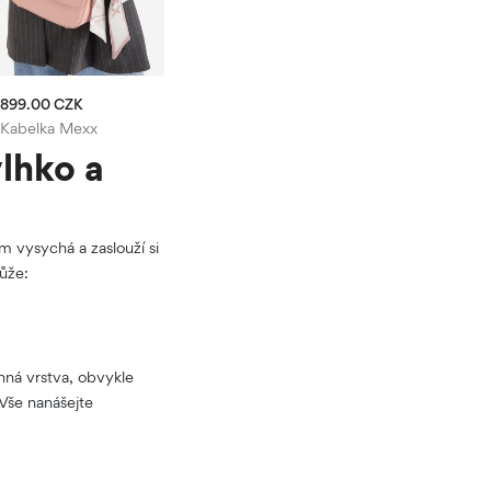
899.00 CZK
ub
Kabelka Mexx
lhko a
em vysychá a zaslouží si
ůže:
nná vrstva, obvykle
Vše nanášejte