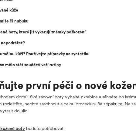
ované kůže
miše či nubuku
žené boty, které již vykazují známky poškození
i nepodrážet?
umělou kůži? Používejte přípravky na syntetiku
se mělo stát součástí vaší rutiny
ujte první péči o nové kože
íchodem domů. Své zánovní boty vybalte z krabice a sáhněte po kré
 rozleštěte, nechte zaschnout a celou proceduru 3× zopakujte. Na z
yrazit do ulic.
 kožené boty
budete potřebovat: