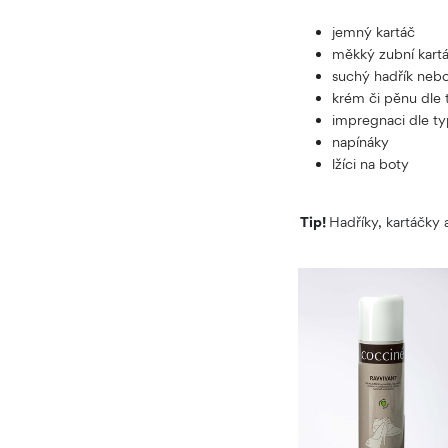
jemný kartáč
měkký zubní kart
suchý hadřík neb
krém či pěnu dle 
impregnaci dle t
napínáky
lžíci na boty
Tip!
Hadříky, kartáčky