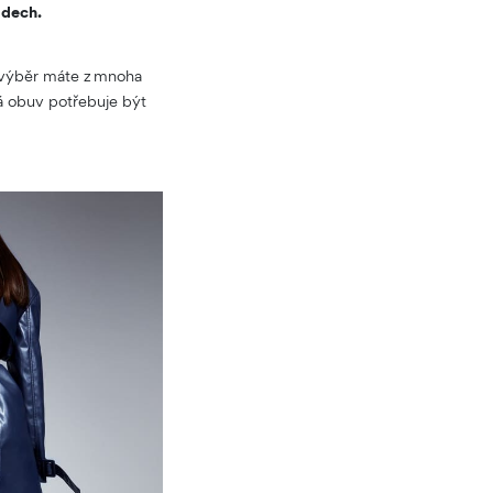
ddech.
Na výběr máte z mnoha
ná obuv potřebuje být