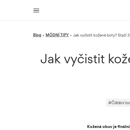
blog
MÓDNÍ TIPY
›
›
Jak vyčistit kožené boty? Stač
Jak vyčistit ko
#
Čištění bo
Kožená obuv je fináln