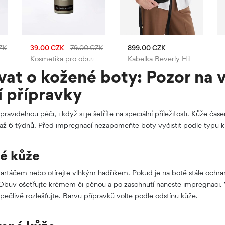
ZK
39.00 CZK
79.00 CZK
899.00 CZK
 Coccine
Kosmetika pro obuv Coccine
Kabelka Beverly Hills Polo Cl
at o kožené boty: Pozor na v
í přípravky
ravidelnou péči, i když si je šetříte na speciální příležitosti. Kůže čas
až 6 týdnů. Před impregnací nezapomeňte boty vyčistit podle typu k
ké kůže
kartáčem nebo otírejte vlhkým hadříkem. Pokud je na botě stále ochra
 Obuv ošetřujte krémem či pěnou a po zaschnutí naneste impregnaci. 
pečlivě rozlešťujte. Barvu přípravků volte podle odstínu kůže.