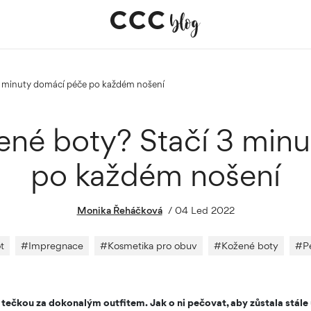
í 3 minuty domácí péče po každém nošení
žené boty? Stačí 3 mi
po každém nošení
Monika Řeháčková
/
04 Led 2022
t
#
Impregnace
#
Kosmetika pro obuv
#
Kožené boty
#
P
í tečkou za dokonalým outfitem. Jak o ni pečovat, aby zůstala stál