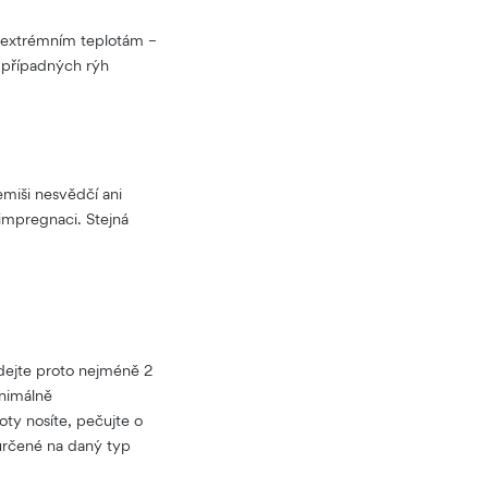
ké extrémním teplotám –
í případných rýh
emiši nesvědčí ani
impregnaci. Stejná
ídejte proto nejméně 2
nimálně
oty nosíte, pečujte o
 určené na daný typ