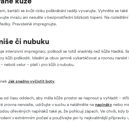
vané kůže
em, kartáči se kvůli riziku poškrábání raději vyvarujte. Vyhněte se ta
vujte mrazu ani nesušte v bezprostřední blízkosti topení. Na rozleštěn
tředky. Pravidelně impregnujte.
iše či nubuku
e intenzivní impregnaci, poškodí se totiž snadněji než kůže hladká. S
y kůži poškodit. Ideální je obuv jemně vykartáčovat a rovnou nanést 
– neboli velur – platí i pro kůži z nubuku.
lánek
Jak snadno vyčistit boty
.
s od času oddech, aby měla kůže prostor se napnout a vyhladit – stř
ré zrovna nenosíte, udržujte v suchu a natáhněte na
napínáky
nebo mi
odou dřevěných napínáků také je, že pohlcují zápach. Ve chvíli, kdy b
nošení v extrémním počasí a používejte jen ty nejkvalitnější přípravky