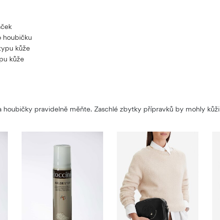
áček
o houbičku
typu kůže
ypu kůže
 a houbičky pravidelně měňte. Zaschlé zbytky přípravků by mohly kůži