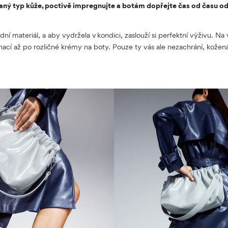
aný typ kůže, poctivě impregnujte a botám dopřejte čas od času o
dní materiál, a aby vydržela v kondici, zaslouží si perfektní výživu. 
ací až po rozličné krémy na boty. Pouze ty vás ale nezachrání, kože