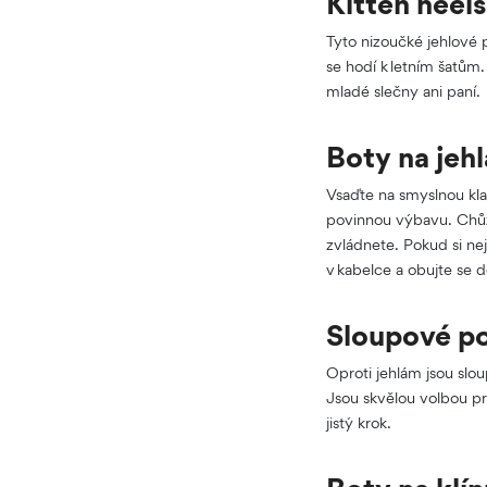
Kitten heel
Tyto nizoučké jehlové 
se hodí k letním šatům
mladé slečny ani paní.
Boty na jeh
Vsaďte na smyslnou kla
povinnou výbavu. Chůze
zvládnete. Pokud si ne
v kabelce a obujte se 
Sloupové p
Oproti jehlám jsou slou
Jsou skvělou volbou pr
jistý krok.