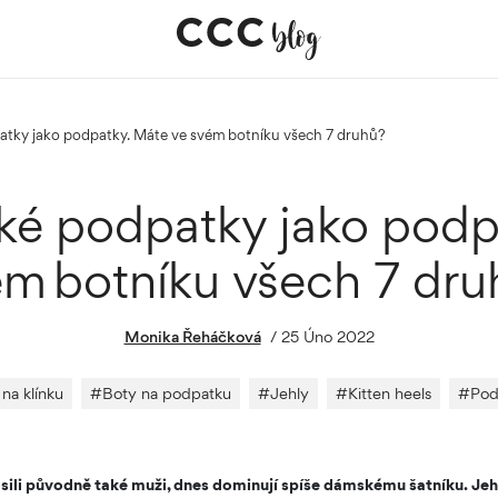
atky jako podpatky. Máte ve svém botníku všech 7 druhů?
é podpatky jako podp
ém botníku všech 7 dru
Monika Řeháčková
/
25 Úno 2022
na klínku
#
Boty na podpatku
#
Jehly
#
Kitten heels
#
Pod
ili původně také muži, dnes dominují spíše dámskému šatníku. Jeh