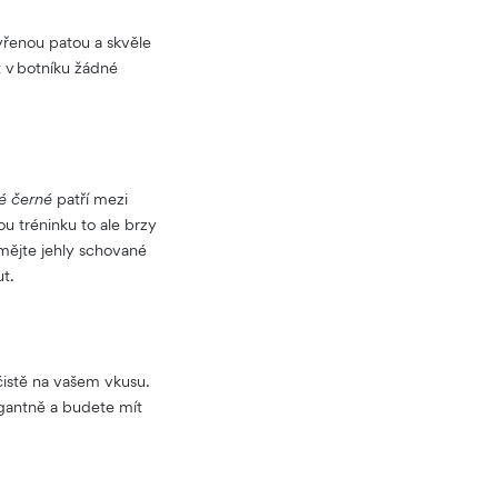
vřenou patou a skvěle
t v botníku žádné
é černé
patří mezi
u tréninku to ale brzy
 mějte jehly schované
ut.
 čistě na vašem vkusu.
egantně a budete mít