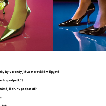
y byly trendy již ve starověkém Egyptě
rach z podpatků?
známější druhy podpatků?
ls
hlách