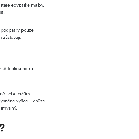
 staré egyptské malby.
sti.
it podpatky pouze
 zůstávají.
 hnědookou holku
rmě nebo nižším
 vysněné výšce. I chůze
ž smyslný.
?