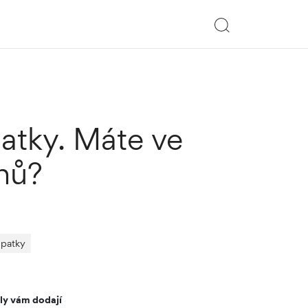
atky. Máte ve
hů?
patky
ly vám dodají