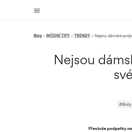
blog
MÓDNÍ TIPY
TRENDY
›
›
›
Nejsou dámské podp
Nejsou dámsk
sv
#
Boty 
Přestože podpatky nos