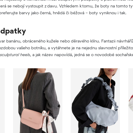
erá se nebojí vystoupit z davu. Vzhledem k tomu, že boty na tomto t
referujte barvy jako černá, hnědá či béžová – boty vyniknou i tak.
odpatky
ar banánu, obráceného kužele nebo děravého klínu. Fantazii návrhář
obou vašeho botníku, a vytáhnete je na nejednu slavnostní příležit
sculptural heels
, a jak název napovídá, jedná se o novodobé sochařs