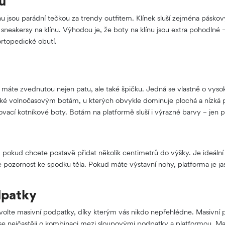
nu
u jsou parádní tečkou za trendy outfitem. Klínek sluší zejména pásk
 sneakersy na klínu. Výhodou je, že boty na klínu jsou extra pohodlné –
ortopedické obutí.
máte zvednutou nejen patu, ale také špičku. Jedná se vlastně o vyso
ké volnočasovým botám, u kterých obvykle dominuje plochá a nízká p
vací kotníkové boty. Botám na platformě sluší i výrazné barvy – jen po
, pokud chcete postavě přidat několik centimetrů do výšky. Je ideální 
 pozornost ke spodku těla. Pokud máte výstavní nohy, platforma je j
dpatky
volte masivní podpatky, díky kterým vás nikdo nepřehlédne. Masivní 
 se nejčastěji o kombinaci mezi sloupovými podpatky a platformou. Mas