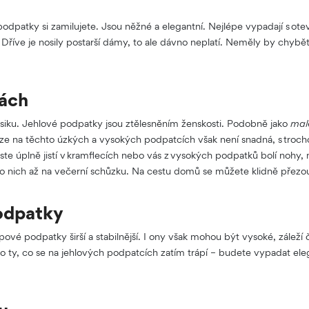
s
podpatky si zamilujete. Jsou něžné a elegantní. Nejlépe vypadají s ote
. Dříve je nosily postarší dámy, to ale dávno neplatí. Neměly by chybě
lách
siku. Jehlové podpatky jsou ztělesněním ženskosti. Podobně jako
mal
 na těchto úzkých a vysokých podpatcích však není snadná, s trocho
jste úplně jistí v kramflecích nebo vás z vysokých podpatků bolí nohy,
do nich až na večerní schůzku. Na cestu domů se můžete klidně přezo
odpatky
pové podpatky širší a stabilnější. I ony však mohou být vysoké, záleží
o ty, co se na jehlových podpatcích zatím trápí – budete vypadat el