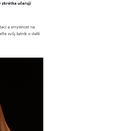
 zkrátka učarují
aci a smyslnost na
te svůj šatník o další