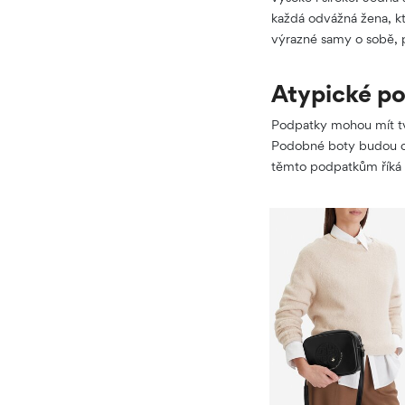
každá odvážná žena, kt
výrazné samy o sobě, p
Atypické p
Podpatky mohou mít tv
Podobné boty budou ozd
těmto podpatkům říká