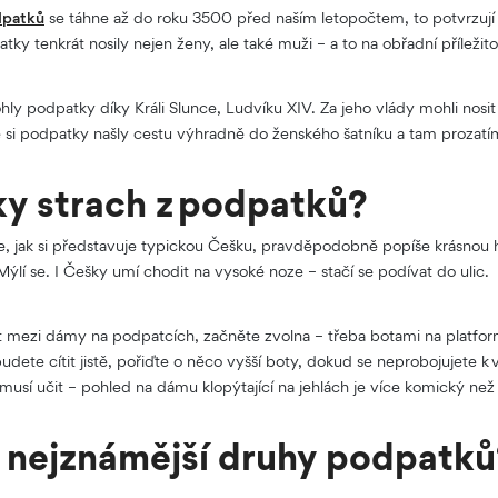
dpatků
se táhne až do roku 3500 před naším letopočtem, to potvrzují
atky tenkrát nosily nejen ženy, ale také muži – a to na obřadní příležito
ly podpatky díky Králi Slunce, Ludvíku XIV. Za jeho vlády mohli nos
 si podpatky našly cestu výhradně do ženského šatníku a tam prozatím
ky strach z podpatků?
te, jak si představuje typickou Češku, pravděpodobně popíše krásnou
ýlí se. I Češky umí chodit na vysoké noze – stačí se podívat do ulic.
t mezi dámy na podpatcích, začněte zvolna – třeba botami na platfo
udete cítit jistě, pořiďte o něco vyšší boty, dokud se neprobojujete k
 musí učit – pohled na dámu klopýtající na jehlách je více komický ne
u nejznámější druhy podpatků