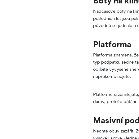
Boty na klí
Nadčasové boty na klín
posledních let jsou pak
původně se jednalo o 
Platforma
Platforma znamená, že 
typ podpatku sedne ta
oblíbíte vyvýšené šněro
nepřekombinujete.
Platformu si zamilujete
dámy, protože přitáhne
Masivní po
Nechte obuv zazářit. Z
vysoké i široké. Jedná