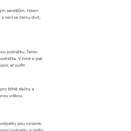
ovým sandálům. Hitem
 a není se čemu divit,
kou podrážku. Tento
odrážka. V zimě si pak
zor, ať outfit
pro štíhlé slečny a
asnou volbou.
podpatky jsou výrazné,
ivní podpatky si oblíbí