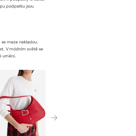
ypu podpatku jsou
ů se meze nekladou.
ost. V módním světě se
ké umění.