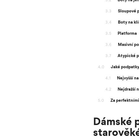
3.2
Sloupové 
3.3
Boty na kl
3.4
Platforma
3.5
Masivní p
3.6
Atypické 
3.7
Jaké podpatky 
4.0
Nejvyšší n
4.1
Nejdražší 
4.2
Za perfektním
5.0
Dámské po
starověk