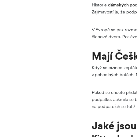
Historie
dámských po
Zajímavostí je, že podp
V Evropě se pak rozmoh
členové dvora. Posléze
Mají Češ
Když se cizince zeptá
v pohodlných botách. M
Pokud se chcete přida
podpatku. Jakmile se b
na podpatcích se totiž
Jaké jso