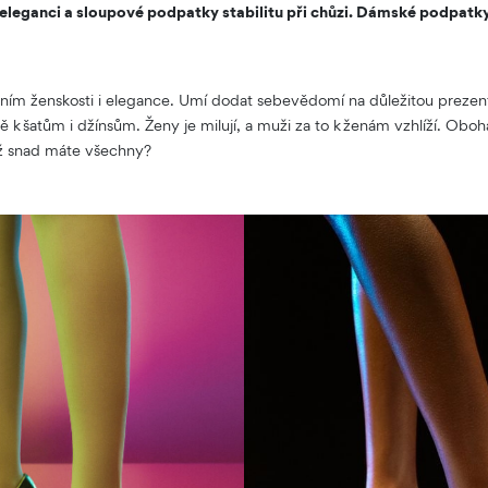
eleganci a sloupové podpatky stabilitu při chůzi. Dámské podpatky
ním ženskosti i elegance. Umí dodat sebevědomí na důležitou prezent
 k šatům i džínsům. Ženy je milují, a muži za to k ženám vzhlíží. Obohať
ž snad máte všechny?