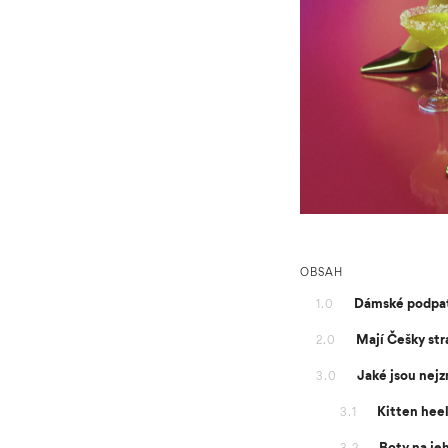
OBSAH
Dámské podpatk
1.0
Mají Češky st
2.0
Jaké jsou nej
3.0
Kitten hee
3.1
Boty na je