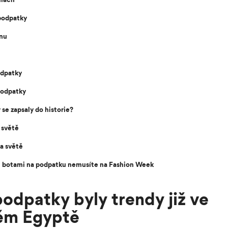
podpatky
ínu
odpatky
podpatky
se zapsaly do historie?
a světě
na světě
i botami na podpatku nemusíte na Fashion Week
dpatky byly trendy již ve
ém Egyptě