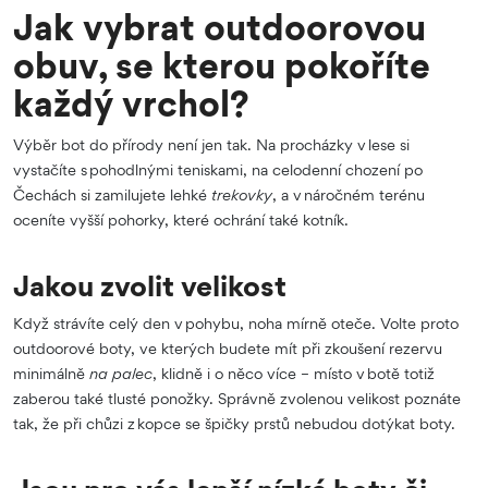
Jak vybrat outdoorovou
obuv, se kterou pokoříte
každý vrchol?
Výběr bot do přírody není jen tak. Na procházky v lese si
vystačíte s pohodlnými teniskami, na celodenní chození po
Čechách si zamilujete lehké
trekovky
, a v náročném terénu
oceníte vyšší pohorky, které ochrání také kotník.
Jakou zvolit velikost
Když strávíte celý den v pohybu, noha mírně oteče. Volte proto
outdoorové boty, ve kterých budete mít při zkoušení rezervu
minimálně
na palec
, klidně i o něco více – místo v botě totiž
zaberou také tlusté ponožky. Správně zvolenou velikost poznáte
tak, že při chůzi z kopce se špičky prstů nebudou dotýkat boty.