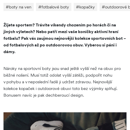
#
boty na ven
#
fotbalové boty
#
kopačky
#
outdoorové 
Žijete sportem? Trávíte víkendy chozením po horách či na
jiných výletech? Nebo patří mezi vaše koníčky aktivní hraní
fotbalu? Pak vás zaujmou nejnovější kolekce sportovních bot –
od fotbalových až po outdoorovou obuv. Vyberou si páni i
dámy.
Nároky na sportovní boty jsou snad ještě vyšší než na obuv pro
běžné nošení. Musí totiž odolat vyšší zátěži, podpořit nohu
v pohybu a v neposlední řadě ji udržet zdravou. Nejnovější
kolekce kopaček i outdoorové obuvi toto bez výjimky splňují.
Bonusem navíc je pak dechberoucí design.