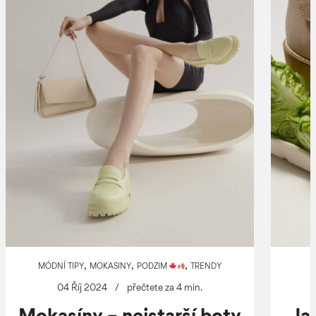
,
,
,
MÓDNÍ TIPY
MOKASINY
PODZIM
TRENDY
04 Říj 2024
/
přečtete za 4 min.
Mokasíny – nejstarší boty
Ja