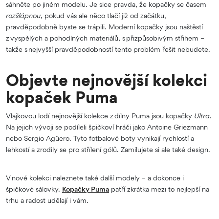
sáhněte po jiném modelu. Je sice pravda, že kopačky se časem
rozšlápnou
, pokud vás ale něco tlačí již od začátku,
pravděpodobně byste se trápili. Moderní kopačky jsou naštěstí
z vyspělých a pohodlných materiálů, s přizpůsobivým střihem –
takže s nejvyšší pravděpodobností tento problém řešit nebudete.
Objevte nejnovější kolekci
kopaček Puma
Vlajkovou lodí nejnovější kolekce z dílny Puma jsou kopačky
Ultra
.
Na jejich vývoji se podíleli špičkoví hráči jako Antoine Griezmann
nebo Sergio Agüero. Tyto fotbalové boty vynikají rychlostí a
lehkostí a zrodily se pro střílení gólů. Zamilujete si ale také design.
V nové kolekci naleznete také další modely – a dokonce i
špičkové sálovky.
Kopačky Puma
patří zkrátka mezi to nejlepší na
trhu a radost udělají i vám.