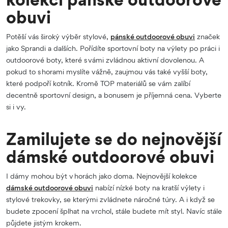
obuvi
Potěší vás široký výběr stylové,
pánské outdoorové obuvi
značek
jako Sprandi a dalších. Pořídíte sportovní boty na výlety po práci i
outdoorové boty, které s vámi zvládnou aktivní dovolenou. A
pokud to s horami myslíte vážně, zaujmou vás také vyšší boty,
které podpoří kotník. Kromě TOP materiálů se vám zalíbí
decentně sportovní design, a bonusem je příjemná cena. Vyberte
si i vy.
Zamilujete se do nejnovější
dámské outdoorové obuvi
I dámy mohou být v horách jako doma. Nejnovější kolekce
dámské outdoorové obuvi
nabízí nízké boty na kratší výlety i
stylové trekovky, se kterými zvládnete náročné túry. A i když se
budete zpocení šplhat na vrchol, stále budete mít styl. Navíc stále
půjdete jistým krokem.