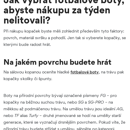
abyste nákupu za týden
nelitovali?
Při nákupu kopaček byste měli zohlednit především tyto faktory:
povrch, materiál svršku a pohodlí. Jen tak si vyberete kopačky, se
kterými bude radost hrát.
Na jakém povrchu budete hrát
Na sálovou kopanou oceníte hladké
fotbalové boty
, na trávu pak
kopačky s kolíky či špunty.
Boty na přírodní povrchy bývají označené písmeny
FG
– pro
kopačky na běžnou suchou trávu, nebo
SG
a
SG-PRO –
na
měkkou až podmáčenou trávu. Na umělou trávu jsou ideální
AG
,
nebo
TF
alias
Turfy
– druhé jmenované se hodí na
umělky
starší
generace, které se vyznačují drsnějším povrchem. Pokud víte, že
přírodní trávu budete střídat s umělou, sáhněte po kategorii