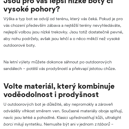
Jsou pro vás lepší nízké boty či
vysoké pohory?
Výška a typ bot se odvíjí od terénu, který vás čeká. Pokud je pro
vás chození především zábava a nejtěžší terény nevyhledáváte,
nejlepší volbou jsou nízké trekovky. Jsou totiž dostatečně pevné,
aby nohu podržely, avšak jsou lehčí a o něco měkčí než vysoké
outdoorové boty.
Na letní výlety můžete dokonce sáhnout po outdoorových
sandálech – potěší vás prodyšností a překvapí jistotou chůze.
Volte materiál, který kombinuje
voděodolnost i prodyšnost
U outdoorových bot je důležité, aby nepromokly a zároveň
odváděly vlhkost směrem ven. Současné materiály oboje splňují,
navíc jsou lehké a pohodlné. Klasici upřednostňují kůži, ultralight
borci
milují syntetiku. Nemusíte být ani v jednom z
táborů
–