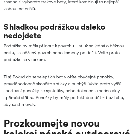
snadno si vyberete trekové boty, které kombinují to nejlepší
z obou materiálů.
S hladkou podrážkou daleko
nedojdete
Podrážka by měla přilnout k povrchu – ať už se jedná o běžnou
cestu, zasněžený povrch nebo kameny po dešti. Volte proto
podrážku se vzorkem.
Tip!
Pokud do sebelepších bot vložíte obyčejné ponožky,
pravděpodobně skončíte s otlaky a puchýři. Volte proto vyšší
sportovní ponožky ze syntetiky, nebo dokonce z merino vlny
s příměsí stříbra. Ponožky by měly perfektně sedět – bez toho,
aby se shrnovaly.
Prozkoumejte novou
kolekci pánské outdoorové