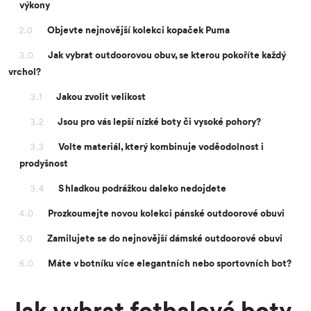
výkony
Objevte nejnovější kolekci kopaček Puma
2.0
Jak vybrat outdoorovou obuv, se kterou pokoříte každý
3.0
vrchol?
Jakou zvolit velikost
3.1
Jsou pro vás lepší nízké boty či vysoké pohory?
3.2
Volte materiál, který kombinuje voděodolnost i
3.3
prodyšnost
S hladkou podrážkou daleko nedojdete
3.4
Prozkoumejte novou kolekci pánské outdoorové obuvi
4.0
Zamilujete se do nejnovější dámské outdoorové obuvi
5.0
Máte v botníku více elegantních nebo sportovních bot?
6.0
Jak vybrat fotbalové boty,