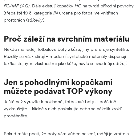
FG/MF (AG)
. Dále existují kopačky
HG
na tvrdé přírodní povrchy
(třeba štěrk) či kategorie
IN
určená pro fotbal ve vnitřních
prostorách (
sálovky
).
Proč záleží na svrchním materiálu
Někdo má raději fotbalové boty z kůže, jiný preferuje syntetiku.
Rozdíly se však stírají – moderní syntetické materiály disponují
takřka stejnými vlastnostmi jako kůže, navíc se snadněji udržují.
Jen s pohodlnými kopačkami
můžete podávat TOP výkony
Ještě než vyrazíte k pokladně, fotbalové boty si pořádně
vyzkoušejte – klidně v nich poskakujte nebo se několik kroků
proběhněte.
Pokud máte pocit, že boty vám vůbec nesedí, raději je vraťte a