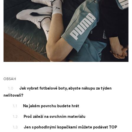
OBSAH
Jak vybrat fotbalové boty, abyste nákupu za týden
1.0
nelitovali?
Na jakém povrchu budete hrát
1.1
Proč záleží na svrchním materiálu
1.2
Jen s pohodlnými kopačkami můžete podávat TOP
1.3