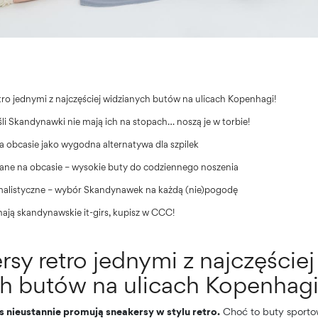
tro jednymi z najczęściej widzianych butów na ulicach Kopenhagi!
śli Skandynawki nie mają ich na stopach… noszą je w torbie!
a obcasie jako wygodna alternatywa dla szpilek
ane na obcasie – wysokie buty do codziennego noszenia
malistyczne – wybór Skandynawek na każdą (nie)pogodę
hają skandynawskie it-girs, kupisz w CCC!
sy retro jednymi z najczęściej
h butów na ulicach Kopenhagi
s nieustannie promują sneakersy w stylu retro.
Choć to buty sporto