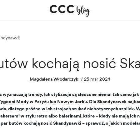
kandynawki!
butów kochają nosić Sk
Magdalena Włodarczyk
/
25 mar 2024
s wyznaczają trendy. Ich stylizacje są śledzone niemal tak samo jak
Tygodni Mody w Paryżu lub Nowym Jorku. Dla Skandynawek najbardz
da, dlatego próżno w ich strojach szukać niebotycznych szpilek. 
kersami w stylu retro albo balerinami, które – kiedy nie mają ich
 5 par butów kochają nosić Skandynawki – sprawdź, o jakich model