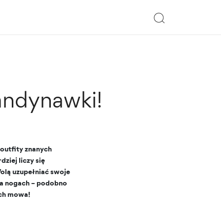
andynawki!
 outfity znanych
iej liczy się
Wolą uzupełniać swoje
 na nogach – podobno
ach mowa!