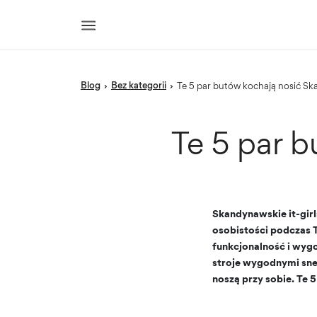
blog
Bez kategorii
›
›
Te 5 par butów kochają nosić S
Te 5 par 
Skandynawskie it-girl
osobistości podczas 
funkcjonalność i wygo
stroje wygodnymi snea
noszą przy sobie. Te