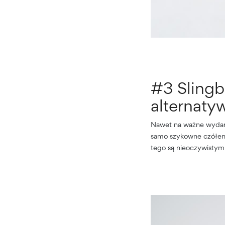
#3 Slingb
alternatyw
Nawet na ważne wydarze
samo szykowne czółenka
tego są nieoczywistym