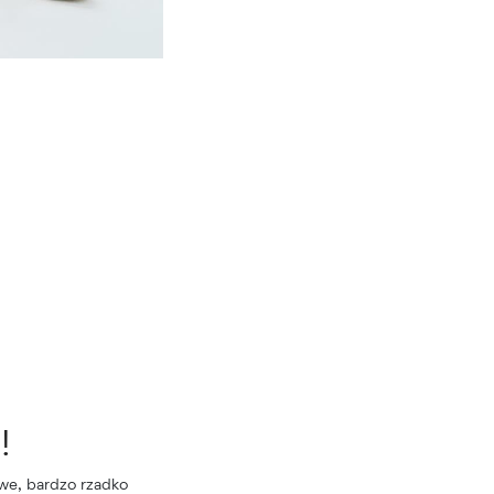
!
we, bardzo rzadko