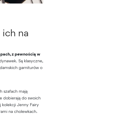
 ich na
topach, z pewnością w
dynawek. Są klasyczne,
 damskich garniturów o
ch szafach mają
ie dobierają do swoich
j kolekcji Jenny Fairy
rami na cholewkach.