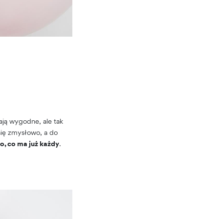
ają wygodne, ale tak
się zmysłowo, a do
go, co ma już każdy
.