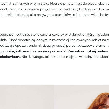
itach utrzymanych w tym stylu. Nosi się je natomiast do eleganckich s
ienek mini, midi i maksi w połączeniu ze swetrami, kardiganami lub s
tanowią doskonałą alternatywę dla trampków, które przez wiele lat by
gają po neutralne, stonowane sneakersy w stylu retro, które nie zdomin
pełnią. Choć obecnie są jednymi z najczęściej kopiowanych kobiet na
 podążają ślepo za trendami, sięgając raczej po ponadczasowe elemen
. białe, kultowe już sneakersy od marki Reebok na niskiej podesz
 cholewkach.
Nic dziwnego, takie modele mają uniwersalny charakter