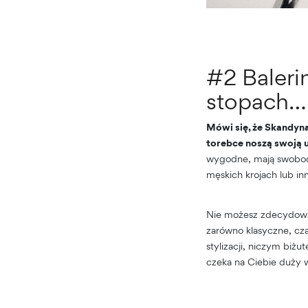
#2 Balerin
stopach… 
Mówi się, że Skandyna
torebce noszą swoją u
wygodne, mają swobodn
męskich krojach lub inn
Nie możesz zdecydować 
zarówno klasyczne, cza
stylizacji, niczym biżu
czeka na Ciebie duży 