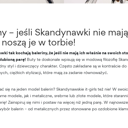
y – jeśli Skandynawki nie mają
noszą je w torbie!
wki tak kochają baleriny, że jeśli nie mają ich właśnie na swoich s
lubioną parę!
Buty te doskonale wpisują się w modową filozofię Skan
y styl i dziewczęcy charakter. Często zakładane są w kontraście do
ych, ciężkich stylizacji, które mają za zadanie równoważyć.
się na jeden model balerin? Skandynawskie it-girls też nie! W swoi
rne modele, jak i metaliczne, srebrne lub złote modele, które starann
terię! Zainspiruj się nimi i postaw na więcej niż jedną parę. W najnowsze
wybór balerin – od metalicznych przez stonowane po ozdobione klam