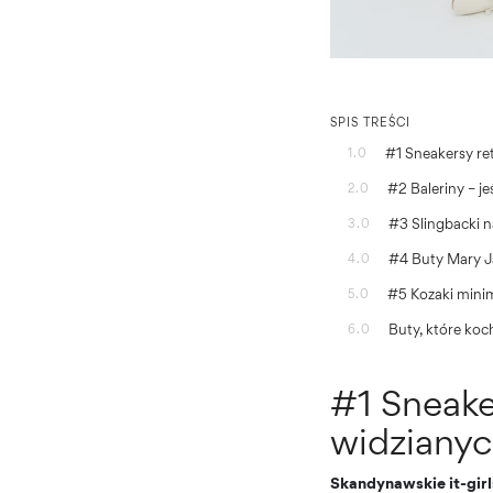
SPIS TREŚCI
#1 Sneakersy re
1.0
#2 Baleriny – je
2.0
#3 Slingbacki n
3.0
#4 Buty Mary J
4.0
#5 Kozaki mini
5.0
Buty, które koc
6.0
#1 Sneaker
widzianyc
Skandynawskie it-girl