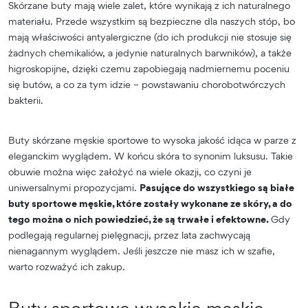
Skórzane buty mają wiele zalet, które wynikają z ich naturalnego
materiału. Przede wszystkim są bezpieczne dla naszych stóp, bo
mają właściwości antyalergiczne (do ich produkcji nie stosuje się
żadnych chemikaliów, a jedynie naturalnych barwników), a także
higroskopijne, dzięki czemu zapobiegają nadmiernemu poceniu
się butów, a co za tym idzie – powstawaniu chorobotwórczych
bakterii.
Buty skórzane męskie sportowe to wysoka jakość idąca w parze z
eleganckim wyglądem. W końcu skóra to synonim luksusu. Takie
obuwie można więc założyć na wiele okazji, co czyni je
uniwersalnymi propozycjami.
Pasujące do wszystkiego są białe
buty sportowe męskie, które zostały wykonane ze skóry, a do
tego można o nich powiedzieć, że są trwałe i efektowne.
Gdy
podlegają regularnej pielęgnacji, przez lata zachwycają
nienagannym wyglądem. Jeśli jeszcze nie masz ich w szafie,
warto rozważyć ich zakup.
Buty sportowe wysokie męskie