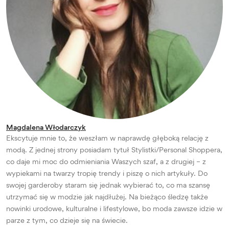
Magdalena Włodarczyk
Ekscytuje mnie to, że weszłam w naprawdę głęboką relację z
modą. Z jednej strony posiadam tytuł Stylistki/Personal Shoppera,
co daje mi moc do odmieniania Waszych szaf, a z drugiej – z
wypiekami na twarzy tropię trendy i piszę o nich artykuły. Do
swojej garderoby staram się jednak wybierać to, co ma szansę
utrzymać się w modzie jak najdłużej. Na bieżąco śledzę także
nowinki urodowe, kulturalne i lifestylowe, bo moda zawsze idzie w
parze z tym, co dzieje się na świecie.