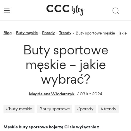
blog
Buty męskie
porady
trendy
›
›
›
›
Buty sportowe męskie – jakie 
Buty sportowe
męskie – jakie
wybrać?
Magdalena Włodarczyk
/
03 lut 2024
#
buty męskie
#
buty sportowe
#
porady
#
trendy
Męskie buty sportowe kojarzą Ci się wyłącznie z