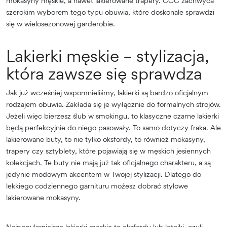
mokasyny męskie, a nawet lakierowane trapery. CCC zachwyca
szerokim wyborem tego typu obuwia, które doskonale sprawdzi
się w wielosezonowej garderobie.
Lakierki męskie – stylizacja,
która zawsze się sprawdza
Jak już wcześniej wspomnieliśmy, lakierki są bardzo oficjalnym
rodzajem obuwia. Zakłada się je wyłącznie do formalnych strojów.
Jeżeli więc bierzesz ślub w smokingu, to klasyczne czarne lakierki
będą perfekcyjnie do niego pasowały. To samo dotyczy fraka. Ale
lakierowane buty, to nie tylko oksfordy, to również mokasyny,
trapery czy sztyblety, które pojawiają się w męskich jesiennych
kolekcjach. Te buty nie mają już tak oficjalnego charakteru, a są
jedynie modowym akcentem w Twojej stylizacji. Dlatego do
lekkiego codziennego garnituru możesz dobrać stylowe
lakierowane mokasyny.
Najpopularniejsze lakierki męskie to oksfordy lub lotniki, czyli