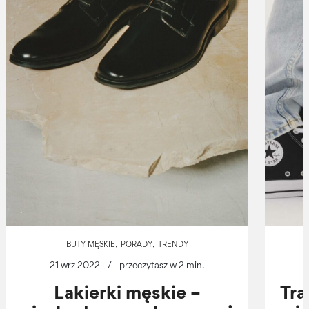
,
,
BUTY MĘSKIE
PORADY
TRENDY
21 wrz 2022
/
przeczytasz w 2 min.
Lakierki męskie –
Tra