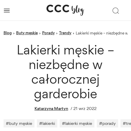
blog
Buty męskie
porady
trendy
›
›
›
›
Lakierki męskie – niezbędne w 
Lakierki męskie –
niezbędne w
całorocznej
garderobie
Katarzyna Martyn
/
21 wrz 2022
#
buty męskie
#
lakierki
#
lakierki męskie
#
porady
#
tr