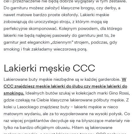
cel i przeznaczenie nie będą dobrze wyglądały w tym zestawie.
Do garnituru możesz założyć klasyczne brogsy, czy derby, a
nawet matowe bardzo proste oksfordy. Lakierki męskie
zobowiązują do uroczystego stroju, z którym mogą się
perfekcyjnie skomponować. Kolejnym powodem, dla którego
lakierki nie będą najlepiej pasowały do garnituru jest to, że
garnitur jest eleganckim „dziennym” strojem, podczas, gdy
smoking i frak zakładamy wieczorową porą.
Lakierki męskie CCC
Lakierowane buty męskie niezbędne są w każdej garderobie.
W
CCC znajdziesz męskie lakierki do ślubu czy męskie lakierki do
smokingu.
Idealnych butów szukaj w kolekcjach marki Gino Rossi,
gdzie czekają na Ciebie klasyczne lakierowane półbuty męskie. Z
kolei u Lasockiego znajdziesz buty – lakierki męskie w nieco
matowym wydaniu, ale za to wypolerowane na wysoki połysk. Co
raz więcej projektantów decyduje się na błyszczące materiały nie
tylko na bardzo oficjalnym obuwiu. Hitem są lakierowane