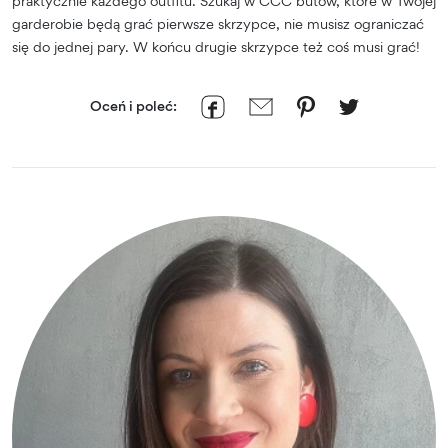
praktycznie każdego outfitu. Szukaj w CCC butów, które w Twojej
garderobie będą grać pierwsze skrzypce, nie musisz ograniczać
się do jednej pary. W końcu drugie skrzypce też coś musi grać!
Oceń i poleć: