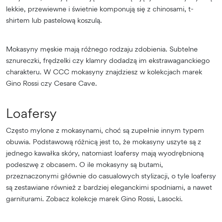
lekkie, przewiewne i świetnie komponują się z chinosami, t-
shirtem lub pastelową koszulą.
Mokasyny męskie mają różnego rodzaju zdobienia. Subtelne
sznureczki, frędzelki czy klamry dodadzą im ekstrawaganckiego
charakteru. W CCC mokasyny znajdziesz w kolekcjach marek
Gino Rossi czy Cesare Cave.
Loafersy
Często mylone z mokasynami, choć są zupełnie innym typem
obuwia. Podstawową różnicą jest to, że mokasyny uszyte są z
jednego kawałka skóry, natomiast loafersy mają wyodrębnioną
podeszwę z obcasem. O ile mokasyny są butami,
przeznaczonymi głównie do casualowych stylizacji, o tyle loafersy
są zestawiane również z bardziej eleganckimi spodniami, a nawet
garniturami. Zobacz kolekcje marek Gino Rossi, Lasocki.