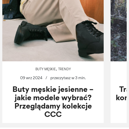
,
BUTY MĘSKIE
TRENDY
09 wrz 2024
/
przeczytasz w 3 min.
Buty męskie jesienne –
Tr
jakie modele wybrać?
kom
Przeglądamy kolekcje
CCC