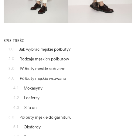
SPIS TREŚCI
Jak wybrać męskie półbuty?
1.0
Rodzaje męskich półbutów
2.0
Półbuty męskie skórzane
3.0
Półbuty męskie wsuwane
4.0
Mokasyny
4.1
Loafersy
4.2
Slip on
4.3
Półbuty męskie do garnituru
5.0
Oksfordy
5.1