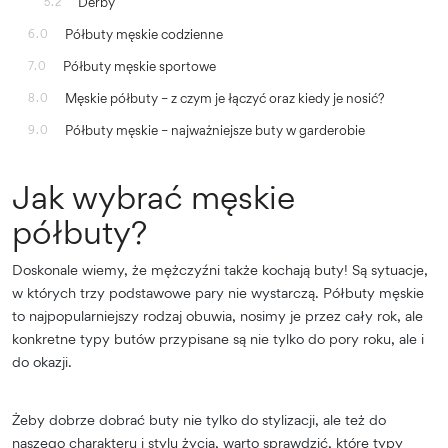
Derby
5.2
Półbuty męskie codzienne
6.0
Półbuty męskie sportowe
7.0
Męskie półbuty – z czym je łączyć oraz kiedy je nosić?
8.0
Półbuty męskie – najważniejsze buty w garderobie
9.0
Jak wybrać męskie
półbuty?
Doskonale wiemy, że mężczyźni także kochają buty! Są sytuacje,
w których trzy podstawowe pary nie wystarczą. Półbuty męskie
to najpopularniejszy rodzaj obuwia, nosimy je przez cały rok, ale
konkretne typy butów przypisane są nie tylko do pory roku, ale i
do okazji.
Żeby dobrze dobrać buty nie tylko do stylizacji, ale też do
naszego charakteru i stylu życia, warto sprawdzić, które typy