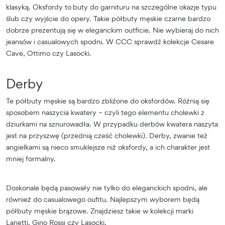
klasyką. Oksfordy to
buty do garnituru na szczególne okazje typu
ślub czy wyjście do opery. Takie półbuty męskie czarne bardzo
dobrze prezentują się w eleganckim outficie. Nie wybieraj do nich
jeansów i casualowych spodni. W CCC sprawdź kolekcje Cesare
Cave, Ottimo czy Lasocki.
Derby
Te półbuty męskie są bardzo zbliżone do oksfordów. Różnią się
sposobem naszycia kwatery – czyli tego elementu cholewki z
dziurkami na sznurowadła. W przypadku derbów kwatera naszyta
jest na przyszwę (przednią cześć cholewki). Derby, zwanie też
angielkami są nieco smuklejsze niż oksfordy, a ich charakter jest
mniej formalny.
Doskonale będą pasowały nie tylko do eleganckich spodni, ale
również do casualowego oufitu. Najlepszym wyborem będą
półbuty męskie brązowe. Znajdziesz takie w kolekcji marki
Lanetti, Gino Rossi czy Lasocki.