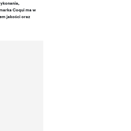
wykonania,
 marka Coqui ma w
tem jakości oraz