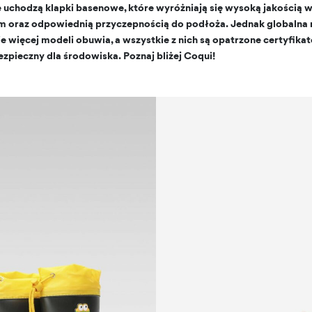
 uchodzą klapki basenowe, które wyróżniają się wysoką jakością 
 oraz odpowiednią przyczepnością do podłoża. Jednak globalna
ie więcej modeli obuwia, a wszystkie z nich są opatrzone certyfika
pieczny dla środowiska. Poznaj bliżej Coqui!