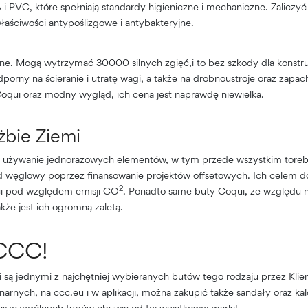
 i PVC, które spełniają standardy higieniczne i mechaniczne. Zaliczy
właściwości antypoślizgowe i antybakteryjne.
ne. Mogą wytrzymać 30000 silnych zgięć,i to bez szkody dla konstru
dporny na ścieranie i utratę wagi, a także na drobnoustroje oraz zapa
oqui oraz modny wygląd, ich cena jest naprawdę niewielka.
żbie Ziemi
 używanie jednorazowych elementów, w tym przede wszystkim toreb 
ad węglowy poprzez finansowanie projektów offsetowych. Ich celem do
2
ści pod względem emisji CO
. Ponadto same buty Coqui, ze względu na
akże jest ich ogromną zaletą.
 CCC!
 są jednymi z najchętniej wybieranych butów tego rodzaju przez Kl
onarnych, na ccc.eu i w aplikacji, można zakupić także sandały oraz ka
poszczególnych typów obuwia od tej wyjątkowej marki!