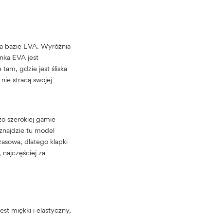
na bazie EVA. Wyróżnia
anka EVA jest
tam, gdzie jest śliska
nie stracą swojej
o szerokiej gamie
znajdzie tu model
zasowa, dlatego klapki
najczęściej za
st miękki i elastyczny,