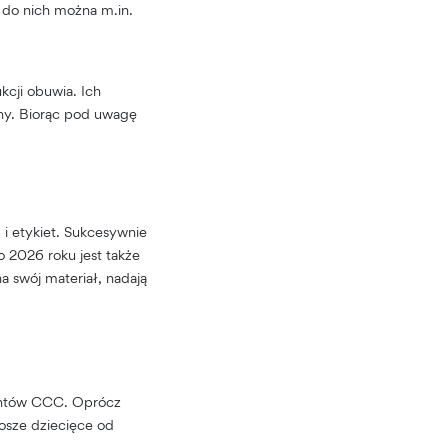
ć do nich można m.in.
kcji obuwia. Ich
chy. Biorąc pod uwagę
i etykiet. Sukcesywnie
 2026 roku jest także
 swój materiał, nadają
ientów CCC. Oprócz
losze dziecięce od