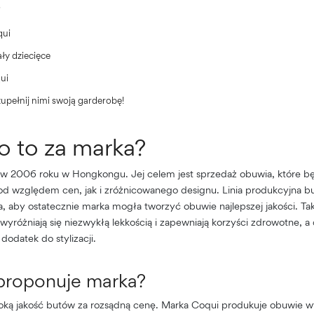
i
qui
ły dziecięce
ui
upełnij nimi swoją garderobę!
o to za marka?
w 2006 roku w Hongkongu. Jej celem jest sprzedaż obuwia, które bę
od względem cen, jak i zróżnicowanego designu. Linia produkcyjna b
a, aby ostatecznie marka mogła tworzyć obuwie najlepszej jakości. Tak
 wyróżniają się niezwykłą lekkością i zapewniają korzyści zdrowotne, a
dodatek do stylizacji.
proponuje marka?
ką jakość butów za rozsądną cenę. Marka Coqui produkuje obuwie wy