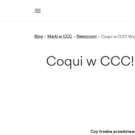
blog
Marki w CCC
newsroom
›
›
›
Coqui w CCC! Wy
Coqui w CCC! 
Czy trzeba przedstaw