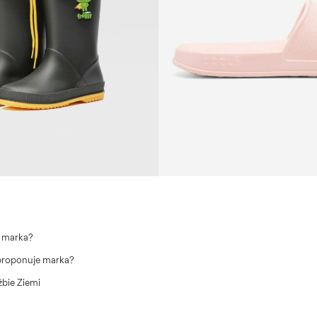
a marka?
proponuje marka?
żbie Ziemi