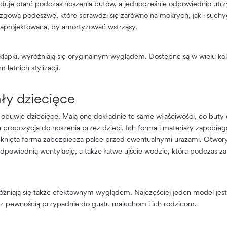
duje otarć podczas noszenia butów, a jednocześnie odpowiednio utr
izgową podeszwę, które sprawdzi się zarówno na mokrych, jak i suchy
zaprojektowana, by amortyzować wstrząsy.
klapki, wyróżniają się oryginalnym wyglądem. Dostępne są w wielu kol
etnich stylizacji.
ły dziecięce
 obuwie dziecięce. Mają one dokładnie te same właściwości, co buty 
a propozycja do noszenia przez dzieci. Ich forma i materiały zapobie
mknięta forma zabezpiecza palce przed ewentualnymi urazami. Otwo
dpowiednią wentylację, a także łatwe ujście wodzie, która podczas z
óżniają się także efektownym wyglądem. Najczęściej jeden model jes
 z pewnością przypadnie do gustu maluchom i ich rodzicom.