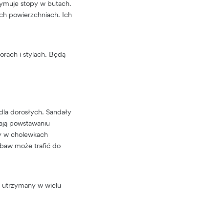
zymuje stopy w butach.
ch powierzchniach. Ich
orach i stylach. Będą
dla dorosłych. Sandały
gają powstawaniu
ry w cholewkach
abaw może trafić do
t utrzymany w wielu