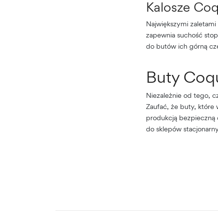
Kalosze Coq
Największymi zaletami 
zapewnia suchość stopo
do butów ich górną czę
Buty Coqu
Niezależnie od tego, c
Zaufać, że buty, które
produkcją bezpieczną d
do sklepów stacjonarn