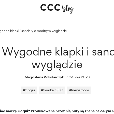
godne klapki i sandały o modnym wyglądzie
Wygodne klapki i sa
wyglądzie
Magdalena Włodarczyk
/
04 kwi 2023
#
coqui
#
marka CCC
#
newsroom
iać markę Coqui? Produkowane przez nią buty są znane na całym ś