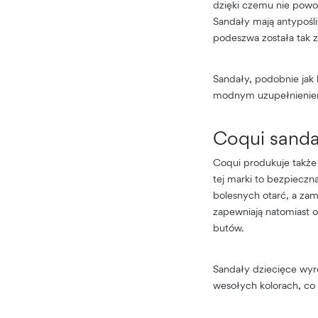
dzięki czemu nie powo
Sandały mają antypośl
podeszwa została tak 
Sandały, podobnie jak 
modnym uzupełnieniem l
Coqui sanda
Coqui produkuje także
tej marki to bezpieczn
bolesnych otarć, a za
zapewniają natomiast o
butów.
Sandały dziecięce wyr
wesołych kolorach, co