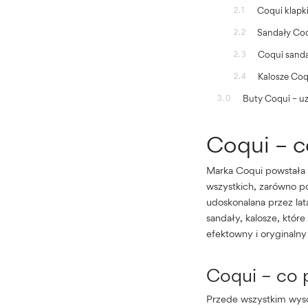
Coqui klapk
2.1
Sandały Co
2.2
Coqui sanda
2.3
Kalosze Coq
2.4
Buty Coqui – uz
3.0
Coqui – c
Marka Coqui powstała 
wszystkich, zarówno p
udoskonalana przez lat
sandały, kalosze, które
efektowny i oryginalny 
Coqui – co 
Przede wszystkim wyso