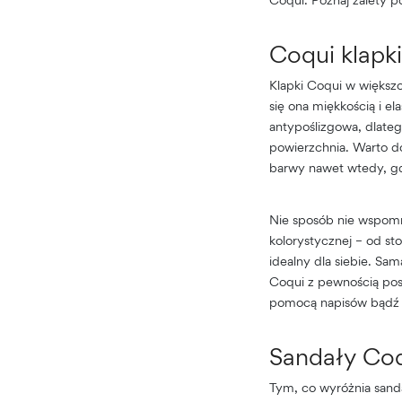
Coqui klapki
Klapki Coqui w większo
się ona miękkością i e
antypoślizgowa, dlateg
powierzchnia. Warto do
barwy nawet wtedy, gd
Nie sposób nie wspomn
kolorystycznej – od s
idealny dla siebie. Sa
Coqui z pewnością pos
pomocą napisów bądź e
Sandały Co
Tym, co wyróżnia sanda