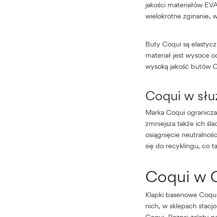
jakości materiałów EVA
wielokrotne zginanie, 
Buty Coqui są elastycz
materiał jest wysoce o
wysoką jakość butów C
Coqui w słu
Marka Coqui ogranicza
zmniejsza także ich śl
osiągnięcie neutralno
się do recyklingu, co t
Coqui w
Klapki basenowe Coqui
nich, w sklepach stacj
Coqui. Poznaj zalety 