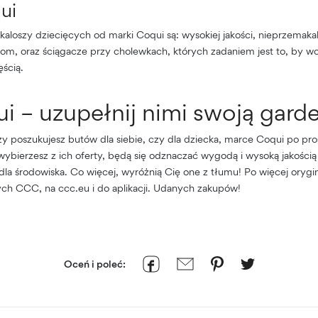
ui
kaloszy dziecięcych od marki Coqui są: wysokiej jakości, nieprzemakal
m, oraz ściągacze przy cholewkach, których zadaniem jest to, by wo
ścią.
i – uzupełnij nimi swoją gard
zy poszukujesz butów dla siebie, czy dla dziecka, marce Coqui po pr
 wybierzesz z ich oferty, będą się odznaczać wygodą i wysoką jakością
la środowiska. Co więcej, wyróżnią Cię one z tłumu! Po więcej orygin
ych CCC, na ccc.eu i do aplikacji. Udanych zakupów!
Oceń i poleć: