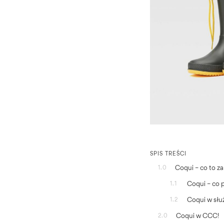
SPIS TREŚCI
Coqui – co to z
1.0
Coqui – co 
1.1
Coqui w słu
1.2
Coqui w CCC!
2.0