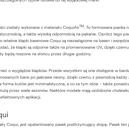
TM
ści zostały wykonane z materiału CoquiAir
. To formowana pianka 
lastycznością, a także wysoką odpornością na pękanie. Oprócz tego pi
o właśnie klapki basenowe Coqui są niezastąpione na basen i wszędzie 
dać, że klapki są odporne także na promieniowanie UV, dzięki czemu 
y będą noszone na słońcu przez długie godziny.
ieć o wyglądzie klapków. Przede wszystkim są one dostępne w bardz
tonowanych barw po jaskrawe neony, dzięki czemu z pewnością każdy 
ma forma butów jest minimalistyczna, a co za tym idzie – także ponadc
łużą przez wiele sezonów. Niektóre modele mają ozdobione cholewki, 
fektownych aplikacji.
qui
ły Coqui, jest opatentowany pasek podtrzymujący stopę. Pasek ten je