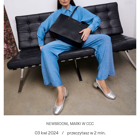
,
NEWSROOM
MARKI W CCC
03 kwi 2024
/
przeczytasz w 2 min.