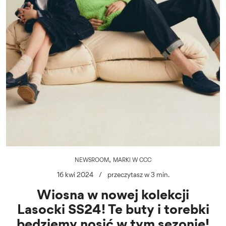
,
NEWSROOM
MARKI W CCC
16 kwi 2024
/
przeczytasz w 3 min.
Wiosna w nowej kolekcji
Lasocki SS24! Te buty i torebki
będziemy nosić w tym sezonie!