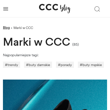
blog
›
Marki w CCC
Marki w CCC
(85)
Najpopularniejsze tagi:
#
trendy
#
buty damskie
#
porady
#
buty męskie