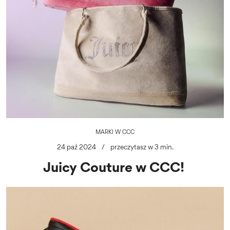
MARKI W CCC
24 paź 2024
/
przeczytasz w 3 min.
Juicy Couture w CCC!