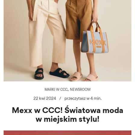
,
MARKI W CCC
NEWSROOM
22 kwi 2024
/
przeczytasz w 4 min.
Mexx w CCC! Światowa moda
w miejskim stylu!