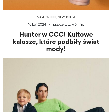
,
MARKI W CCC
NEWSROOM
16 kwi 2024
/
przeczytasz w 6 min.
Hunter w CCC! Kultowe
kalosze, które podbiły świat
mody!