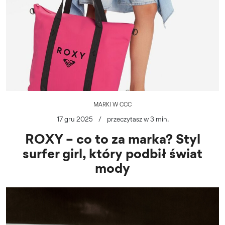
MARKI W CCC
17 gru 2025
/
przeczytasz w 3 min.
ROXY – co to za marka? Styl
surfer girl, który podbił świat
mody