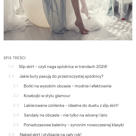
SPIS TREŚCI
Slip skirt – czyli naga spódnica w trendach 2024!
1.0
Jakie buty pasują do przezroczystej spódnicy?
2.0
Botki na wysokim obcasie – modnie i efektownie
2.1
Kowbojki w stylu glamour
2.2
Lakierowane czółenka – idealne do duetu z slip skirt!
2.3
Sandały na obcasie – nie tylko na wiosnę i lato
2.4
Ponadczasowe baleriny – synonim nowoczesnej klasyki
2.5
Naked skirt i stylizacje na cały rok!
3.0