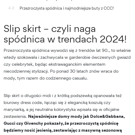
Przezroczysta spódnica i najmodniejsze buty z CCC!
4.0
Slip skirt – czyli naga
spódnica w trendach 2024!
Przezroczysta spódnica wywodzi się z trendów lat 90., to właśnie
wtedy szokowała i zachwycała w garderobie ówczesnych gwiazd
czy celebrytek, będąc ekstrawaganckim elementem
niecodziennej stylizacji. Po ponad 30 latach znów wraca do
mody, tym razem do codziennego casualu.
Slip skirt o długości midi i z krótką podszewką opanowała też
biurowy dress code, łącząc się z elegancką koszulą czy
marynarką, a jej neutralna kolorystyka wpisała się w oficjalne
zestawienia.
Najważniejsze domy mody jak Dolce&Gabbana,
Gucci czy Givenchy pokazały, że przezroczystą spódnicę
będziemy nosić jesienią, zestawiając z masywną sezonową