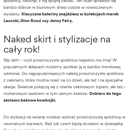
spódnicy, tworząc z nią spójną całość. Ten duet sprawdzi się
bardzo dobrze w biurowym dress codzie w nowoczesnym
wydaniu.
Klasyczne baleriny znajdziesz w kolekcjach marek
Lasocki, Gino Rossi czy Jenny Fairy.
Naked skirt i stylizacje na
cały rok!
Slip skirt – czyli przezroczysta spódnica niejedno ma imię! W
popularnych sklepach możemy spotkać ją w bardzo trendowej
odsłonie. Do najpopularniejszych należą przezroczyste spódnice
z cekinami, które można nosić na co dzień, ale też i na specjalne
okazje. Świetnie połączą się z równie cekinowym topem, ale też i
moherowym swetrem w tym samym kolorze.
Dobierz do tego
zestawu beżowe kowbojki.
Do stylizacji na wiosnę możesz wybrać przezroczystą spódnicę w
neutralnych barwach. Beż lub czerń będą strzałem w dziesiątkę.