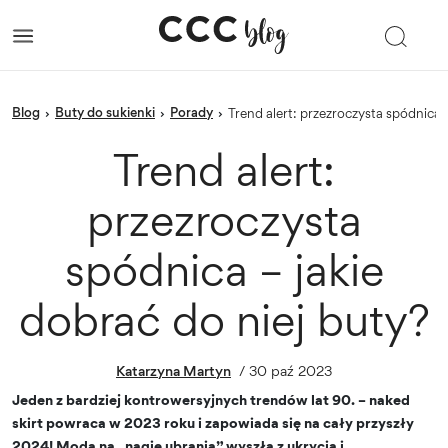
blog
Buty do sukienki
porady
›
›
›
Trend alert: przezroczysta spódnica 
Trend alert:
przezroczysta
spódnica – jakie
dobrać do niej buty?
Katarzyna Martyn
/
30 paź 2023
Jeden z bardziej kontrowersyjnych trendów lat 90. – naked
skirt powraca w 2023 roku i zapowiada się na cały przyszły
2024! Moda na „nagie ubrania” wyszła z ukrycia i