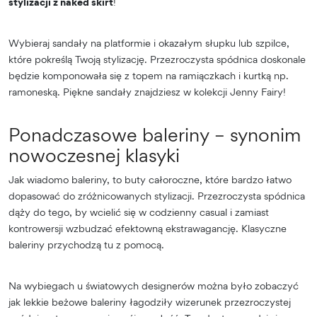
stylizacji z naked skirt
!
Wybieraj sandały na platformie i okazałym słupku lub szpilce,
które pokreślą Twoją stylizację. Przezroczysta spódnica doskonale
będzie komponowała się z topem na ramiączkach i kurtką np.
ramoneską. Piękne sandały znajdziesz w kolekcji Jenny Fairy!
Ponadczasowe baleriny – synonim
nowoczesnej klasyki
Jak wiadomo baleriny, to buty całoroczne, które bardzo łatwo
dopasować do zróżnicowanych stylizacji. Przezroczysta spódnica
dąży do tego, by wcielić się w codzienny casual i zamiast
kontrowersji wzbudzać efektowną ekstrawagancję. Klasyczne
baleriny przychodzą tu z pomocą.
Na wybiegach u światowych designerów można było zobaczyć
jak lekkie beżowe baleriny łagodziły wizerunek przezroczystej