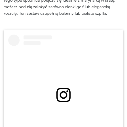
Tego typu spódnica połączy się idealnie z marynarką w kratę,
możesz pod nią założyć zarówno cienki golf lub elegancką
koszulę. Ten zestaw uzupełnią baleriny lub cieliste szpilki.