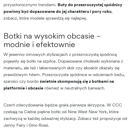
przyszłorocznymi trendami.
Buty do przezroczystej spódnicy
powinny być dopasowane do jej charakteru i pory roku
,
zobacz, które modele sprawdzą się najlepiej.
Botki na wysokim obcasie –
modnie i efektownie
W jesienno-zimowych stylizacjach z przezroczystą spódnicą
pojawiły się botki na szpilce. Dopasowane cholewki wykonane z
materiału, ale też i lakierowanych skór czy ekoskór okazały się
prawdziwym hitem. Przezroczyste spódnice w odcieniach beżu,
szarości czy bordo
świetnie skomponują się z botkami na
platformie i obcasie
również w neutralnych barwach.
Czerń zdecydowanie będzie grała pierwsze skrzypce. W CCC
czekają na Ciebie piękne botki od Nine West New York, które
zachwycą w każdej odważnej stylizacji. Zobacz też propozycje od
Jenny Fairy i Gino Rossi.