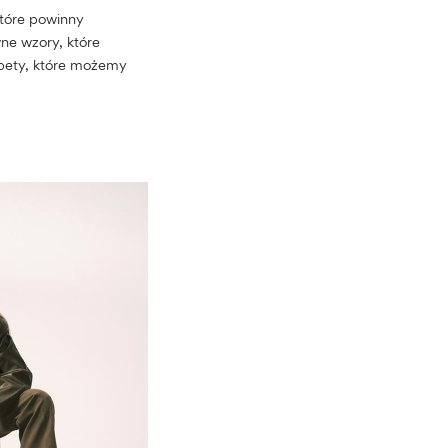
które powinny
wne wzory, które
rpety, które możemy