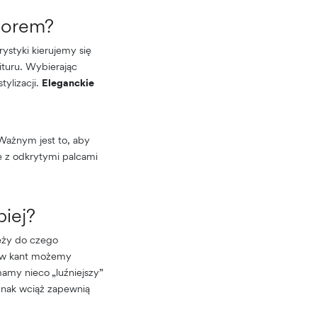
borem?
styki kierujemy się
ituru. Wybierając
tylizacji.
Eleganckie
 Ważnym jest to, aby
e z odkrytymi palcami
piej?
eży do czego
i w kant możemy
amy nieco „luźniejszy”
dnak wciąż zapewnią