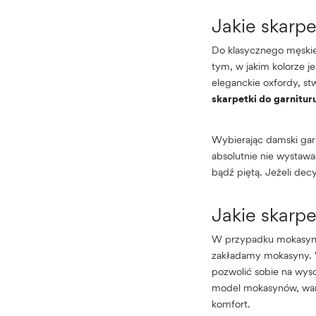
Jakie skarp
Do klasycznego męskie
tym, w jakim kolorze j
eleganckie oxfordy, stw
skarpetki do garnituru
Wybierając damski garn
absolutnie nie wystaw
bądź piętą. Jeżeli dec
Jakie skarp
W przypadku mokasynó
zakładamy mokasyny. 
pozwolić sobie na wyso
model mokasynów, wart
komfort.