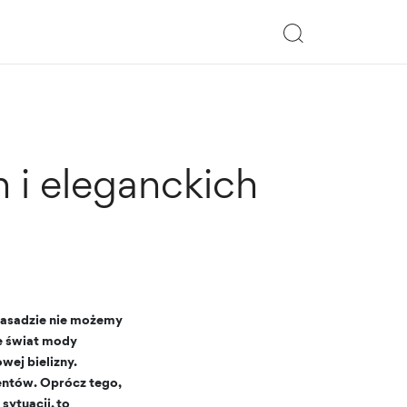
 i eleganckich
zasadzie nie możemy
le świat mody
wej bielizny.
entów. Oprócz tego,
ytuacji, to