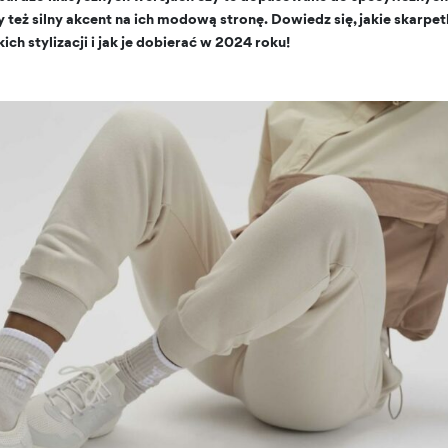
eż silny akcent na ich modową stronę. Dowiedz się, jakie skarpet
ch stylizacji i jak je dobierać w 2024 roku!