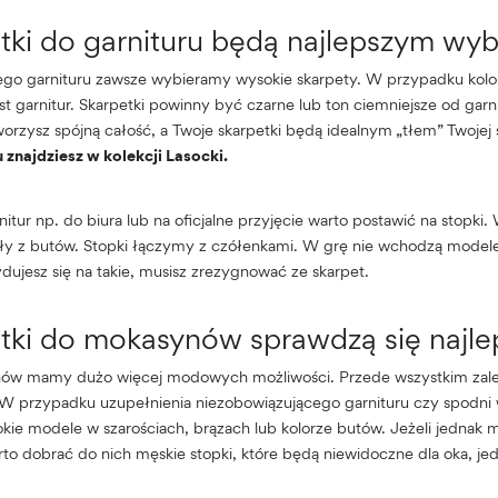
etki do garnituru będą najlepszym wy
go garnituru zawsze wybieramy wysokie skarpety. W przypadku kolory
est garnitur. Skarpetki powinny być czarne lub ton ciemniejsze od garn
orzysz spójną całość, a Twoje skarpetki będą idealnym „tłem” Twojej s
 znajdziesz w kolekcji Lasocki.
itur np. do biura lub na oficjalne przyjęcie warto postawić na stopki.
ały z butów. Stopki łączymy z czółenkami. W grę nie wchodzą model
ydujesz się na takie, musisz zrezygnować ze skarpet.
etki do mokasynów sprawdzą się najle
w mamy dużo więcej modowych możliwości. Przede wszystkim zal
W przypadku uzupełnienia niezobowiązującego garnituru czy spodn
kie modele w szarościach, brązach lub kolorze butów. Jeżeli jednak m
o dobrać do nich męskie stopki, które będą niewidoczne dla oka, je