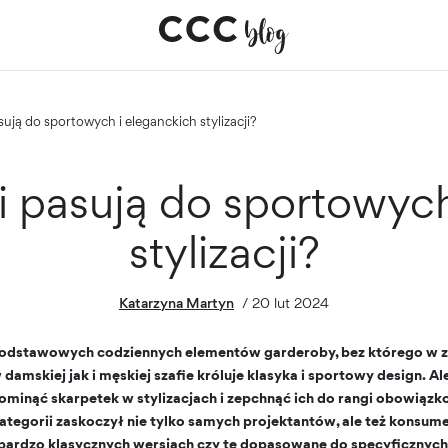
asują do sportowych i eleganckich stylizacji?
ki pasują do sportowych
stylizacji?
Katarzyna Martyn
/
20 lut 2024
 podstawowych codziennych elementów garderoby, bez którego w 
 damskiej jak i męskiej szafie króluje klasyka i sportowy design. A
ominąć skarpetek w stylizacjach i zepchnąć ich do rangi obowiązko
ategorii zaskoczył nie tylko samych projektantów, ale też konsum
bardzo klasycznych wersjach czy te dopasowane do specyficznych s