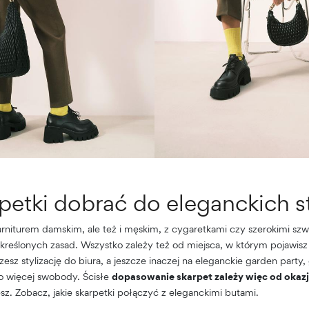
petki dobrać do eleganckich st
 garniturem damskim, ale też i męskim, z cygaretkami czy szerokimi sz
reślonych zasad. Wszystko zależy też od miejsca, w którym pojawisz
rzesz stylizację do biura, a jeszcze inaczej na eleganckie garden party
co więcej swobody. Ścisłe
dopasowanie skarpet zależy więc od okazji,
esz. Zobacz, jakie skarpetki połączyć z eleganckimi butami.