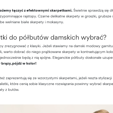
żemy łączyć z efektownymi skarpetkami.
Świetnie sprawdzą się d
zypominające rajstopy. Czarne delikatne skarpety w groszki, grubsze s
ube wełniane białe skarpety i mokasyny.
etki do półbutów damskich wybrać?
, by zrezygnować z klasyki. Jeżeli stawiamy na damski modowy garnit
li, warto dobrać do niego prążkowane skarpety w kontrastującym kolo
 i jednocześnie będą z nią spójne. Eleganckie półbuty doskonale uzupe
 brązy, pójdź w kolor!
eż zaprezentują się ze wzorzystymi skarpetami, jeżeli reszta stylizac
listki, które cenią sobie klasyczne rozwiązania powinny wybrać skarpetk
ały z butów.