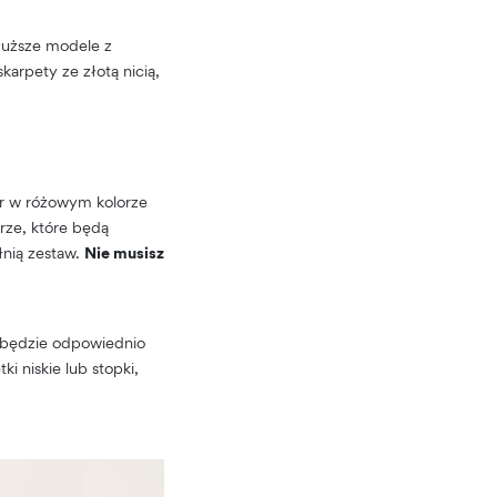
łuższe modele z
karpety ze złotą nicią,
ur w różowym kolorze
rze, które będą
łnią zestaw.
Nie musisz
ji będzie odpowiednio
i niskie lub stopki,