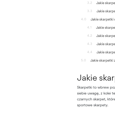
Jakie skarp
3.2
Jakie skarp
3.3
Jakie skarpetki
4.0
Jakie skarpe
4.1
Jakie skarp
4.2
Jakie skarp
4.3
Jakie skarp
4.4
Jakie skarpetki
5.0
Jakie ska
Skarpetki to wbrew po
siebie uwagę, z kolei 
czarnych skarpet, któ
sportowe skarpety.