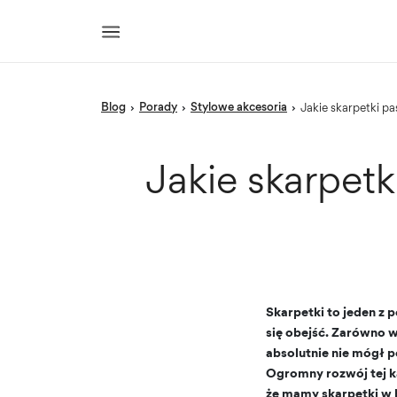
blog
porady
Stylowe akcesoria
›
›
›
Jakie skarpetki p
Jakie skarpet
Skarpetki to jeden z
się obejść. Zarówno w
absolutnie nie mógł p
Ogromny rozwój tej k
że mamy skarpetki w 