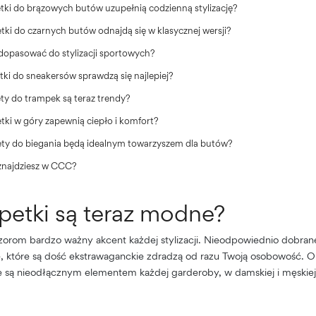
etki do brązowych butów uzupełnią codzienną stylizację?
etki do czarnych butów odnajdą się w klasycznej wersji?
 dopasować do stylizacji sportowych?
tki do sneakersów sprawdzą się najlepiej?
ety do trampek są teraz trendy?
etki w góry zapewnią ciepło i komfort?
ety do biegania będą idealnym towarzyszem dla butów?
 znajdziesz w CCC?
rpetki są teraz modne?
zorom bardzo ważny akcent każdej stylizacji. Nieodpowiednio dobran
te, które są dość ekstrawaganckie zdradzą od razu Twoją osobowość. 
re są nieodłącznym elementem każdej garderoby, w damskiej i męskiej