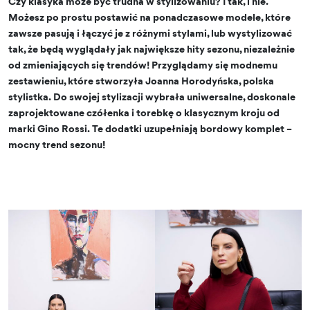
Czy klasyka może być trudna w stylizowaniu? I tak, i nie.
Możesz po prostu postawić na ponadczasowe modele, które
zawsze pasują i łączyć je z różnymi stylami, lub wystylizować
tak, że będą wyglądały jak największe hity sezonu, niezależnie
od zmieniających się trendów! Przyglądamy się modnemu
zestawieniu, które stworzyła Joanna Horodyńska, polska
stylistka. Do swojej stylizacji wybrała uniwersalne, doskonale
zaprojektowane czółenka i torebkę o klasycznym kroju od
marki Gino Rossi. Te dodatki uzupełniają bordowy komplet –
mocny trend sezonu!