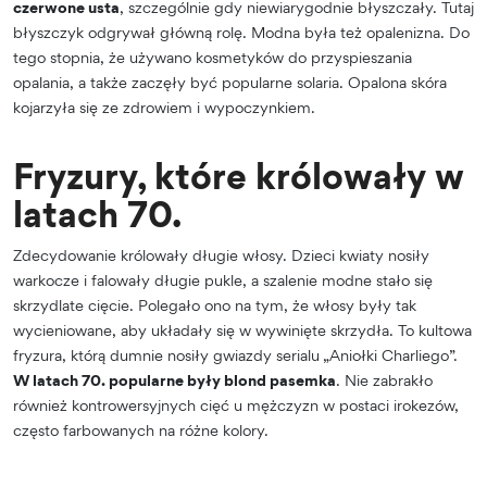
czerwone usta
, szczególnie gdy niewiarygodnie błyszczały. Tutaj
błyszczyk odgrywał główną rolę. Modna była też opalenizna. Do
tego stopnia, że używano kosmetyków do przyspieszania
opalania, a także zaczęły być popularne solaria. Opalona skóra
kojarzyła się ze zdrowiem i wypoczynkiem.
Fryzury, które królowały w
latach 70.
Zdecydowanie królowały długie włosy. Dzieci kwiaty nosiły
warkocze i falowały długie pukle, a szalenie modne stało się
skrzydlate cięcie. Polegało ono na tym, że włosy były tak
wycieniowane, aby układały się w wywinięte skrzydła. To kultowa
fryzura, którą dumnie nosiły gwiazdy serialu „Aniołki Charliego”.
W latach 70. popularne były blond pasemka
. Nie zabrakło
również kontrowersyjnych cięć u mężczyzn w postaci irokezów,
często farbowanych na różne kolory.