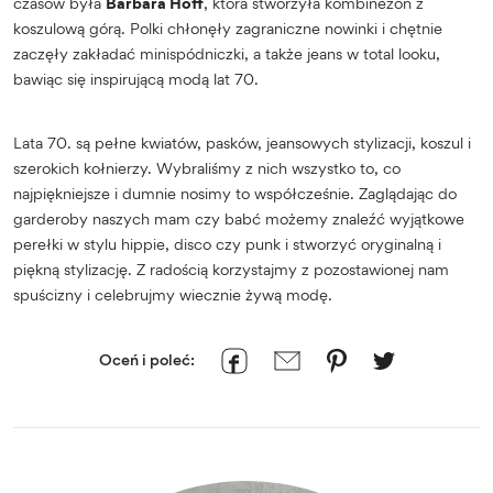
czasów była
Barbara Hoff
, która stworzyła kombinezon z
koszulową górą. Polki chłonęły zagraniczne nowinki i chętnie
zaczęły zakładać minispódniczki, a także jeans w total looku,
bawiąc się inspirującą modą lat 70.
Lata 70. są pełne kwiatów, pasków, jeansowych stylizacji, koszul i
szerokich kołnierzy. Wybraliśmy z nich wszystko to, co
najpiękniejsze i dumnie nosimy to współcześnie. Zaglądając do
garderoby naszych mam czy babć możemy znaleźć wyjątkowe
perełki w stylu hippie, disco czy punk i stworzyć oryginalną i
piękną stylizację. Z radością korzystajmy z pozostawionej nam
spuścizny i celebrujmy wiecznie żywą modę.
Oceń i poleć: