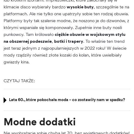
klimacie disco wybierały bardzo
wysokie buty
, szczególnie te na
platformach. Ale nie tylko one upatrzyły sobie ten rodzaj obuwia.
Platformy były tak szalenie modne, że noszono je do dzwonów, z
którymi wspaniale się komponowały. Zupełnie inne buty nosili
punkowcy. Tam królowało
ciężkie obuwie w wojskowym stylu
na obszernej podeszwie
,
botki i trapery
. To właśnie ten trend
jest teraz jednym z najpopularniejszych w 2022 roku! W świecie
mody rządziły również złote kozaki do kolan, które uwielbiały
gwiazdy kina.
CZYTAJ TAKŻE:
Lata 60., które pokochała moda – co zostawiły nam w spadku?
Modne dodatki
Nie wyobrażacie sobie chyba lat 70. bez wyjątkowych dodatków!