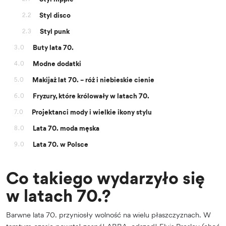
Styl disco
2.2
Styl punk
2.3
Buty lata 70.
3.0
Modne dodatki
4.0
Makijaż lat 70. – róż i niebieskie cienie
5.0
Fryzury, które królowały w latach 70.
6.0
Projektanci mody i wielkie ikony stylu
7.0
Lata 70. moda męska
8.0
Lata 70. w Polsce
9.0
Co takiego wydarzyło się
w latach 70.?
Barwne lata 70. przyniosły wolność na wielu płaszczyznach. W