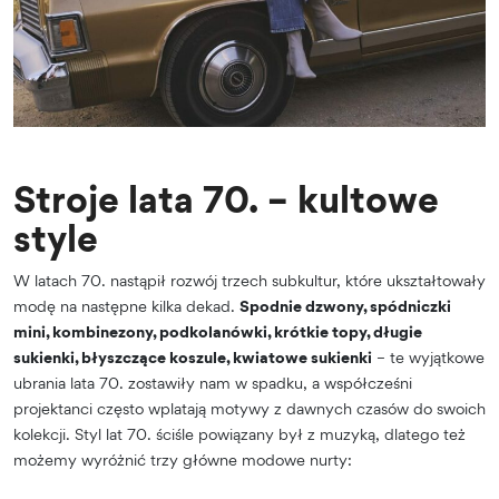
Stroje lata 70. – kultowe
style
W latach 70. nastąpił rozwój trzech subkultur, które ukształtowały
modę na następne kilka dekad.
Spodnie dzwony, spódniczki
mini, kombinezony, podkolanówki, krótkie topy, długie
sukienki, błyszczące koszule, kwiatowe sukienki
– te wyjątkowe
ubrania lata 70. zostawiły nam w spadku, a współcześni
projektanci często wplatają motywy z dawnych czasów do swoich
kolekcji. Styl lat 70. ściśle powiązany był z muzyką, dlatego też
możemy wyróżnić trzy główne modowe nurty: