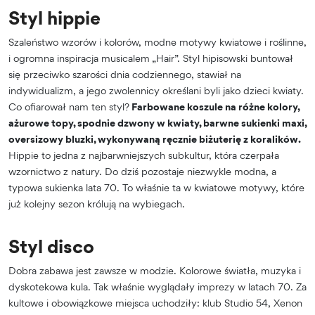
Styl hippie
Szaleństwo wzorów i kolorów, modne motywy kwiatowe i roślinne,
i ogromna inspiracja musicalem „Hair”. Styl hipisowski buntował
się przeciwko szarości dnia codziennego, stawiał na
indywidualizm, a jego zwolennicy określani byli jako dzieci kwiaty.
Co ofiarował nam ten styl?
Farbowane koszule na różne kolory,
ażurowe topy, spodnie dzwony w kwiaty, barwne sukienki maxi,
oversizowy bluzki, wykonywaną ręcznie biżuterię z koralików.
Hippie to jedna z najbarwniejszych subkultur, która czerpała
wzornictwo z natury. Do dziś pozostaje niezwykle modna, a
typowa sukienka lata 70. To właśnie ta w kwiatowe motywy, które
już kolejny sezon królują na wybiegach.
Styl disco
Dobra zabawa jest zawsze w modzie. Kolorowe światła, muzyka i
dyskotekowa kula. Tak właśnie wyglądały imprezy w latach 70. Za
kultowe i obowiązkowe miejsca uchodziły: klub Studio 54, Xenon