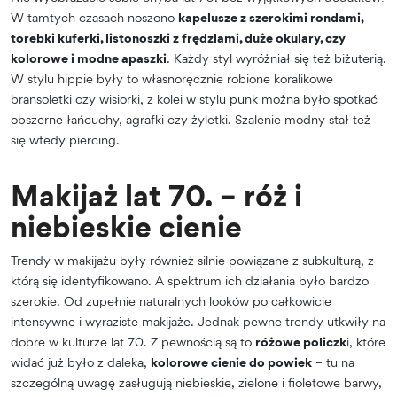
W tamtych czasach noszono
kapelusze z szerokimi rondami,
torebki kuferki, listonoszki z frędzlami, duże okulary, czy
kolorowe i modne apaszki
. Każdy styl wyróżniał się też biżuterią.
W stylu hippie były to własnoręcznie robione koralikowe
bransoletki czy wisiorki, z kolei w stylu punk można było spotkać
obszerne łańcuchy, agrafki czy żyletki. Szalenie modny stał też
się wtedy piercing.
Makijaż lat 70. – róż i
niebieskie cienie
Trendy w makijażu były również silnie powiązane z subkulturą, z
którą się identyfikowano. A spektrum ich działania było bardzo
szerokie. Od zupełnie naturalnych looków po całkowicie
intensywne i wyraziste makijaże. Jednak pewne trendy utkwiły na
dobre w kulturze lat 70. Z pewnością są to
różowe policzk
i, które
widać już było z daleka,
kolorowe cienie do powiek
– tu na
szczególną uwagę zasługują niebieskie, zielone i fioletowe barwy,