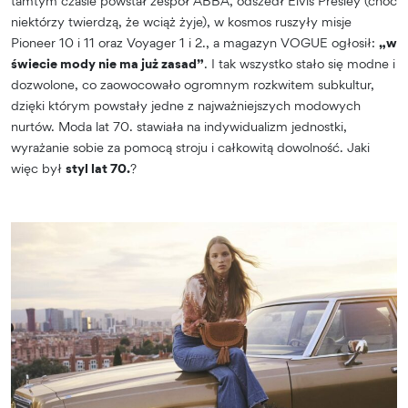
tamtym czasie powstał zespół ABBA, odszedł Elvis Presley (choć
niektórzy twierdzą, że wciąż żyje), w kosmos ruszyły misje
Pioneer 10 i 11 oraz Voyager 1 i 2., a magazyn VOGUE ogłosił:
„w
świecie mody nie ma już zasad”
. I tak wszystko stało się modne i
dozwolone, co zaowocowało ogromnym rozkwitem subkultur,
dzięki którym powstały jedne z najważniejszych modowych
nurtów. Moda lat 70. stawiała na indywidualizm jednostki,
wyrażanie sobie za pomocą stroju i całkowitą dowolność. Jaki
więc był
styl lat 70.
?