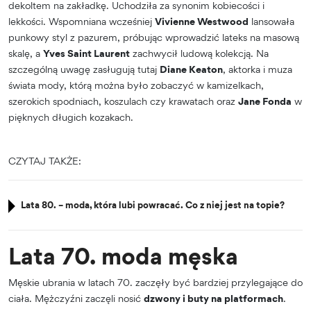
dekoltem na zakładkę. Uchodziła za synonim kobiecości i
lekkości. Wspomniana wcześniej
Vivienne Westwood
lansowała
punkowy styl z pazurem, próbując wprowadzić lateks na masową
skalę, a
Yves Saint Laurent
zachwycił ludową kolekcją. Na
szczególną uwagę zasługują tutaj
Diane Keaton
, aktorka i muza
świata mody, którą można było zobaczyć w kamizelkach,
szerokich spodniach, koszulach czy krawatach oraz
Jane Fonda
w
pięknych długich kozakach.
CZYTAJ TAKŻE:
Lata 80. – moda, która lubi powracać. Co z niej jest na topie?
Lata 70. moda męska
Męskie ubrania w latach 70. zaczęły być bardziej przylegające do
ciała. Mężczyźni zaczęli nosić
dzwony i buty na platformach
.