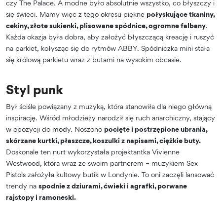
czy The Palace. A modne było absolutnie wszystko, co błyszczy i
się świeci. Mamy więc z tego okresu piękne
połyskujące tkaniny,
cekiny, złote sukienki, plisowane spódnice, ogromne falbany
.
Każda okazja była dobra, aby założyć błyszczącą kreację i ruszyć
na parkiet, kołysząc się do rytmów ABBY. Spódniczka mini stała
się królową parkietu wraz z butami na wysokim obcasie.
Styl punk
Był ściśle powiązany z muzyką, która stanowiła dla niego główną
inspirację. Wśród młodzieży narodził się ruch anarchiczny, stający
w opozycji do mody. Noszono
pocięte i postrzępione ubrania,
skórzane kurtki, płaszcze, koszulki z napisami, ciężkie buty.
Doskonale ten nurt wykorzystała projektantka Vivienne
Westwood, która wraz ze swoim partnerem – muzykiem Sex
Pistols założyła kultowy butik w Londynie. To oni zaczęli lansować
trendy na
spodnie z dziurami, ćwieki i agrafki, porwane
rajstopy i ramoneski.