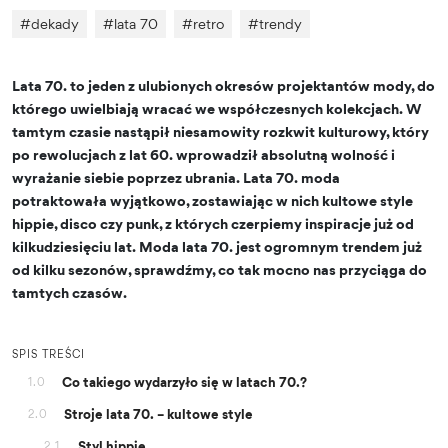
#
dekady
#
lata 70
#
retro
#
trendy
Lata 70. to jeden z ulubionych okresów projektantów mody, do
którego uwielbiają wracać we współczesnych kolekcjach. W
tamtym czasie nastąpił niesamowity rozkwit kulturowy, który
po rewolucjach z lat 60. wprowadził absolutną wolność i
wyrażanie siebie poprzez ubrania. Lata 70. moda
potraktowała wyjątkowo, zostawiając w nich kultowe style
hippie, disco czy punk, z których czerpiemy inspiracje już od
kilkudziesięciu lat. Moda lata 70. jest ogromnym trendem już
od kilku sezonów, sprawdźmy, co tak mocno nas przyciąga do
tamtych czasów.
SPIS TREŚCI
Co takiego wydarzyło się w latach 70.?
1.0
Stroje lata 70. – kultowe style
2.0
Styl hippie
2.1