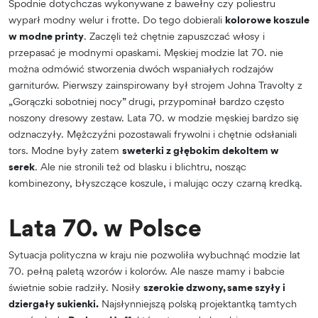
Spodnie dotychczas wykonywane z bawełny czy poliestru
wyparł modny welur i frotte. Do tego dobierali
kolorowe koszule
w modne printy
. Zaczęli też chętnie zapuszczać włosy i
przepasać je modnymi opaskami. Męskiej modzie lat 70. nie
można odmówić stworzenia dwóch wspaniałych rodzajów
garniturów. Pierwszy zainspirowany był strojem Johna Travolty z
„Gorączki sobotniej nocy” drugi, przypominał bardzo często
noszony dresowy zestaw. Lata 70. w modzie męskiej bardzo się
odznaczyły. Mężczyźni pozostawali frywolni i chętnie odsłaniali
tors. Modne były zatem
sweterki z głębokim dekoltem w
serek
. Ale nie stronili też od blasku i blichtru, nosząc
kombinezony, błyszczące koszule, i malując oczy czarną kredką.
Lata 70. w Polsce
Sytuacja polityczna w kraju nie pozwoliła wybuchnąć modzie lat
70. pełną paletą wzorów i kolorów. Ale nasze mamy i babcie
świetnie sobie radziły. Nosiły
szerokie dzwony, same szyły i
dziergały sukienki.
Najsłynniejszą polską projektantką tamtych