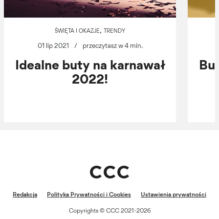
,
ŚWIĘTA I OKAZJE
TRENDY
01 lip 2021
/
przeczytasz w 4 min.
Idealne buty na karnawał
But
2022!
Redakcja
Polityka Prywatności i Cookies
Ustawienia prywatności
Copyrights © CCC 2021-2026