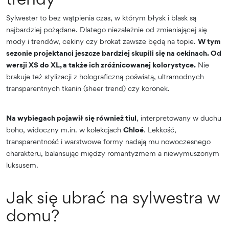
Sylwester to bez wątpienia czas, w którym błysk i blask są
najbardziej pożądane. Dlatego niezależnie od zmieniającej się
mody i trendów, cekiny czy brokat zawsze będą na topie.
W tym
sezonie projektanci jeszcze bardziej skupili się na cekinach. Od
wersji XS do XL, a także ich zróżnicowanej kolorystyce.
Nie
brakuje też stylizacji z holograficzną poświatą, ultramodnych
transparentnych tkanin (sheer trend) czy koronek.
Na wybiegach pojawił się również tiul
, interpretowany w duchu
boho, widoczny m.in. w kolekcjach
Chloé
. Lekkość,
transparentność i warstwowe formy nadają mu nowoczesnego
charakteru, balansując między romantyzmem a niewymuszonym
luksusem.
Jak się ubrać na sylwestra w
domu?