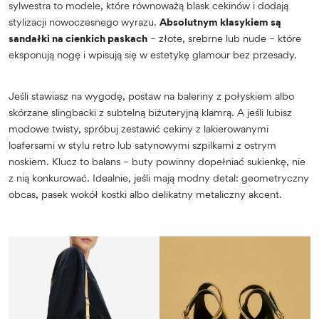
sylwestra to modele, które równoważą blask cekinów i dodają
stylizacji nowoczesnego wyrazu.
Absolutnym klasykiem są
sandałki na cienkich paskach
– złote, srebrne lub nude – które
eksponują nogę i wpisują się w estetykę glamour bez przesady.
Jeśli stawiasz na wygodę, postaw na baleriny z połyskiem albo
skórzane slingbacki z subtelną biżuteryjną klamrą. A jeśli lubisz
modowe twisty, spróbuj zestawić cekiny z lakierowanymi
loafersami w stylu retro lub satynowymi szpilkami z ostrym
noskiem. Klucz to balans – buty powinny dopełniać sukienkę, nie
z nią konkurować. Idealnie, jeśli mają modny detal: geometryczny
obcas, pasek wokół kostki albo delikatny metaliczny akcent.