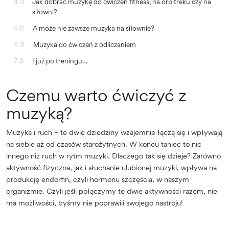
Jak dobrać muzykę do ćwiczeń fitness, na orbitreku czy na
4.0
siłowni?
A może nie zawsze muzyka na siłownię?
5.0
Muzyka do ćwiczeń z odliczaniem
6.0
I już po treningu…
7.0
Czemu warto ćwiczyć z
muzyką?
Muzyka i ruch – te dwie dziedziny wzajemnie łączą się i wpływają
na siebie aż od czasów starożytnych. W końcu taniec to nic
innego niż ruch w rytm muzyki. Dlaczego tak się dzieje? Zarówno
aktywność fizyczna, jak i słuchanie ulubionej muzyki, wpływa na
produkcję endorfin, czyli hormonu szczęścia, w naszym
organizmie. Czyli jeśli połączymy te dwie aktywności razem, nie
ma możliwości, byśmy nie poprawili swojego nastroju!