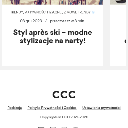
,
,
TRENDY
AKTYWNOŚCI FIZYCZNE
ZIMOWE TRENDY
03 gru 2023
/
przeczytasz w 3 min.
Styl après ski – modne
stylizacje na narty!
d
Redakcja
Polityka Prywatności i Cookies
Ustawienia prywatności
Copyrights © CCC 2021-2026