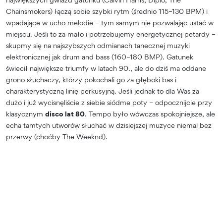
Chainsmokers) łączą sobie szybki rytm (średnio 115–130 BPM) i
wpadające w ucho melodie – tym samym nie pozwalając ustać w
miejscu. Jeśli to za mało i potrzebujemy energetycznej petardy –
skupmy się na najszybszych odmianach tanecznej muzyki
elektronicznej jak drum and bass (160–180 BMP). Gatunek
świecił największe triumfy w latach 90., ale do dziś ma oddane
grono słuchaczy, którzy pokochali go za głęboki bas i
charakterystyczną linię perkusyjną. Jeśli jednak to dla Was za
dużo i już wycisnęliście z siebie siódme poty – odpocznijcie przy
klasycznym
disco lat 80
. Tempo było wówczas spokojniejsze, ale
echa tamtych utworów słuchać w dzisiejszej muzyce niemal bez
przerwy (choćby The Weeknd).