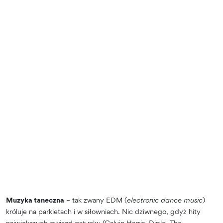
Muzyka taneczna
– tak zwany EDM (
electronic dance music
)
króluje na parkietach i w siłowniach. Nic dziwnego, gdyż hity
największych gwiazd gatunku (Calvin Harris, Diplo, The