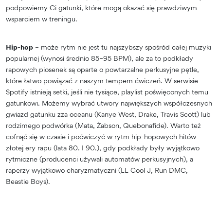
podpowiemy Ci gatunki, które mogą okazać się prawdziwym
wsparciem w treningu.
Hip-hop
– może rytm nie jest tu najszybszy spośród całej muzyki
popularnej (wynosi średnio 85–95 BPM), ale za to podkłady
rapowych piosenek są oparte o powtarzalne perkusyjne pętle,
które łatwo powiązać z naszym tempem ćwiczeń. W serwisie
Spotify istnieją setki, jeśli nie tysiące, playlist poświęconych temu
gatunkowi. Możemy wybrać utwory największych współczesnych
gwiazd gatunku zza oceanu (Kanye West, Drake, Travis Scott) lub
rodzimego podwórka (Mata, Żabson, Quebonafide). Warto też
cofnąć się w czasie i poćwiczyć w rytm hip-hopowych hitów
złotej ery rapu (lata 80. I 90.), gdy podkłady były wyjątkowo
rytmiczne (producenci używali automatów perkusyjnych), a
raperzy wyjątkowo charyzmatyczni (LL Cool J, Run DMC,
Beastie Boys).