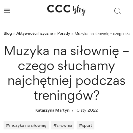
blog
Aktywności fizyczne
porady
›
›
›
Muzyka na siłownię – czego sł
Muzyka na siłownię –
czego słuchamy
najchętniej podczas
treningów?
Katarzyna Martyn
/
10 sty 2022
#
muzyka na siłownię
#
siłownia
#
sport