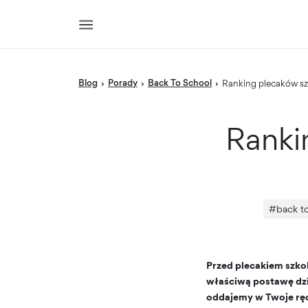
blog
porady
Back To School
›
›
›
Ranking plecaków 
Ranki
#
back to
Przed plecakiem szkol
właściwą postawę dzi
oddajemy w Twoje ręc