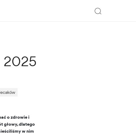
h 2025
plecaków
ać o zdrowie i
t głowy, dlatego
ieściliśmy w nim