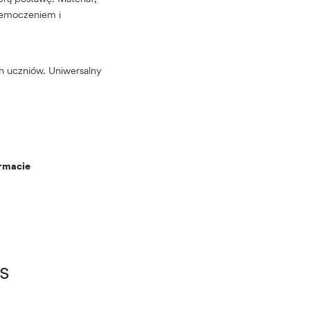
rzemoczeniem i
h uczniów. Uniwersalny
ormacie
s