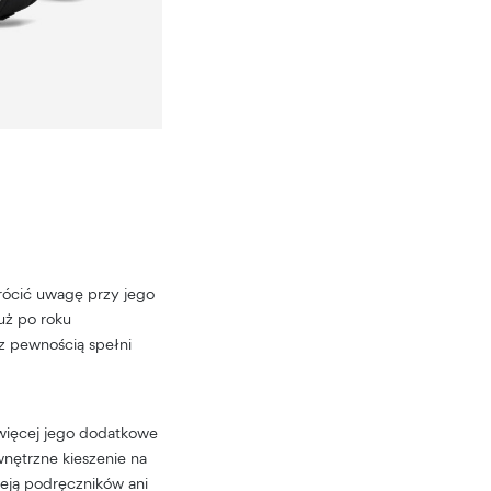
wrócić uwagę przy jego
uż po roku
z pewnością spełni
 więcej jego dodatkowe
nętrzne kieszenie na
leją podręczników ani