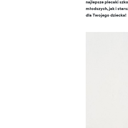
najlepsze plecaki szk
młodszych, jak i star
dla Twojego dziecka!