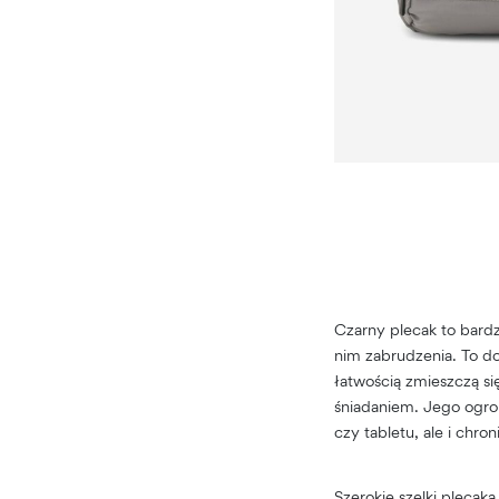
Czarny plecak to bardz
nim zabrudzenia. To d
łatwością zmieszczą si
śniadaniem. Jego ogrom
czy tabletu, ale i chr
Szerokie szelki plecak