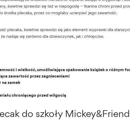
any, świetnie sprawdzi się też w niepogodę – tkanina chroni przed p
do środka plecaka, przez co mogłaby ucierpieć jego zawartość.
ć plecaka, świetnie sprawdzi się jako element wyprawki dla starszyc
, że nadaje się zarówno dla dziewczynek, jak i chłopców.
mność i wielkość, umożliwiająca spakowanie książek o różnym f
iąca zawartość przez zagnieceniami
r na zamek
riału chroniącego przed wilgocią
lecak do szkoły Mickey&Friend