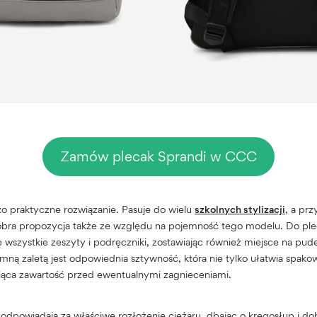
Zamów plecak Sprandi w CCC
o praktyczne rozwiązanie. Pasuje do wielu
szkolnych stylizacji
, a pr
obra propozycja także ze względu na pojemność tego modelu. Do ple
ę wszystkie zeszyty i podręczniki, zostawiając również miejsce na pud
ną zaletą jest odpowiednia sztywność, która nie tylko ułatwia spako
oniąca zawartość przed ewentualnymi zagnieceniami.
a odpowiadają za właściwe rozłożenie ciężaru, dbając o kręgosłup i do