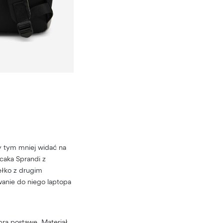
zy tym mniej widać na
caka Sprandi z
ełko z drugim
wanie do niego laptopa
brą postawę. Materiał,