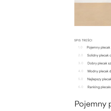
SPIS TREŚCI
Pojemny plecak 
1.0
Solidny plecak 
2.0
Dobry plecak sz
3.0
Modny plecak d
4.0
Najlepszy plec
5.0
Ranking pleca
6.0
Pojemny p