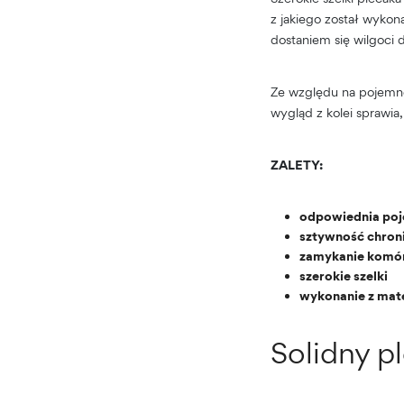
z jakiego został wykon
dostaniem się wilgoci 
Ze względu na pojemnoś
wygląd z kolei sprawia
ZALETY:
odpowiednia poje
sztywność chron
zamykanie komó
szerokie szelki
wykonanie z mate
Solidny p