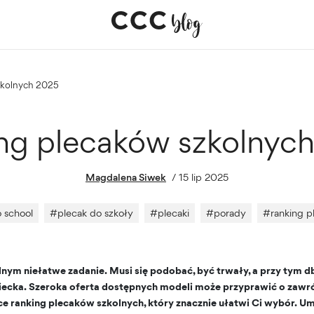
szkolnych 2025
ng plecaków szkolnyc
Magdalena Siwek
/
15 lip 2025
 school
#
plecak do szkoły
#
plecaki
#
porady
#
ranking 
nym niełatwe zadanie. Musi się podobać, być trwały, a przy tym db
ecka. Szeroka oferta dostępnych modeli może przyprawić o zawró
e ranking plecaków szkolnych, który znacznie ułatwi Ci wybór. Um