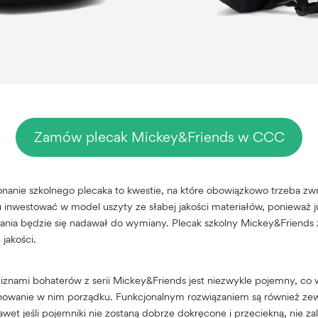
Zamów plecak Mickey&Friends w CCC
onanie szkolnego plecaka to kwestie, na które obowiązkowo trzeba z
 inwestować w model uszyty ze słabej jakości materiałów, ponieważ j
nia będzie się nadawał do wymiany. Plecak szkolny Mickey&Friends 
jakości.
znami bohaterów z serii Mickey&Friends jest niezwykle pojemny, co
achowanie w nim porządku. Funkcjonalnym rozwiązaniem są również zew
awet jeśli pojemniki nie zostaną dobrze dokręcone i przeciekną, nie za