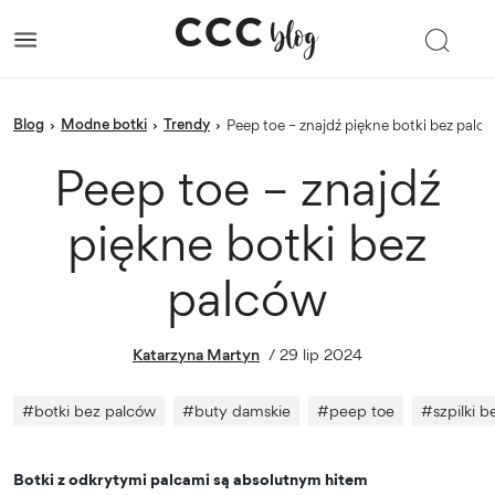
blog
Modne botki
trendy
›
›
›
Peep toe – znajdź piękne botki bez palc
Peep toe – znajdź
piękne botki bez
palców
Katarzyna Martyn
/
29 lip 2024
#
botki bez palców
#
buty damskie
#
peep toe
#
szpilki 
Botki z odkrytymi palcami są absolutnym hitem