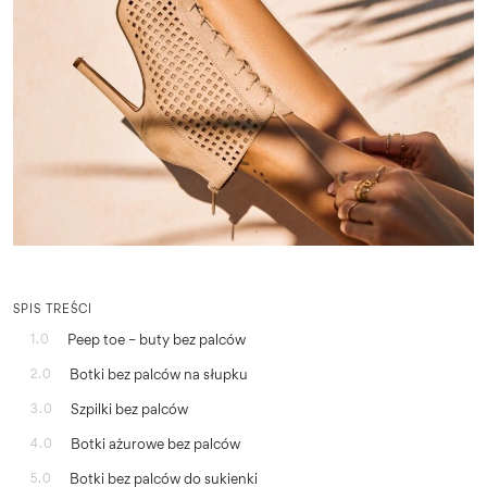
SPIS TREŚCI
Peep toe – buty bez palców
1.0
Botki bez palców na słupku
2.0
Szpilki bez palców
3.0
Botki ażurowe bez palców
4.0
Botki bez palców do sukienki
5.0