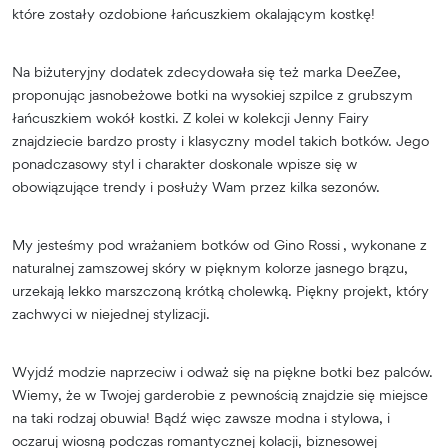
które zostały ozdobione łańcuszkiem okalającym kostkę!
Na biżuteryjny dodatek zdecydowała się też marka DeeZee,
proponując jasnobeżowe botki na wysokiej szpilce z grubszym
łańcuszkiem wokół kostki. Z kolei w kolekcji Jenny Fairy
znajdziecie bardzo prosty i klasyczny model takich botków. Jego
ponadczasowy styl i charakter doskonale wpisze się w
obowiązujące trendy i posłuży Wam przez kilka sezonów.
My jesteśmy pod wrażaniem botków od Gino Rossi , wykonane z
naturalnej zamszowej skóry w pięknym kolorze jasnego brązu,
urzekają lekko marszczoną krótką cholewką. Piękny projekt, który
zachwyci w niejednej stylizacji.
Wyjdź modzie naprzeciw i odważ się na piękne botki bez palców.
Wiemy, że w Twojej garderobie z pewnością znajdzie się miejsce
na taki rodzaj obuwia! Bądź więc zawsze modna i stylowa, i
oczaruj wiosną podczas romantycznej kolacji, biznesowej