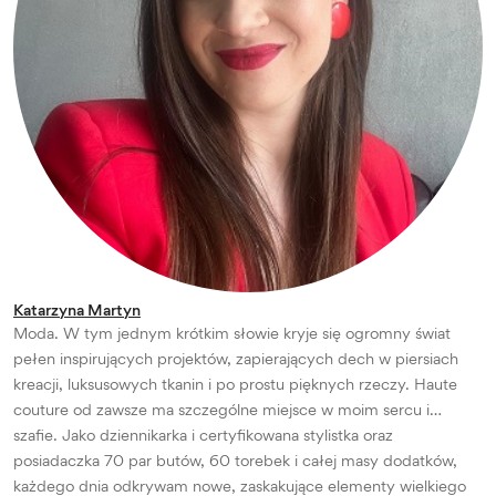
Katarzyna Martyn
Moda. W tym jednym krótkim słowie kryje się ogromny świat
pełen inspirujących projektów, zapierających dech w piersiach
kreacji, luksusowych tkanin i po prostu pięknych rzeczy. Haute
couture od zawsze ma szczególne miejsce w moim sercu i…
szafie. Jako dziennikarka i certyfikowana stylistka oraz
posiadaczka 70 par butów, 60 torebek i całej masy dodatków,
każdego dnia odkrywam nowe, zaskakujące elementy wielkiego