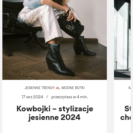
,
JESIENNE TRENDY
MODNE BOTKI
MO
17 wrz 2024
/
przeczytasz w 4 min.
Kowbojki – stylizacje
St
jesienne 2024
che