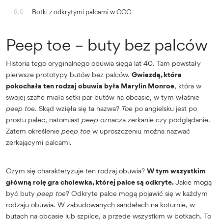
Botki z odkrytymi palcami w CCC
6.0
Peep toe – buty bez palców
Historia tego oryginalnego obuwia sięga lat 40. Tam powstały
pierwsze prototypy butów bez palców.
Gwiazdą, która
pokochała ten rodzaj obuwia była Marylin Monroe
, która w
swojej szafie miała setki par butów na obcasie, w tym właśnie
peep toe
. Skąd wzięła się ta nazwa?
Toe
po angielsku jest po
prostu palec, natomiast
peep
oznacza zerkanie czy podglądanie.
Zatem określenie
peep toe
w uproszczeniu można nazwać
zerkającymi palcami.
Czym się charakteryzuje ten rodzaj obuwia?
W tym wszystkim
główną rolę gra cholewka, której palce są odkryte.
Jakie mogą
być buty
peep toe
? Odkryte palce mogą pojawić się w każdym
rodzaju obuwia. W zabudowanych sandałach na koturnie, w
butach na obcasie lub szpilce, a przede wszystkim w botkach. To