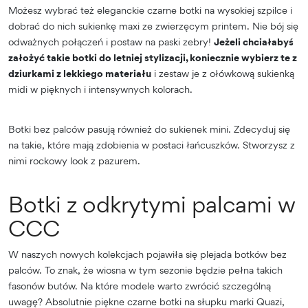
Możesz wybrać też eleganckie czarne botki na wysokiej szpilce i
dobrać do nich sukienkę maxi ze zwierzęcym printem. Nie bój się
odważnych połączeń i postaw na paski zebry!
Jeżeli chciałabyś
założyć takie botki do letniej stylizacji, koniecznie wybierz te z
dziurkami z lekkiego materiału
i zestaw je z ołówkową sukienką
midi w pięknych i intensywnych kolorach.
Botki bez palców pasują również do sukienek mini. Zdecyduj się
na takie, które mają zdobienia w postaci łańcuszków. Stworzysz z
nimi rockowy look z pazurem.
Botki z odkrytymi palcami w
CCC
W naszych nowych kolekcjach pojawiła się plejada botków bez
palców. To znak, że wiosna w tym sezonie będzie pełna takich
fasonów butów. Na które modele warto zwrócić szczególną
uwagę? Absolutnie piękne czarne botki na słupku marki Quazi,