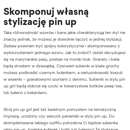
Skomponuj własną
stylizację pin up
Taka różnorodność wzorów i barw jakie charakteryzują ten styl nie
znaczy jednak, że możesz je dowolnie łączyć w jednej stylizacji.
Zestaw powinien być spójny kolorystycznie i skomponowany z
wykorzystaniem jednego wzoru. Jak to zrobić? Jeżeli decydujesz
się na marynarskie pasy, postaw na morski look. Granaty i biele
będą strzałem w dziesiątkę. Czerwień sukienki w białe grochy
możesz podkreślić czarnym bolerkiem, a nietuzinkowość koszuli
w wisienki – granatowymi szortami z denimu. Sukienki w stylu pin
up girl będą dobrze się czuły w towarzystwie botków peep toe,
lub balerin z kokardami.
Strój pin up girl jest też świetnym pomysłem na tematyczną
imprezę, urodziny czy wieczór panieński w stylu pin up. Do
skompletowania takiego outfitu potrzebna Ci będzie sukienka
retro pin up, torebka-kuferek i botki lub baleriny! Te stylizację