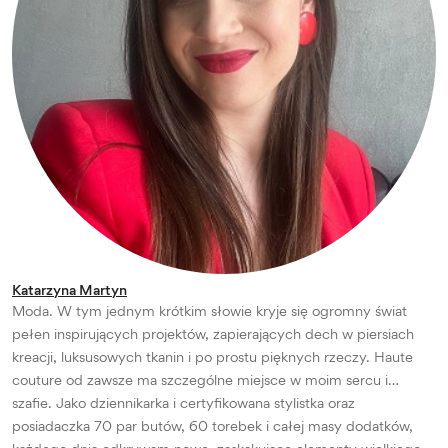
Katarzyna Martyn
Moda. W tym jednym krótkim słowie kryje się ogromny świat
pełen inspirujących projektów, zapierających dech w piersiach
kreacji, luksusowych tkanin i po prostu pięknych rzeczy. Haute
couture od zawsze ma szczególne miejsce w moim sercu i…
szafie. Jako dziennikarka i certyfikowana stylistka oraz
posiadaczka 70 par butów, 60 torebek i całej masy dodatków,