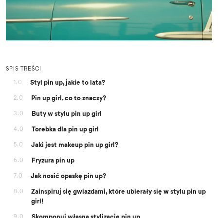
SPIS TREŚCI
Styl pin up, jakie to lata?
1.0
Pin up girl, co to znaczy?
2.0
Buty w stylu pin up girl
3.0
Torebka dla pin up girl
4.0
Jaki jest makeup pin up girl?
5.0
Fryzura pin up
6.0
Jak nosić opaskę pin up?
7.0
Zainspiruj się gwiazdami, które ubierały się w stylu pin up
8.0
girl!
Skomponuj własną stylizację pin up
9.0