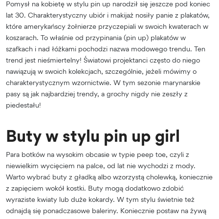
Pomysł na kobietę w stylu pin up narodził się jeszcze pod koniec
lat 30. Charakterystyczny ubiór i makijaż nosiły panie z plakatów,
które amerykańscy żołnierze przyczepiali w swoich kwaterach w
koszarach. To właśnie od przypinania (pin up) plakatów w
szafkach i nad łóżkami pochodzi nazwa modowego trendu. Ten
trend jest nieśmiertelny! Światowi projektanci często do niego
nawiązują w swoich kolekcjach, szczególnie, jeżeli mówimy o
charakterystycznym wzornictwie. W tym sezonie marynarskie
pasy są jak najbardziej trendy, a grochy nigdy nie zeszły z
piedestału!
Buty w stylu pin up girl
Para botków na wysokim obcasie w typie peep toe, czyli z
niewielkim wycięciem na palce, od lat nie wychodzi z mody.
Warto wybrać buty z gładką albo wzorzystą cholewką, koniecznie
z zapięciem wokół kostki. Buty mogą dodatkowo zdobić
wyraziste kwiaty lub duże kokardy. W tym stylu świetnie też
odnajdą się ponadczasowe baleriny. Koniecznie postaw na żywą