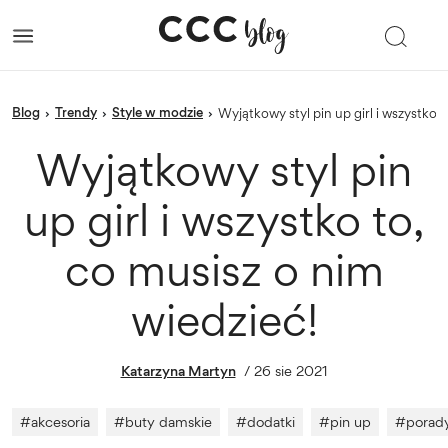
blog
trendy
Style w modzie
›
›
›
Wyjątkowy styl pin up girl i wszystko 
Wyjątkowy styl pin
up girl i wszystko to,
co musisz o nim
wiedzieć!
Katarzyna Martyn
/
26 sie 2021
#
akcesoria
#
buty damskie
#
dodatki
#
pin up
#
porad