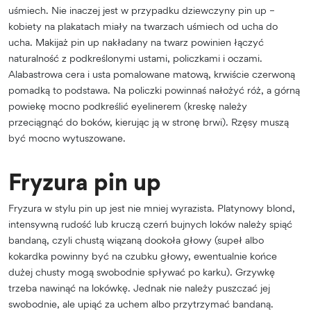
uśmiech. Nie inaczej jest w przypadku dziewczyny pin up –
kobiety na plakatach miały na twarzach uśmiech od ucha do
ucha. Makijaż pin up nakładany na twarz powinien łączyć
naturalność z podkreślonymi ustami, policzkami i oczami.
Alabastrowa cera i usta pomalowane matową, krwiście czerwoną
pomadką to podstawa. Na policzki powinnaś nałożyć róż, a górną
powiekę mocno podkreślić eyelinerem (kreskę należy
przeciągnąć do boków, kierując ją w stronę brwi). Rzęsy muszą
być mocno wytuszowane.
Fryzura pin up
Fryzura w stylu pin up jest nie mniej wyrazista. Platynowy blond,
intensywną rudość lub kruczą czerń bujnych loków należy spiąć
bandaną, czyli chustą wiązaną dookoła głowy (supeł albo
kokardka powinny być na czubku głowy, ewentualnie końce
dużej chusty mogą swobodnie spływać po karku). Grzywkę
trzeba nawinąć na lokówkę. Jednak nie należy puszczać jej
swobodnie, ale upiąć za uchem albo przytrzymać bandaną.