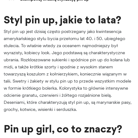
Styl pin up, jakie to lata?
Styl pin up jest dzisiaj często postrzegany jako kwintesencja
amerykańskiego stylu bycia przełomu lat 40. i 50. ubiegłego
stulecia. To właśnie wtedy za oceanem najmodniejszy był
wyrazisty, kobiecy look. Jego podstawą są charakterystyczne
ubrania. Rozkloszowane sukienki i spódnice pin up do kolana lub
midi, a także krótkie szorty i spodnie z wysokim stanem
towarzyszą koszulom z kołnierzykiem, koniecznie wiązanym w
talii. Swetry i żakiety w stylu pin up to przede wszystkim modele
w formie krótkiego bolerka. Kolorystyka to głównie intensywne
odcienie granatu, czerwieni i żółtego rozjaśnione bielą.
Deseniami, które charakteryzują styl pin up, są marynarskie pasy,
grochy, kotwice, wisienki i serduszka.
Pin up girl, co to znaczy?