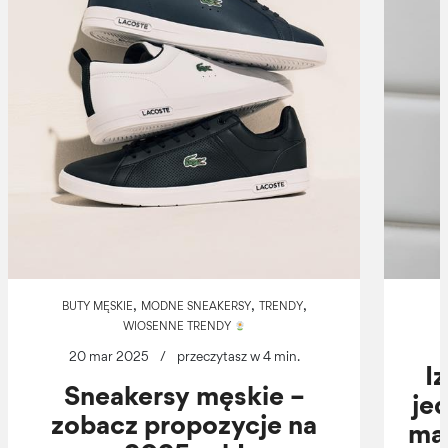
,
,
,
BUTY MĘSKIE
MODNE SNEAKERSY
TRENDY
WIOSENNE TRENDY
20 mar 2025
/
przeczytasz w 4 min.
I
Sneakersy męskie –
je
zobacz propozycje na
ma