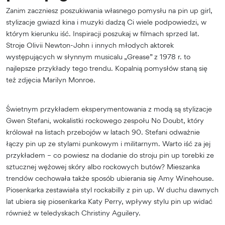
Zanim zaczniesz poszukiwania własnego pomysłu na pin up girl,
stylizacje gwiazd kina i muzyki dadzą Ci wiele podpowiedzi, w
którym kierunku iść. Inspiracji poszukaj w filmach sprzed lat.
Stroje Olivii Newton-John i innych młodych aktorek
występujących w słynnym musicalu „Grease” z 1978 r. to
najlepsze przykłady tego trendu. Kopalnią pomysłów staną się
też zdjęcia Marilyn Monroe.
Świetnym przykładem eksperymentowania z modą są stylizacje
Gwen Stefani, wokalistki rockowego zespołu No Doubt, który
królował na listach przebojów w latach 90. Stefani odważnie
łączy pin up ze stylami punkowym i militarnym. Warto iść za jej
przykładem – co powiesz na dodanie do stroju pin up torebki ze
sztucznej wężowej skóry albo rockowych butów? Mieszanka
trendów cechowała także sposób ubierania się Amy Winehouse.
Piosenkarka zestawiała styl rockabilly z pin up. W duchu dawnych
lat ubiera się piosenkarka Katy Perry, wpływy stylu pin up widać
również w teledyskach Christiny Aguilery.