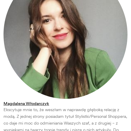
Magdalena Włodarczyk
Ekscytuje mnie to, że weszłam w naprawdę głęboką relację z
modą. Z jednej strony posiadam tytuł Stylistki/Personal Shoppera,
co daje mi moc do odmieniania Waszych szaf, a z drugiej – z
wypiekami na twarzy tropię trendy i piszę o nich artykuły. Do