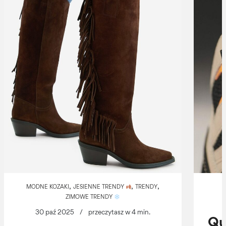
,
,
,
MODNE KOZAKI
JESIENNE TRENDY
TRENDY
ZIMOWE TRENDY
30 paź 2025
/
przeczytasz w 4 min.
Qu