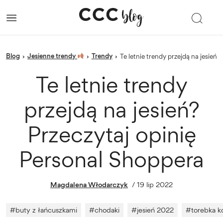
blog
Jesienne trendy
trendy
›
›
›
Te letnie trendy przejdą na jesień
Te letnie trendy
przejdą na jesień?
Przeczytaj opinię
Personal Shoppera
Magdalena Włodarczyk
/
19 lip 2022
#
buty z łańcuszkami
#
chodaki
#
jesień 2022
#
torebka k