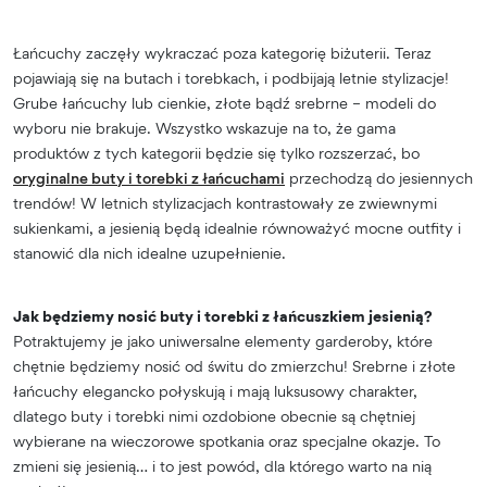
Łańcuchy zaczęły wykraczać poza kategorię biżuterii. Teraz
pojawiają się na butach i torebkach, i podbijają letnie stylizacje!
Grube łańcuchy lub cienkie, złote bądź srebrne – modeli do
wyboru nie brakuje. Wszystko wskazuje na to, że gama
produktów z tych kategorii będzie się tylko rozszerzać, bo
oryginalne buty i torebki z łańcuchami
przechodzą do jesiennych
trendów! W letnich stylizacjach kontrastowały ze zwiewnymi
sukienkami, a jesienią będą idealnie równoważyć mocne outfity i
stanowić dla nich idealne uzupełnienie.
Jak będziemy nosić buty i torebki z łańcuszkiem jesienią?
Potraktujemy je jako uniwersalne elementy garderoby, które
chętnie będziemy nosić od świtu do zmierzchu! Srebrne i złote
łańcuchy elegancko połyskują i mają luksusowy charakter,
dlatego buty i torebki nimi ozdobione obecnie są chętniej
wybierane na wieczorowe spotkania oraz specjalne okazje. To
zmieni się jesienią… i to jest powód, dla którego warto na nią