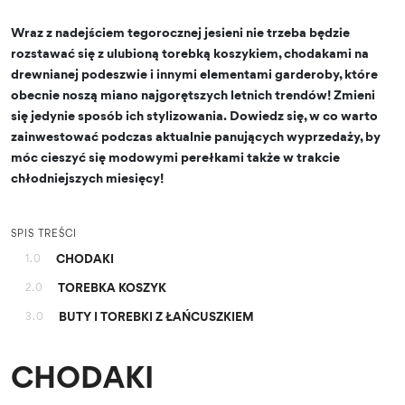
Wraz z nadejściem tegorocznej jesieni nie trzeba będzie
rozstawać się z ulubioną torebką koszykiem, chodakami na
drewnianej podeszwie i innymi elementami garderoby, które
obecnie noszą miano najgorętszych letnich trendów! Zmieni
się jedynie sposób ich stylizowania. Dowiedz się, w co warto
zainwestować podczas aktualnie panujących wyprzedaży, by
móc cieszyć się modowymi perełkami także w trakcie
chłodniejszych miesięcy!
SPIS TREŚCI
CHODAKI
1.0
TOREBKA KOSZYK
2.0
BUTY I TOREBKI Z ŁAŃCUSZKIEM
3.0
CHODAKI