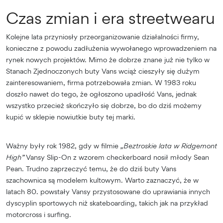
Czas zmian i era streetwearu
Kolejne lata przyniosły przeorganizowanie działalności firmy,
konieczne z powodu zadłużenia wywołanego wprowadzeniem na
rynek nowych projektów. Mimo że dobrze znane już nie tylko w
Stanach Zjednoczonych buty Vans wciąż cieszyły się dużym
zainteresowaniem, firma potrzebowała zmian. W 1983 roku
doszło nawet do tego, że ogłoszono upadłość Vans, jednak
wszystko przecież skończyło się dobrze, bo do dziś możemy
kupić w sklepie nowiutkie buty tej marki.
Ważny były rok 1982, gdy w filmie
„Beztroskie lata w Ridgemont
High”
Vansy Slip-On z wzorem checkerboard nosił młody Sean
Pean. Trudno zaprzeczyć temu, że do dziś buty Vans
szachownica są modelem kultowym. Warto zaznaczyć, że w
latach 80. powstały Vansy przystosowane do uprawiania innych
dyscyplin sportowych niż skateboarding, takich jak na przykład
motorcross i surfing.