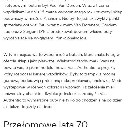
nietypowymi butami był Paul Van Doreen. Wraz z trzema
wspólnikami w dniu 16 marca wspomnianego roku otworzył sklep
obuwniczy w mieście Anaheim. Nie był to jednak zwykły punkt
sprzedaży obuwia; Paul wraz z Jimem Van Dorenem, Gordym
Lee oraz z Sergem D’Elia produkowali bowiem własne buty
wyróżniające się wyglądem i funkcjonalnością.
W tym miejscu warto wspomnieć o butach, które znalazły się w
ofercie sklepu jako pierwsze. Większość fanów marki Vans na
pewno wie, o jakim modelu mowa. Vans Authentic to projekt,
który rozpoczął karierę wspólników! Były to trampki z mocną
gumową podeszwą i płócienną niskoprofilowaną cholewką. Model
występował w różnych kolorach i wzorach, i z założenia miał
uniwersalny charakter. Szybko jednak okazało się, że Vans
Authentic to wymarzone buty nie tylko do chodzenia na co dzień,
ale także do jazdy na desce.
Przełomowe lata 70.