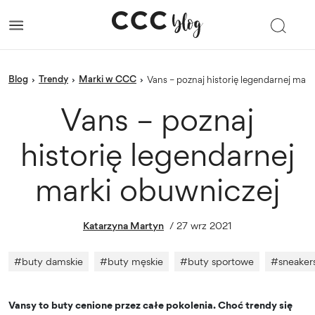
blog
trendy
Marki w CCC
›
›
›
Vans – poznaj historię legendarnej mar
Vans – poznaj
historię legendarnej
marki obuwniczej
Katarzyna Martyn
/
27 wrz 2021
#
buty damskie
#
buty męskie
#
buty sportowe
#
sneaker
Vansy to buty cenione przez całe pokolenia. Choć trendy się