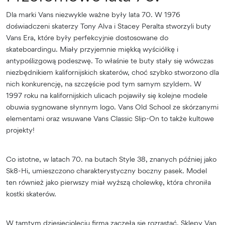
Dla marki Vans niezwykle ważne były lata 70. W 1976
doświadczeni skaterzy Tony Alva i Stacey Peralta stworzyli buty
Vans Era, które były perfekcyjnie dostosowane do
skateboardingu. Miały przyjemnie miękką wyściółkę i
antypoślizgową podeszwę. To właśnie te buty stały się wówczas
niezbędnikiem kalifornijskich skaterów, choć szybko stworzono dla
nich konkurencję, na szczęście pod tym samym szyldem. W
1997 roku na kalifornijskich ulicach pojawiły się kolejne modele
obuwia sygnowane słynnym logo. Vans Old School ze skórzanymi
elementami oraz wsuwane Vans Classic Slip-On to także kultowe
projekty!
Co istotne, w latach 70. na butach Style 38, znanych później jako
Sk8-Hi, umieszczono charakterystyczny boczny pasek. Model
ten również jako pierwszy miał wyższą cholewkę, która chroniła
kostki skaterów.
W tamtym dziesięcioleciu firma zaczęła się rozrastać. Sklepy Van