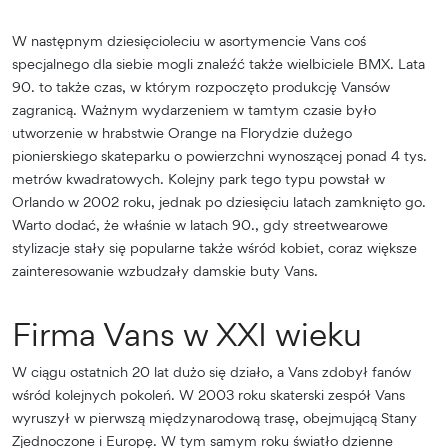
W następnym dziesięcioleciu w asortymencie Vans coś
specjalnego dla siebie mogli znaleźć także wielbiciele BMX. Lata
90. to także czas, w którym rozpoczęto produkcję Vansów
zagranicą. Ważnym wydarzeniem w tamtym czasie było
utworzenie w hrabstwie Orange na Florydzie dużego
pionierskiego skateparku o powierzchni wynoszącej ponad 4 tys.
metrów kwadratowych. Kolejny park tego typu powstał w
Orlando w 2002 roku, jednak po dziesięciu latach zamknięto go.
Warto dodać, że właśnie w latach 90., gdy streetwearowe
stylizacje stały się popularne także wśród kobiet, coraz większe
zainteresowanie wzbudzały damskie buty Vans.
Firma Vans w XXI wieku
W ciągu ostatnich 20 lat dużo się działo, a Vans zdobył fanów
wśród kolejnych pokoleń. W 2003 roku skaterski zespół Vans
wyruszył w pierwszą międzynarodową trasę, obejmującą Stany
Zjednoczone i Europę. W tym samym roku światło dzienne