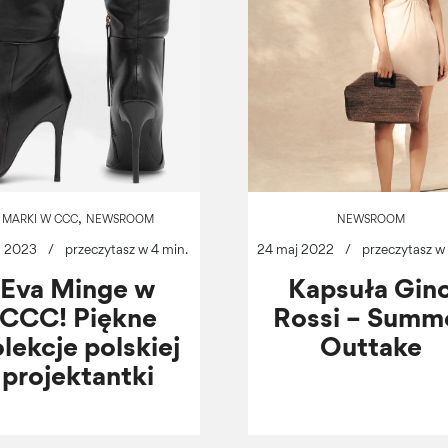
,
MARKI W CCC
NEWSROOM
NEWSROOM
u 2023
/
przeczytasz w 4 min.
24 maj 2022
/
przeczytasz w 
Eva Minge w
Kapsuła Gin
CCC! Piękne
Rossi – Summ
lekcje polskiej
Outtake
projektantki