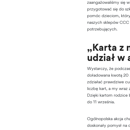
zaangażowaliśmy się w
przygotować się do sz
pomóc dzieciom, którym
naszych sklepów CCC b
potrzebujących.
„Karta z
udział w 
Wystarczy, że podczas
doładowana kwotą 20 z
zdziałać prawdziwe cu
liczbę kart, a my wraz
Dzięki kartom rodzice
do 11 września.
Ogólnopolska akcja ch
doskonały pomysł na o