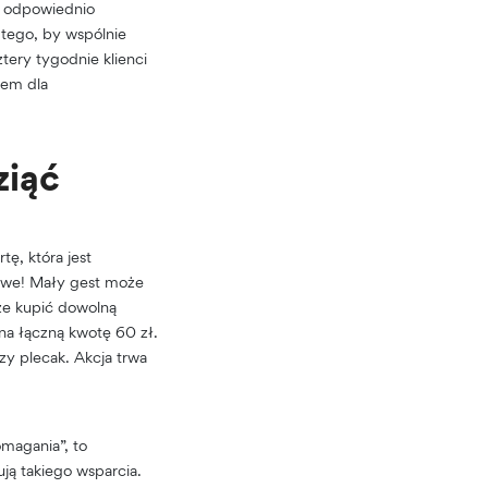
n odpowiednio
 tego, by wspólnie
tery tygodnie klienci
iem dla
ziąć
ę, która jest
towe! Mały gest może
że kupić dowolną
na łączną kwotę 60 zł.
y plecak. Akcja trwa
magania”, to
ą takiego wsparcia.