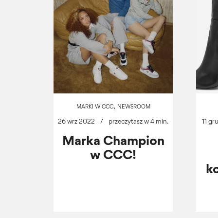
,
MARKI W CCC
NEWSROOM
26 wrz 2022
/
przeczytasz w 4 min.
11 gr
Marka Champion
w CCC!
ko