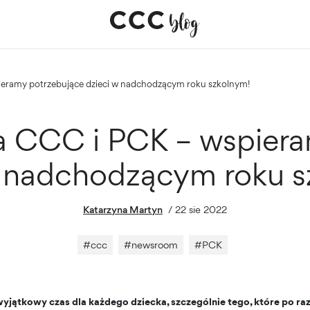
pieramy potrzebujące dzieci w nadchodzącym roku szkolnym!
a CCC i PCK – wspiera
w nadchodzącym roku s
Katarzyna Martyn
/
22 sie 2022
#
ccc
#
newsroom
#
PCK
yjątkowy czas dla każdego dziecka, szczególnie tego, które po raz