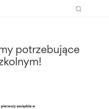
my potrzebujące
zkolnym!
 pierwszy zasiądzie w