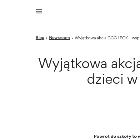
blog
newsroom
›
›
Wyjątkowa akcja CCC i PCK – ws
Wyjątkowa akcj
dzieci 
Powrót do szkoły to w