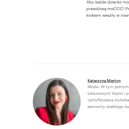
Aby każde dziecko mog
prawdziwą moCCC! Przy
krokiem weszły w nowy
Katarzyna Martyn
Moda. W tym jednym kr
luksusowych tkanin i 
certyfikowana stylist
elementy wielkiego św