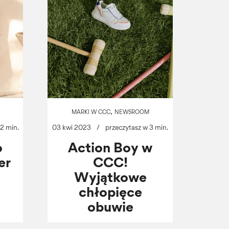
,
MARKI W CCC
NEWSROOM
2 min.
03 kwi 2023
/
przeczytasz w 3 min.
o
Action Boy w
er
CCC!
Wyjątkowe
chłopięce
obuwie