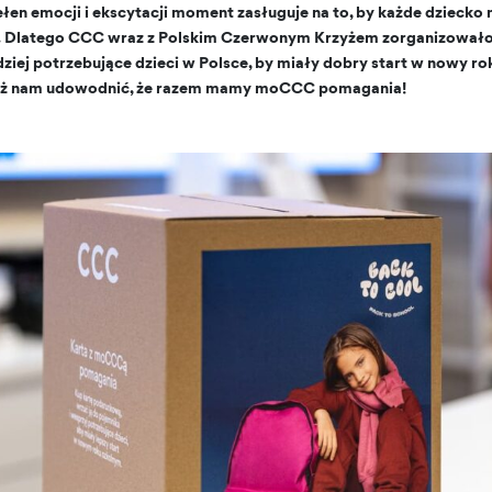
ełen emocji i ekscytacji moment zasługuje na to, by każde dzieck
ie. Dlatego CCC wraz z Polskim Czerwonym Krzyżem zorganizowało
ziej potrzebujące dzieci w Polsce, by miały dobry start w nowy rok
omóż nam udowodnić, że razem mamy moCCC pomagania!