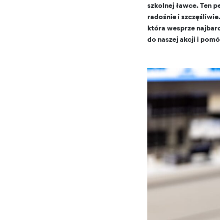
szkolnej ławce. Ten p
radośnie i szczęśliw
która wesprze najbard
do naszej akcji i p