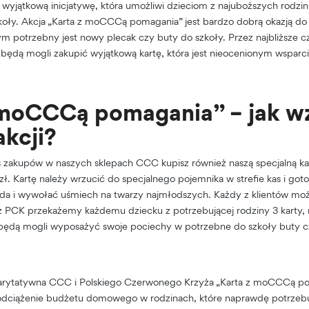
 wyjątkową inicjatywę, która umożliwi dzieciom z najuboższych rodzi
koły. Akcja „Karta z moCCCą pomagania” jest bardzo dobrą okazją do
 potrzebny jest nowy plecak czy buty do szkoły. Przez najbliższe cz
ędą mogli zakupić wyjątkową kartę, która jest nieocenionym wsparc
 moCCCą pomagania” – jak w
akcji?
 zakupów w naszych sklepach CCC kupisz również naszą specjalną kart
ł. Kartę należy wrzucić do specjalnego pojemnika w strefie kas i go
da i wywołać uśmiech na twarzy najmłodszych. Każdy z klientów mo
 z PCK przekażemy każdemu dziecku z potrzebującej rodziny 3 karty, 
 będą mogli wyposażyć swoje pociechy w potrzebne do szkoły buty cz
arytatywna CCC i Polskiego Czerwonego Krzyża „Karta z moCCCą po
dciążenie budżetu domowego w rodzinach, które naprawdę potrzebuj