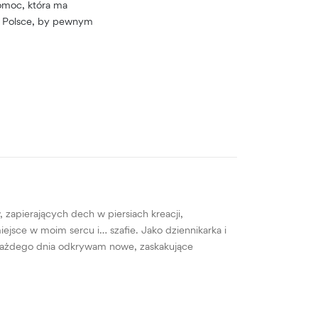
omoc, która ma
 w Polsce, by pewnym
zapierających dech w piersiach kreacji,
jsce w moim sercu i… szafie. Jako dziennikarka i
, każdego dnia odkrywam nowe, zaskakujące