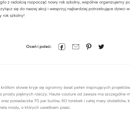
ło z radością rozpocząć nowy rok szkolny, wspólnie organizujemy p
łącz się do naszej akcji i wesprzyj najbardziej potrzebujące dzieci
 rok szkolny!
Oceń i poleć:
ótkim słowie kryje się ogromny świat pełen inspirujących projektów, 
po prostu pięknych rzeczy. Haute couture od zawsze ma szczególne mie
ka oraz posiadaczka 70 par butów, 60 torebek i całej masy dodatków
iata mody, o których uwielbiam pisać.