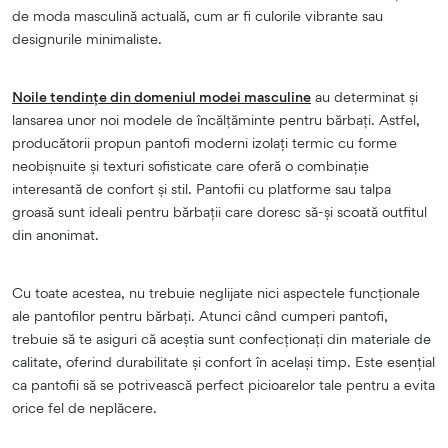
de moda masculină actuală, cum ar fi culorile vibrante sau
designurile minimaliste.
Noile tendințe din domeniul modei masculine
au determinat și
lansarea unor noi modele de încălțăminte pentru bărbați. Astfel,
producătorii propun pantofi moderni izolați termic cu forme
neobișnuite și texturi sofisticate care oferă o combinație
interesantă de confort și stil. Pantofii cu platforme sau talpa
groasă sunt ideali pentru bărbații care doresc să-și scoată outfitul
din anonimat.
Cu toate acestea, nu trebuie neglijate nici aspectele funcționale
ale pantofilor pentru bărbați. Atunci când cumperi pantofi,
trebuie să te asiguri că aceștia sunt confecționați din materiale de
calitate, oferind durabilitate și confort în același timp. Este esențial
ca pantofii să se potrivească perfect picioarelor tale pentru a evita
orice fel de neplăcere.