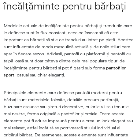
încălțăminte pentru bărbați
Modelele actuale de încălțăminte pentru bărbați și trendurile care
le definesc sunt în flux constant, ceea ce înseamnă că este
important ca bărbații să știe ce trenduri au intrat pe piață. Acestea
sunt influențate de moda masculină actuală și de noile stiluri care
apar în fiecare sezon. Adidașii, pantofii cu platformă și pantofii cu
talpă joasă sunt doar câteva dintre cele mai populare tipuri de
încălțăminte pentru bărbați și pot fi găsiți sub forma
pantofilor
sport
, casual sau chiar eleganți.
Principalele elemente care definesc pantofii moderni pentru
bărbați sunt materialele folosite, detaliile precum perforații,
buzunare ascunse sau șireturi decorative, culorile vii sau tonurile
mai neutre, forma originală a pantofilor și croiala. Toate aceste
elemente pot fi aduse împreună pentru a crea un look elegant sau
mai relaxat, astfel încât să se potrivească stilului individual al
oricărui bărbat. De asemenea, aceste elemente sunt influențate