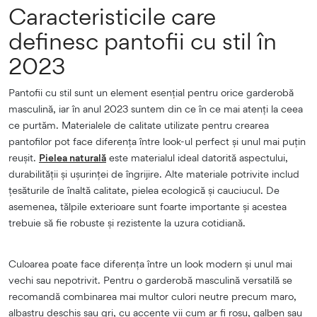
Caracteristicile care
definesc pantofii cu stil în
2023
Pantofii cu stil sunt un element esențial pentru orice garderobă
masculină, iar în anul 2023 suntem din ce în ce mai atenți la ceea
ce purtăm. Materialele de calitate utilizate pentru crearea
pantofilor pot face diferența între look-ul perfect și unul mai puțin
reușit.
Pielea naturală
este materialul ideal datorită aspectului,
durabilității și ușurinței de îngrijire. Alte materiale potrivite includ
țesăturile de înaltă calitate, pielea ecologică și cauciucul. De
asemenea, tălpile exterioare sunt foarte importante și acestea
trebuie să fie robuste și rezistente la uzura cotidiană.
Culoarea poate face diferența între un look modern și unul mai
vechi sau nepotrivit. Pentru o garderobă masculină versatilă se
recomandă combinarea mai multor culori neutre precum maro,
albastru deschis sau gri, cu accente vii cum ar fi roșu, galben sau