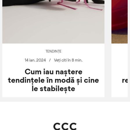
TENDINȚE
14 ian. 2024
/
Veți citi în 8 min.
Cum iau naștere
tendințele în modă și cine
re
le stabilește