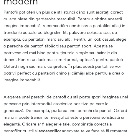
modern
Pantofii pot oferi un plus de stil atunci când sunt asortați corect
cu alte piese din garderoba masculină. Pentru a obține această
imagine impecabilă, recomandăm combinarea pantofilor aflați în
trendurile actuale cu blugi slim fit, pulovere colorate sau, de
exemplu, cu pantaloni maro sau albi. Pentru un look casual, alege
o pereche de pantofi tăbăciți sau pantofi sport. Aceștia se
potrivesc cel mai bine pentru ținutele simple sau hainele din
denim. Pentru un look mai semi-formal, optează pentru pantofi
Oxford negri sau maro cu șireturi. În plus, acești pantofi se vor
potrivi perfect cu pantaloni chino și cămăși albe pentru a crea o
imagine impecabilă.
Alegerea unei perechi de pantofi cu stil poate spori imaginea unei
persoane prin intermediul asocierilor pozitive pe care le
generează. De exemplu, purtarea unei perechi de pantofi Oxford
maronii poate transmite mesajul că este o persoană sofisticată și
elegantă. Oricare ar fi alegerile tale, combinația corectă a
pantofilor cu stil și
accesoriilor
adecvate te va face să fii remarcat