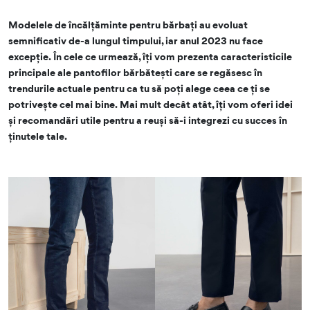
Modelele de încălțăminte pentru bărbați au evoluat
semnificativ de-a lungul timpului, iar anul 2023 nu face
excepție. În cele ce urmează, îți vom prezenta caracteristicile
principale ale pantofilor bărbătești care se regăsesc în
trendurile actuale pentru ca tu să poți alege ceea ce ți se
potrivește cel mai bine. Mai mult decât atât, îți vom oferi idei
și recomandări utile pentru a reuși să-i integrezi cu succes în
ținutele tale.