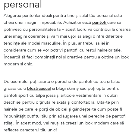
personal
Alegerea pantofilor ideali pentru tine și stilul tău personal este
cheia unei imagini impecabile. Achiziționează
pantofi
care se
potrivesc cu personalitatea ta – acest lucru va contribui la crearea
unei imagini coerente și va fi mai ușor să alegi dintre diferitele
tendințe ale modei masculine. În plus, ar trebui sa iei în
considerare cum se vor potrivi pantofii cu restul hainelor tale.
Încearcă să faci combinații noi și creative pentru a obține un look
modern și chic.
De exemplu, poți asorta o pereche de pantofi cu toc și talpa
groasa cu o
bluză casual
și blugi skinny sau poți opta pentru
pantofi sport cu talpa joasa și articole vestimentare în culori
deschise pentru o ținută relaxată și confortabilă. Uită-te prin
hainele pe care le porți de obicei și gândește-te cum poate fi
îmbunătățit outfitul tău prin adăugarea unei pereche de pantofi
stilați. În acest mod, vei reuși să creezi un look modern care să
reflecte caracterul tău unic!