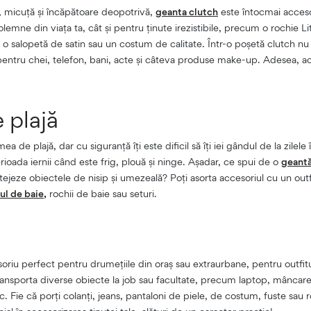
 micuță și încăpătoare deopotrivă,
geanta clutch
este întocmai acceso
emne din viața ta, cât și pentru ținute irezistibile, precum o rochie Lit
ă, o salopetă de satin sau un costum de calitate. Într-o poșetă clutch nu
 pentru chei, telefon, bani, acte și câteva produse make-up. Adesea, 
 plajă
 de plajă, dar cu siguranță îți este dificil să îți iei gândul de la zilele în
rioada iernii când este frig, plouă și ninge. Așadar, ce spui de o
geantă
tejeze obiectele de nisip și umezeală? Poți asorta accesoriul cu un outfi
l de baie,
rochii de baie sau seturi.
riu perfect pentru drumețiile din oraș sau extraurbane, pentru outfitur
transporta diverse obiecte la job sau facultate, precum laptop, mâncare,
. Fie că porți colanți, jeans, pantaloni de piele, de costum, fuste sau 