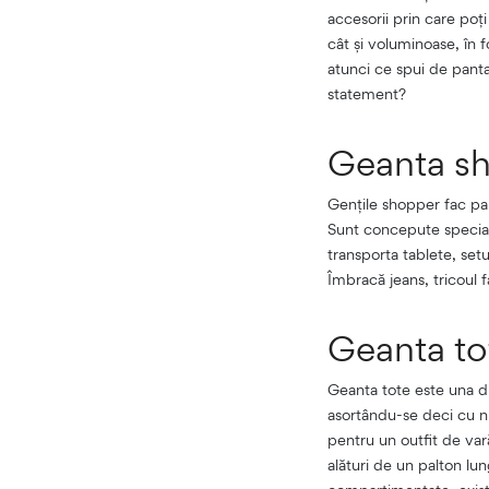
accesorii prin care poți
cât și voluminoase, în 
atunci ce spui de pantal
statement?
Geanta s
Gențile shopper fac pa
Sunt concepute special 
transporta tablete, set
Îmbracă jeans, tricoul 
Geanta to
Geanta tote este una di
asortându-se deci cu nu
pentru un outfit de vară
alături de un palton lun