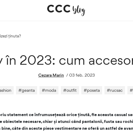
izezi ținuta?
y în 2023: cum accesori
Cezara Marin
/
03 feb. 2023
ashion
#
geanta
#
moda
#
outfit
#
poseta
#
rucsac
#
riu statement ce înfrumusețează orice ținută, fie aceasta casual sau
ine obiectele necesare, chiar și atunci când pantalonii, fusta sau roc
 bine, câte din aceste piese vestimentare ne oferă un astfel de ava