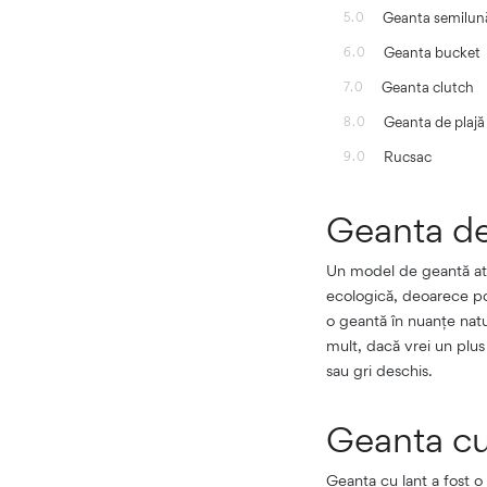
Geanta semilun
5.0
Geanta bucket
6.0
Geanta clutch
7.0
Geanta de plajă
8.0
Rucsac
9.0
Geanta de
Un model de geantă atemp
ecologică, deoarece poa
o geantă în nuanțe natu
mult, dacă vrei un plus
sau gri deschis.
Geanta cu
Geanta cu lanț a fost o