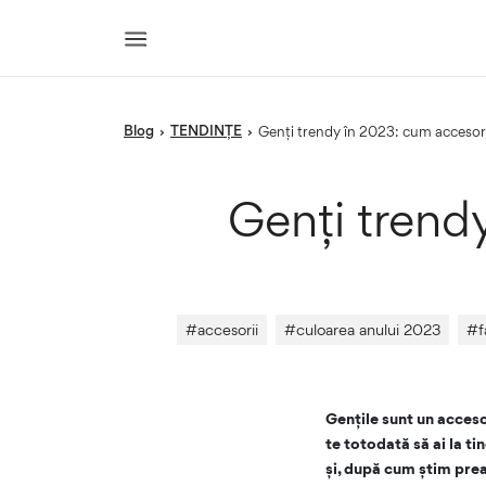
blog
TENDINȚE
›
›
Genți trendy în 2023: cum accesor
Genți trend
#
accesorii
#
culoarea anului 2023
#
f
Gențile sunt un acceso
te totodată să ai la t
și, după cum știm prea