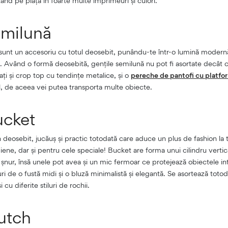
nd pe piață în foarte multe imprimeuri și culori.
emilună
ă sunt un accesoriu cu totul deosebit, punându-te într-o lumină modernă 
. Având o formă deosebită, gențile semilună nu pot fi asortate decât c
i și crop top cu tendințe metalice, și o
pereche de pantofi cu platfo
bil, de aceea vei putea transporta multe obiecte.
ucket
deosebit, jucăuș și practic totodată care aduce un plus de fashion la t
diene, dar și pentru cele speciale! Bucket are forma unui cilindru vertic
 șnur, însă unele pot avea și un mic fermoar ce protejează obiectele in
turi de o fustă midi și o bluză minimalistă și elegantă. Se asortează totod
 cu diferite stiluri de rochii.
utch