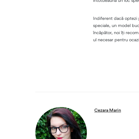
întotdeauna un loc speci
Indiferent dacă optezi
speciale, un model buch
încăpător, noi îți rec
ul necesar pentru ocaziil
Cezara Marin