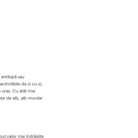
 antilopă sau
tivitățile de zi cu zi,
 oraș. Cu atât mai
nțe de alb, alb murdar
opul celor mai îndrăgite