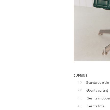
CUPRINS
Geanta de piele
1.0
Geanta cu lanț
2.0
Geanta shoppe
3.0
Geanta tote
4.0