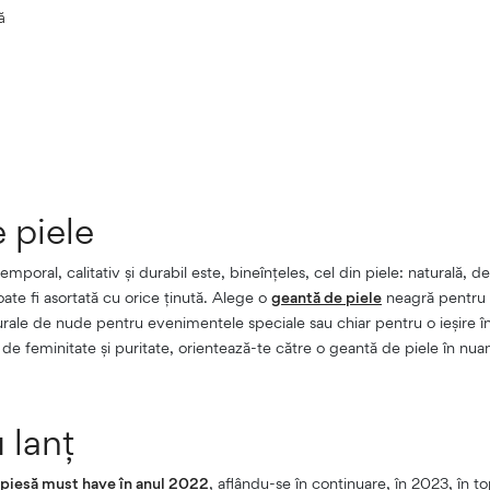
ă
 piele
oral, calitativ și durabil este, bineînțeles, cel din piele: naturală, de
te fi asortată cu orice ținută. Alege o
geantă de piele
neagră pentru ac
rale de nude pentru evenimentele speciale sau chiar pentru o ieșire în
 de feminitate și puritate, orientează-te către o geantă de piele în nua
 lanț
piesă must have în anul 2022
, aflându-se în continuare, în 2023, în t