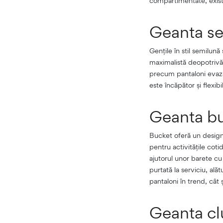
compartimentate, existâ
Geanta s
Gențile în stil semilun
maximalistă deopotrivă
precum pantaloni evazaț
este încăpător și flexi
Geanta b
Bucket oferă un design 
pentru activitățile coti
ajutorul unor barete cu
purtată la serviciu, ală
pantaloni în trend, cât și
Geanta cl