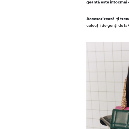
geantă este întocmai c
Accesorizează-ți trendy
colecții de genți de l