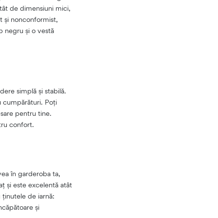
 atât de dimensiuni mici,
t și nonconformist,
op negru și o vestă
ere simplă și stabilă.
u cumpărături. Poți
esare pentru tine.
tru confort.
vea în garderoba ta,
ț și este excelentă atât
 ținutele de iarnă:
încăpătoare și