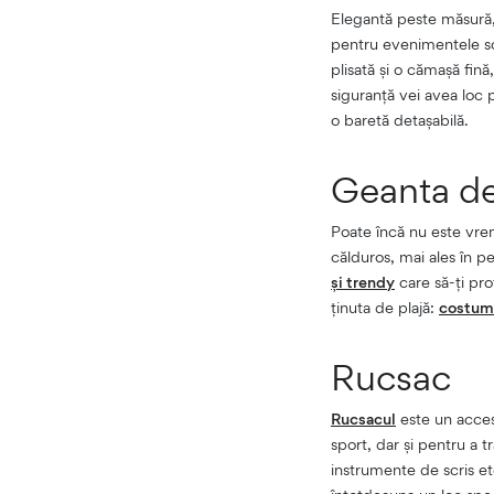
Elegantă peste măsură,
pentru evenimentele sol
plisată și o cămașă fin
siguranță vei avea loc
o baretă detașabilă.
Geanta de
Poate încă nu este vremea
călduros, mai ales în pe
și trendy
care să-ți pro
ținuta de plajă:
costumu
Rucsac
Rucsacul
este un acceso
sport, dar și pentru a 
instrumente de scris etc