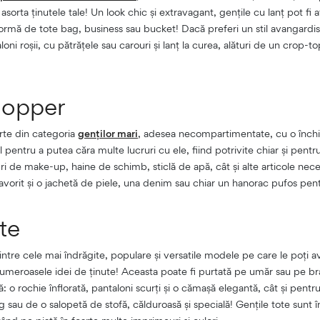
 asorta ținutele tale! Un look chic și extravagant, gențile cu lanț pot fi
formă de tote bag, business sau bucket! Dacă preferi un stil avangardis
oni roșii, cu pătrățele sau carouri și lanț la curea, alături de un crop-t
hopper
rte din categoria
genților mari
, adesea necompartimentate, cu o închid
pentru a putea căra multe lucruri cu ele, fiind potrivite chiar și pentr
uri de make-up, haine de schimb, sticlă de apă, cât și alte articole nec
favorit și o jachetă de piele, una denim sau chiar un hanorac pufos pen
te
ntre cele mai îndrăgite, populare și versatile modele pe care le poți a
meroasele idei de ținute! Aceasta poate fi purtată pe umăr sau pe bra
: o rochie înflorată, pantaloni scurți și o cămașă elegantă, cât și pentru
g sau de o salopetă de stofă, călduroasă și specială! Gențile tote sunt 