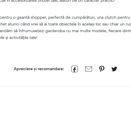
al în accesorizarea ținutei tale, alături de un caracter practic!
 pentru o geantă shopper, perfectă de cumpărături, una clutch pentr
et atunci când vrei să ai toate obiectele în același loc sau chiar un ruc
omandăm să înfrumusețezi garderoba cu mai multe modele, fiecare dintre
e și activitățile tale!
Apreciere și recomandare: