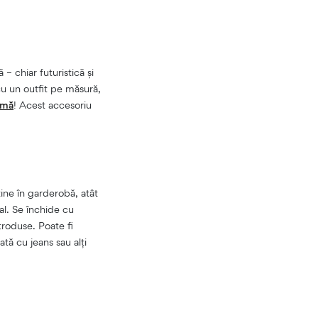
– chiar futuristică și
u un outfit pe măsură,
rmă
! Acest accesoriu
ine în garderobă, atât
al. Se închide cu
troduse. Poate fi
ată cu jeans sau alți