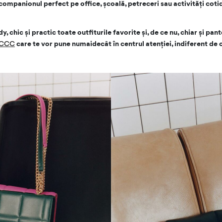
ompanionul perfect pe office, școală, petreceri sau activități coti
, chic și practic toate outfiturile favorite și, de ce nu, chiar și pant
a CCC
care te vor pune numaidecât în centrul atenției, indiferent de