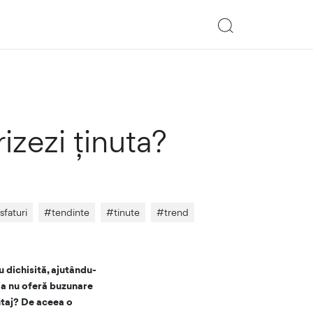
zezi ținuta?
sfaturi
#
tendinte
#
tinute
#
trend
 dichisită, ajutându-
hia nu oferă buzunare
ntaj? De aceea o