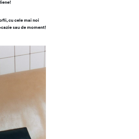
diene!
ofii, cu cele mai noi
 ocazie sau de moment!