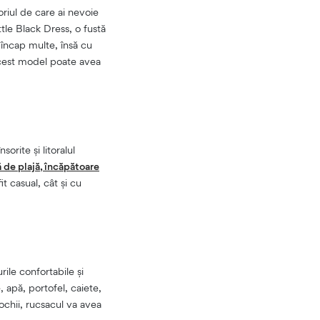
riul de care ai nevoie
tle Black Dress, o fustă
 încap multe, însă cu
acest model poate avea
sorite și litoralul
 de plajă, încăpătoare
t casual, cât și cu
ile confortabile și
 apă, portofel, caiete,
rochii, rucsacul va avea