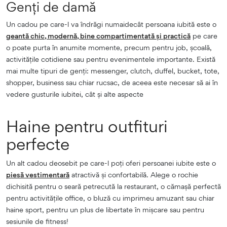
Genți de damă
Un cadou pe care-l va îndrăgi numaidecât persoana iubită este o
geantă chic, modernă, bine compartimentată și practică
pe care
o poate purta în anumite momente, precum pentru job, școală,
activitățile cotidiene sau pentru evenimentele importante. Există
mai multe tipuri de genți: messenger, clutch, duffel, bucket, tote,
shopper, business sau chiar rucsac, de aceea este necesar să ai în
vedere gusturile iubitei, cât și alte aspecte
Haine pentru outfituri
perfecte
Un alt cadou deosebit pe care-l poți oferi persoanei iubite este o
piesă vestimentară
atractivă și confortabilă. Alege o rochie
dichisită pentru o seară petrecută la restaurant, o cămașă perfectă
pentru activitățile office, o bluză cu imprimeu amuzant sau chiar
haine sport, pentru un plus de libertate în mișcare sau pentru
sesiunile de fitness!