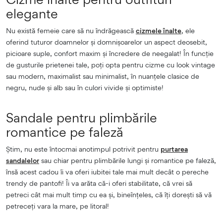
elegante
Nu există femeie care să nu îndrăgească
cizmele înalte
, ele
oferind tuturor doamnelor și domnișoarelor un aspect deosebit,
picioare suple, confort maxim și încredere de neegalat! În funcție
de gusturile prietenei tale, poți opta pentru cizme cu look vintage
sau modern, maximalist sau minimalist, în nuanțele clasice de
negru, nude și alb sau în culori vivide și optimiste!
Sandale pentru plimbările
romantice pe faleză
Știm, nu este întocmai anotimpul potrivit pentru
purtarea
sandalelor
sau chiar pentru plimbările lungi și romantice pe faleză,
însă acest cadou îi va oferi iubitei tale mai mult decât o pereche
trendy de pantofi! Îi va arăta că-i oferi stabilitate, că vrei să
petreci cât mai mult timp cu ea și, bineînțeles, că îți dorești să vă
petreceți vara la mare, pe litoral!