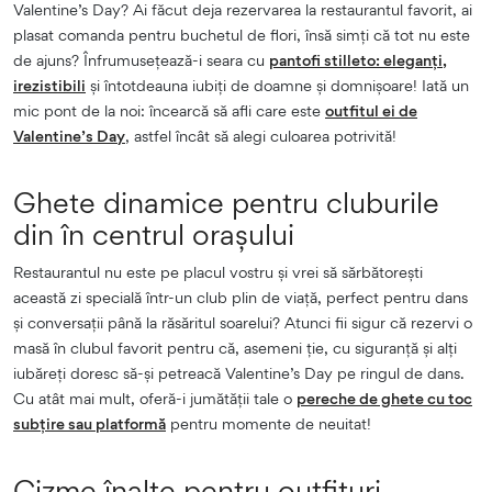
Valentine’s Day? Ai făcut deja rezervarea la restaurantul favorit, ai
plasat comanda pentru buchetul de flori, însă simți că tot nu este
de ajuns? Înfrumusețează-i seara cu
pantofi stilleto: eleganți,
irezistibili
și întotdeauna iubiți de doamne și domnișoare! Iată un
mic pont de la noi: încearcă să afli care este
outfitul ei de
Valentine’s Day
, astfel încât să alegi culoarea potrivită!
Ghete dinamice pentru cluburile
din în centrul orașului
Restaurantul nu este pe placul vostru și vrei să sărbătorești
această zi specială într-un club plin de viață, perfect pentru dans
și conversații până la răsăritul soarelui? Atunci fii sigur că rezervi o
masă în clubul favorit pentru că, asemeni ție, cu siguranță și alți
iubăreți doresc să-și petreacă Valentine’s Day pe ringul de dans.
Cu atât mai mult, oferă-i jumătății tale o
pereche de ghete cu toc
subțire sau platformă
pentru momente de neuitat!
Cizme înalte pentru outfituri