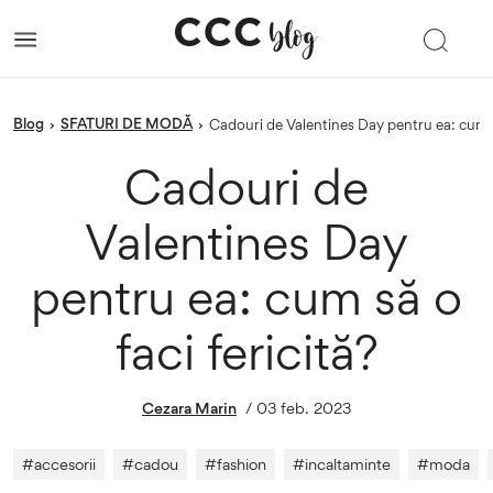
blog
SFATURI DE MODĂ
›
›
Cadouri de Valentines Day pentru ea: cum să
Cadouri de
Valentines Day
pentru ea: cum să o
faci fericită?
Cezara Marin
/
03 feb. 2023
#
accesorii
#
cadou
#
fashion
#
incaltaminte
#
moda