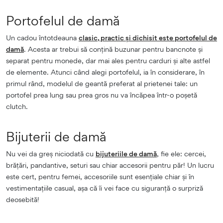
Portofelul de damă
Un cadou întotdeauna
clasic, practic și dichisit este portofelul de
damă
. Acesta ar trebui să conțină buzunar pentru bancnote și
separat pentru monede, dar mai ales pentru carduri și alte astfel
de elemente. Atunci când alegi portofelul, ia în considerare, în
primul rând, modelul de geantă preferat al prietenei tale: un
portofel prea lung sau prea gros nu va încăpea într-o poșetă
clutch.
Bijuterii de damă
Nu vei da greș niciodată cu
bijuteriile de damă
, fie ele: cercei,
brățări, pandantive, seturi sau chiar accesorii pentru păr! Un lucru
este cert, pentru femei, accesoriile sunt esențiale chiar și în
vestimentațiile casual, așa că îi vei face cu siguranță o surpriză
deosebită!