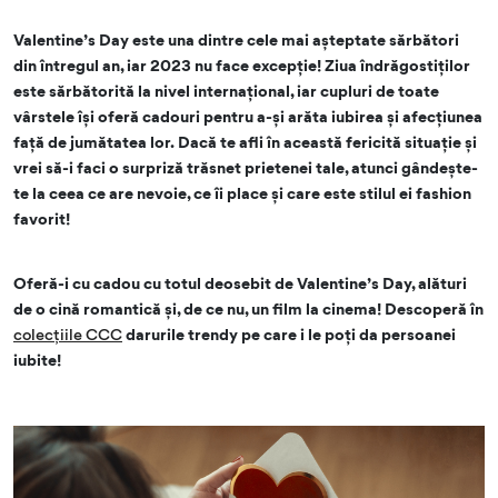
Valentine’s Day este una dintre cele mai așteptate sărbători
din întregul an, iar 2023 nu face excepție! Ziua îndrăgostiților
este sărbătorită la nivel internațional, iar cupluri de toate
vârstele își oferă cadouri pentru a-și arăta iubirea și afecțiunea
față de jumătatea lor. Dacă te afli în această fericită situație și
vrei să-i faci o surpriză trăsnet prietenei tale, atunci gândește-
te la ceea ce are nevoie, ce îi place și care este stilul ei fashion
favorit!
Oferă-i cu cadou cu totul deosebit de Valentine’s Day, alături
de o cină romantică și, de ce nu, un film la cinema! Descoperă în
colecțiile CCC
darurile trendy pe care i le poți da persoanei
iubite!