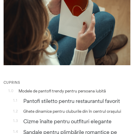
CUPRINS
Modele de pantofi trendy pentru persoana iubită
1.0
Pantofi stiletto pentru restaurantul favorit
1.1
Ghete dinamice pentru cluburile din în centrul orașului
1.2
Cizme înalte pentru outfituri elegante
1.3
Sandale pentru plimbările romantice pe
1.4