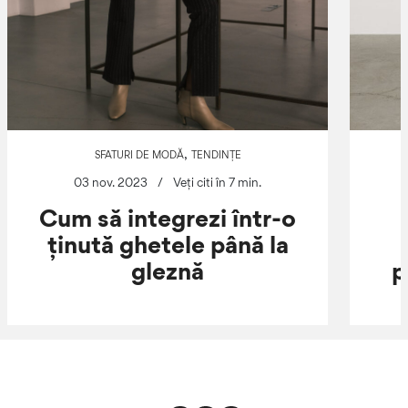
,
SFATURI DE MODĂ
TENDINȚE
03 nov. 2023
/
Veți citi în 7 min.
Cum să integrezi într-o
ținută ghetele până la
gleznă
p