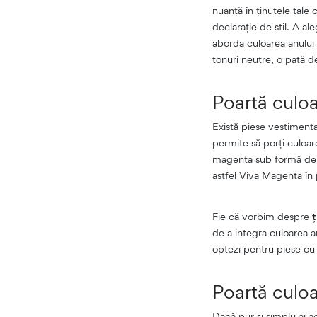
nuanță în ținutele tale 
declarație de stil. A a
aborda culoarea anului 
tonuri neutre, o pată d
Poartă culoa
Există piese vestimenta
permite să porți culoare
magenta sub formă de 
astfel Viva Magenta în 
Fie că vorbim despre
ț
de a integra culoarea an
optezi pentru piese cu
Poartă culo
Dacă pur și simplu ai a