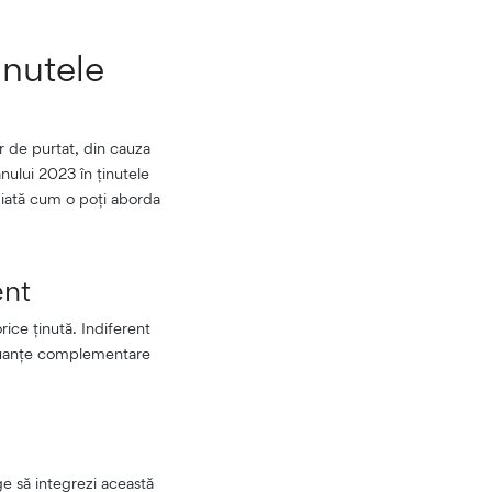
inutele
r de purtat, din cauza
nului 2023 în ținutele
ă iată cum o poți aborda
ent
ice ținută. Indiferent
 nuanțe complementare
ge să integrezi această