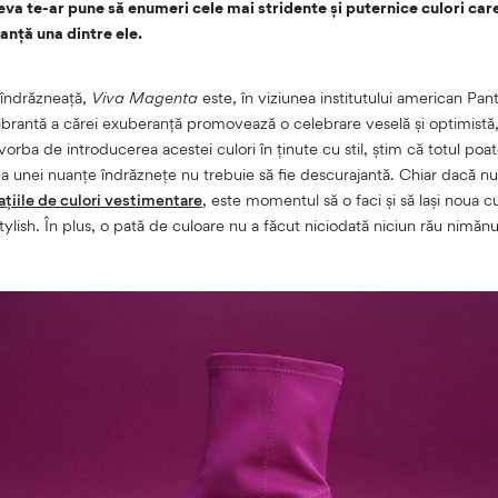
va te-ar pune să enumeri cele mai stridente și puternice culori care î
anță una dintre ele.
 îndrăzneață,
Viva Magenta
este, în viziunea institutului american Pant
vibrantă a cărei exuberanță promovează o celebrare veselă și optimistă,
orba de introducerea acestei culori în ținute cu stil, știm că totul poa
a unei nuanțe îndrăznețe nu trebuie să fie descurajantă. Chiar dacă nu 
țiile de culori vestimentare
, este momentul să o faci și să lași noua c
stylish. În plus, o pată de culoare nu a făcut niciodată niciun rău nimănu