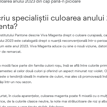
uloarea anului 2023 din cap până-n picioare
iu specialiștii culoarea anului
enta?
institutului Pantone descrie Viva Magenta drept o culoare curajoasă, ca
lui 2023 este catalogată drept o nuanță neconvențională într-o perioa
um este anul 2023. Viva Magenta aduce cu sine o nouă viziune, datorit
or de remarcat.
modă face parte din familia culorii roșu, însă se află între culorile pri
n amestec al celor două culori și oferind un aspect minunat roz-violet. O
ste o tendință ideală în materie de culori, mai ales că promovează în
și într-un nou sezon.
urtat, în ciuda aparențelor, culoarea magenta poate fi mixată cu o mulț
ice, de la culorile clasice neutre, la note mai strălucitoare de roz și alb
 de creare a unor ținute stylish, fabuloase.