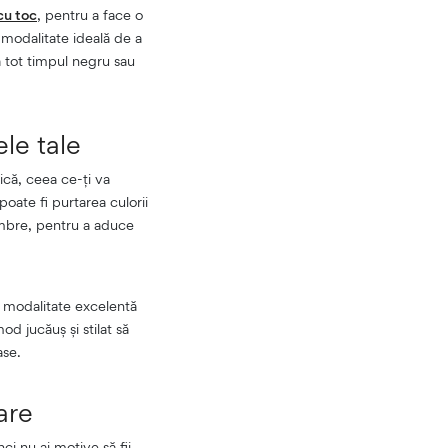
cu toc
, pentru a face o
 modalitate ideală de a
ă tot timpul negru sau
le tale
ică, ceea ce-ți va
poate fi purtarea culorii
mbre, pentru a aduce
o modalitate excelentă
od jucăuș și stilat să
ase.
oare
i nu ai motive să fii