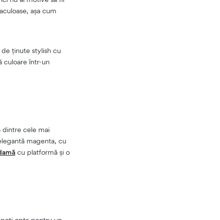
taculoase, așa cum
de ținute stylish cu
 culoare într-un
 dintre cele mai
 elegantă magenta, cu
 damă
cu platformă și o
ă poți opta pentru un