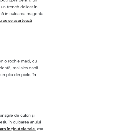
 un trench delicat în
rmă în culoarea magenta
u ce se asortează
zon o rochie maxi, cu
elentă, mai ales dacă
un plic din piele, în
națiile de culori și
esiu în culoarea anului
ro în ținutele tale
, așa