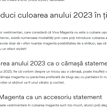
duci culoarea anului 2023 în ț
cilor vestimentari, care consideră că Viva Magenta nu este o culoare ușo
ernic, există numeroase modalități prin care poți introduce culoarea a
nevoie doar să-i oferi nuanței magenta posibilitatea de a străluci, așa c
ru un efect stylish!
area anului 2023 ca o cămașă statem
ui 2023, fie că vorbim despre un tricou sau o cămașă, poate însufleți or
 cămașa magenta cu perechea preferată de blugi sau cu pantaloni în
vibe-ul obținut va fi unul văratic și cochet.
 Magenta ca un accesoriu statement
esele vestimentare în culoarea magenta sunt
too much
, atunci poți ale