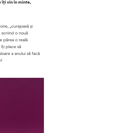
ți vin în minte,
one, „curajoasă și
 scriind o nouă
te părea o reală
îți place să
uloare a anului să facă
i!