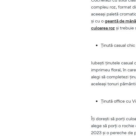
compleu roz, format din
aceeași paletă cromati
și cu o
geantă de mână
culoarea roz
și trebuie 
Ținută casual chi
Iubești ținutele casual
imprimeu floral, în car
alegi să completezi ți
aceleași tonuri pământii
Ținută office cu 
Îți dorești să porți cul
alege să porți o rochie
2023 și o pereche de pa