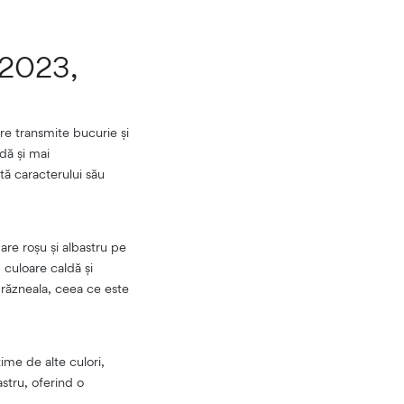
 2023,
re transmite bucurie și
dă și mai
ă caracterului său
mare roșu și albastru pe
 culoare caldă și
drăzneala, ceea ce este
ime de alte culori,
astru, oferind o