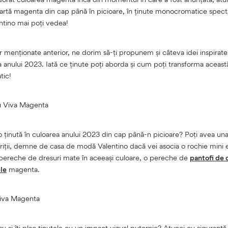
 Poartă magenta din cap până în picioare, în ținute monocromatice spec
entino mai poți vedea!
menționate anterior, ne dorim să-ți propunem și câteva idei inspirate 
anului 2023. Iată ce ținute poți aborda și cum poți transforma această
tic!
u Viva Magenta
o ținută în culoarea anului 2023 din cap până-n picioare? Poți avea una
pariții, demne de casa de modă Valentino dacă vei asocia o rochie mini
o pereche de dresuri mate în aceeași culoare, o pereche de
pantofi de
ele
magenta.
Viva Magenta
ssy și îți plac ținutele cu un impact vizual puternic? Atunci cu siguranț