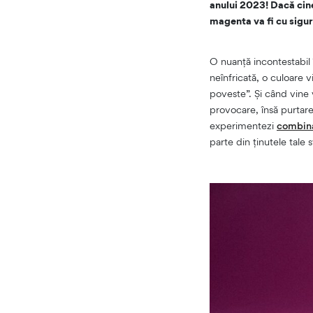
anului 2023! Dacă cine
magenta va fi cu sigur
O nuanță incontestabil
neînfricată, o culoare 
poveste”. Și când vine v
provocare, însă purtare
experimentezi
combina
parte din ținutele tale 