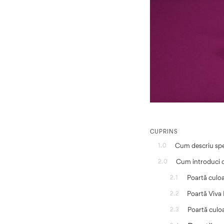
CUPRINS
Cum descriu spe
1.0
Cum introduci c
2.0
Poartă culo
2.1
Poartă Viva
2.2
Poartă culoa
2.3