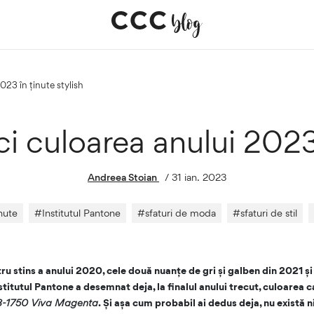
023 în ținute stylish
 culoarea anului 2023 
Andreea Stoian
/
31 ian. 2023
inute
#
Institutul Pantone
#
sfaturi de moda
#
sfaturi de stil
u stins a anului 2020, cele două nuanțe de gri și galben din 2021 ș
nstitutul Pantone a desemnat deja, la finalul anului trecut, culoarea
8-1750 Viva Magenta
. Și așa cum probabil ai dedus deja, nu există n