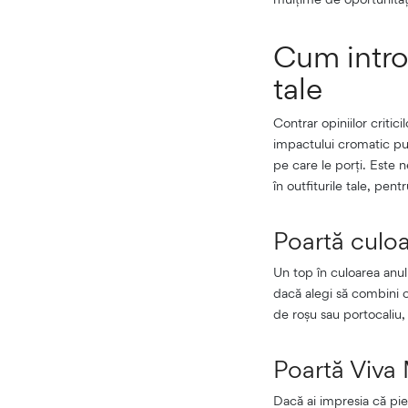
Cum intro
tale
Contrar opiniilor criti
impactului cromatic put
pe care le porți. Este 
în outfiturile tale, pent
Poartă culo
Un top în culoarea anul
dacă alegi să combini
de roșu sau portocaliu, 
Poartă Viva
Dacă ai impresia că pi