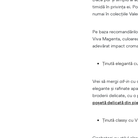
timidă în privința ei.
numai în colecțiile Val
Pe baza recomandărilor 
Viva Magenta, culoarea 
adevărat impact croma
Ținută elegantă c
Vrei să mergi
all-in
cu 
elegante și rafinate a
broderii delicate, cu 
poșetă delicată din pi
Ținută classy cu 
Cochetezi cu stilul cla