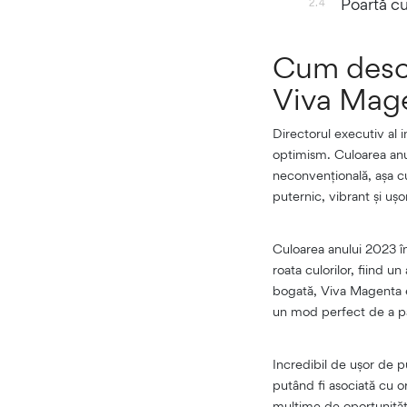
Poartă c
2.4
Cum descr
Viva Mag
Directorul executiv al 
optimism. Culoarea anu
neconvențională, așa c
puternic, vibrant și uș
Culoarea anului 2023 în 
roata culorilor, fiind u
bogată, Viva Magenta e
un mod perfect de a pă
Incredibil de ușor de p
putând fi asociată cu or
mulțime de oportunități