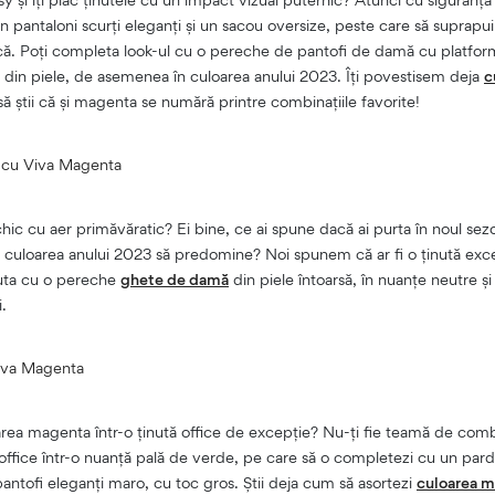
 pantaloni scurți eleganți și un sacou oversize, peste care să suprapui
că. Poți completa look-ul cu o pereche de pantofi de damă cu platfo
din piele, de asemenea în culoarea anului 2023. Îți povestisem deja
c
să știi că și magenta se numără printre combinațiile favorite!
c cu Viva Magenta
 chic cu aer primăvăratic? Ei bine, ce ai spune dacă ai purta în noul se
e culoarea anului 2023 să predomine? Noi spunem că ar fi o ținută exc
nuta cu o pereche
ghete de damă
din piele întoarsă, în nuanțe neutre și 
.
Viva Magenta
oarea magenta într-o ținută office de excepție? Nu-ți fie teamă de combi
 office într-o nuanță pală de verde, pe care să o completezi cu un pard
ntofi eleganți maro, cu toc gros. Știi deja cum să asortezi
culoarea ma