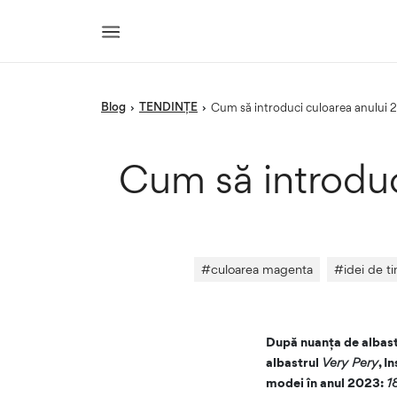
blog
TENDINȚE
›
›
Cum să introduci culoarea anului 2
Cum să introduci
#
culoarea magenta
#
idei de t
După nuanța de albastr
albastrul
Very Pery
, I
modei în anul 2023:
1