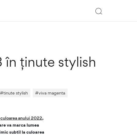
în ținute stylish
#
tinute stylish
#
viva magenta
i
culoarea anului 2022
,
 care va marca lumea
imic subtil la culoarea