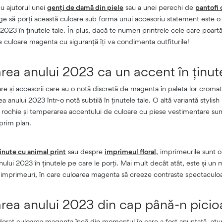
cu ajutorul unei
genți de damă din piele
sau a unei perechi de
pantofi 
lege să porți această culoare sub forma unui accesoriu statement este o
2023 în ținutele tale. În plus, dacă te numeri printrele cele care poart
e culoare magenta cu siguranță îți va condimenta outfiturile!
rea anului 2023 ca un accent în ținute
re și accesorii care au o notă discretă de magenta în paleta lor cromat
a anului 2023 într-o notă subtilă în ținutele tale. O altă variantă stylish 
rochie și temperarea accentului de culoare cu piese vestimentare su
prim plan.
inute cu animal print
sau despre
imprimeul floral
, imprimeurile sunt 
ului 2023 în ținutele pe care le porți. Mai mult decât atât, este și un m
 imprimeuri, în care culoarea magenta să creeze contraste spectaculo
area anului 2023 din cap până-n pici
dorat culoarea magenta încă din momentul în care a fost anunțată, atunc