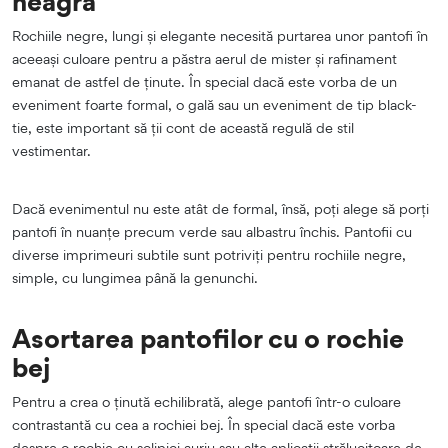
neagră
Rochiile negre, lungi și elegante necesită purtarea unor pantofi în
aceeași culoare pentru a păstra aerul de mister și rafinament
emanat de astfel de ținute. În special dacă este vorba de un
eveniment foarte formal, o gală sau un eveniment de tip black-
tie, este important să ții cont de această regulă de stil
vestimentar.
Dacă evenimentul nu este atât de formal, însă, poți alege să porți
pantofi în nuanțe precum verde sau albastru închis. Pantofii cu
diverse imprimeuri subtile sunt potriviți pentru rochiile negre,
simple, cu lungimea până la genunchi.
Asortarea pantofilor cu o rochie
bej
Pentru a crea o ținută echilibrată, alege pantofi într-o culoare
contrastantă cu cea a rochiei bej. În special dacă este vorba
despre o rochie cu sclipici auriu sau alte aplicații strălucitoare de