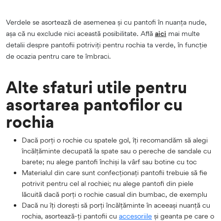
Verdele se asortează de asemenea și cu pantofi în nuanța nude,
așa că nu exclude nici această posibilitate. Află
aici
mai multe
detalii despre pantofii potriviți pentru rochia ta verde, în funcție
de ocazia pentru care te îmbraci.
Alte sfaturi utile pentru
asortarea pantofilor cu
rochia
Dacă porți o rochie cu spatele gol, îți recomandăm să alegi
încălțăminte decupată la spate sau o pereche de sandale cu
barete; nu alege pantofi închiși la vârf sau botine cu toc
Materialul din care sunt confecționați pantofii trebuie să fie
potrivit pentru cel al rochiei; nu alege pantofi din piele
lăcuită dacă porți o rochie casual din bumbac, de exemplu
Dacă nu îți dorești să porți încălțăminte în aceeași nuanță cu
rochia, asortează-ți pantofii cu
accesoriile
și geanta pe care o