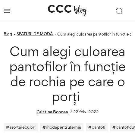
blog
SFATURI DE MODĂ
›
›
Cum alegi culoarea pantofilor în funcție de
Cum alegi culoarea
pantofilor în funcție
de rochia pe care o
porți
Cristina Boncea
/
22 feb. 2022
#
asortareculori
#
modapentrufemei
#
pantofi
#
pantoficu