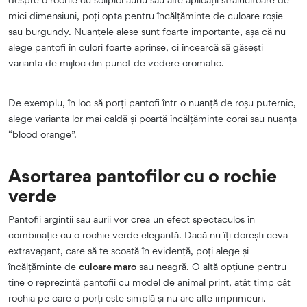
mici dimensiuni, poți opta pentru încălțăminte de culoare roșie
sau burgundy. Nuanțele alese sunt foarte importante, așa că nu
alege pantofi în culori foarte aprinse, ci încearcă să găsești
varianta de mijloc din punct de vedere cromatic.
De exemplu, în loc să porți pantofi într-o nuanță de roșu puternic,
alege varianta lor mai caldă și poartă încălțăminte corai sau nuanța
“blood orange”.
Asortarea pantofilor cu o rochie
verde
Pantofii argintii sau aurii vor crea un efect spectaculos în
combinație cu o rochie verde elegantă. Dacă nu îți dorești ceva
extravagant, care să te scoată în evidență, poți alege și
încălțăminte de
culoare maro
sau neagră. O altă opțiune pentru
tine o reprezintă pantofii cu model de animal print, atât timp cât
rochia pe care o porți este simplă și nu are alte imprimeuri.