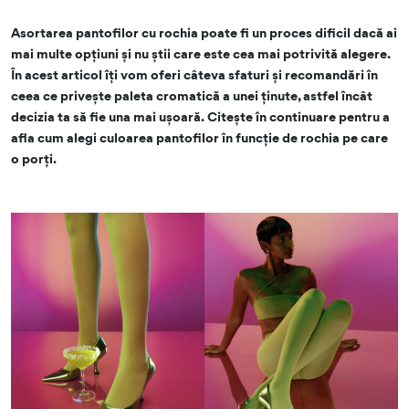
Asortarea pantofilor cu rochia poate fi un proces dificil dacă ai
mai multe opțiuni și nu știi care este cea mai potrivită alegere.
În acest articol îți vom oferi câteva sfaturi și recomandări în
ceea ce privește paleta cromatică a unei ținute, astfel încât
decizia ta să fie una mai ușoară. Citește în continuare pentru a
afla cum alegi culoarea pantofilor în funcție de rochia pe care
o porți.