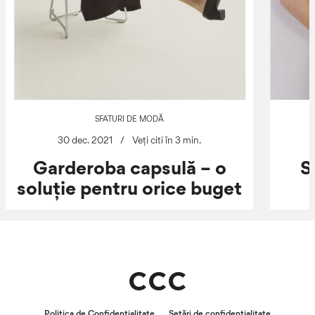
SFATURI DE MODĂ
30 dec. 2021
/
Veți citi în 3 min.
Garderoba capsulă – o
S
soluție pentru orice buget
Politica de Confidențialitate
Setări de confidențialitate