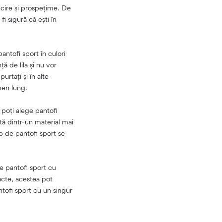
lucire și prospețime. De
 fi sigură că ești în
antofi sport în culori
ă de lila și nu vor
rtați și în alte
rmen lung.
 poți alege pantofi
ată dintr-un material mai
ip de pantofi sport se
e pantofi sport cu
acte, acestea pot
ntofi sport cu un singur