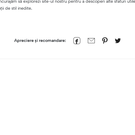
ncurajăm să explorezi site-ul nostru pentru a descoperi alte sfaturi util
ii de stil inedite.
Apreciere și recomandare: