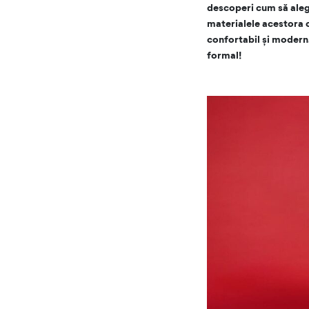
descoperi cum să aleg
materialele acestora cu
confortabil și modern,
formal!