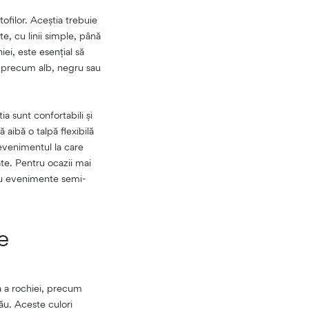
tofilor. Aceștia trebuie
e, cu linii simple, până
iei, este esențial să
, precum alb, negru sau
a sunt confortabili și
 aibă o talpă flexibilă
evenimentul la care
ate. Pentru ocazii mai
tru evenimente semi-
e
a a rochiei, precum
ău. Aceste culori