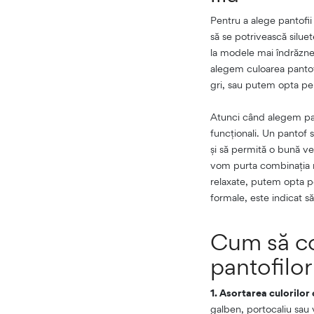
Pentru a alege pantofii 
să se potrivească siluete
la modele mai îndrăznețe
alegem culoarea pantof
gri, sau putem opta pe
Atunci când alegem pant
funcționali. Un pantof s
și să permită o bună ve
vom purta combinația ro
relaxate, putem opta pe
formale, este indicat s
Cum să co
pantofilor
1. Asortarea culorilo
galben, portocaliu sau 