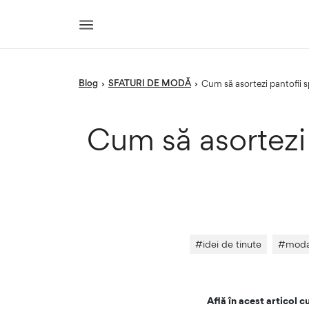
blog
SFATURI DE MODĂ
›
›
Cum să asortezi pantofii 
Cum să asortezi 
#
idei de tinute
#
moda
Află în acest articol c