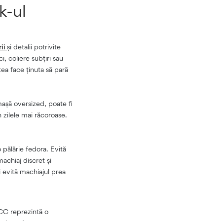
k-ul
rii
și detalii potrivite
, coliere subțiri sau
tea face ținuta să pară
așă oversized, poate fi
 zilele mai răcoroase.
 pălărie fedora. Evită
machiaj discret și
i evită machiajul prea
 CCC reprezintă o