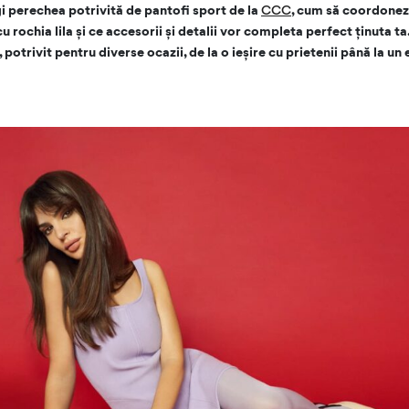
i perechea potrivită de pantofi sport de la
CCC
, cum să coordonezi
 rochia lila și ce accesorii și detalii vor completa perfect ținuta ta. 
 potrivit pentru diverse ocazii, de la o ieșire cu prietenii până la u