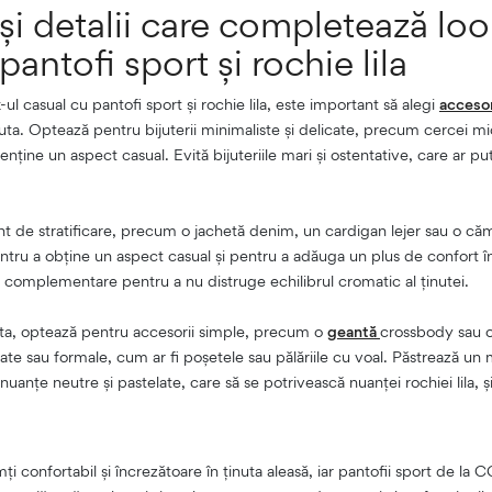
și detalii care completează loo
pantofi sport și rochie lila
l casual cu pantofi sport și rochie lila, este important să alegi
acceso
ta. Optează pentru bijuterii minimaliste și delicate, precum cercei mici
enține un aspect casual. Evită bijuteriile mari și ostentative, care ar pu
 de stratificare, precum o jachetă denim, un cardigan lejer sau o căm
tru a obține un aspect casual și pentru a adăuga un plus de confort în
 complementare pentru a nu distruge echilibrul cromatic al ținutei.
ta, optează pentru accesorii simple, precum o
geantă
crossbody sau o
cate sau formale, cum ar fi poșetele sau pălăriile cu voal. Păstrează un 
uanțe neutre și pastelate, care să se potrivească nuanței rochiei lila, ș
ți confortabil și încrezătoare în ținuta aleasă, iar pantofii sport de la