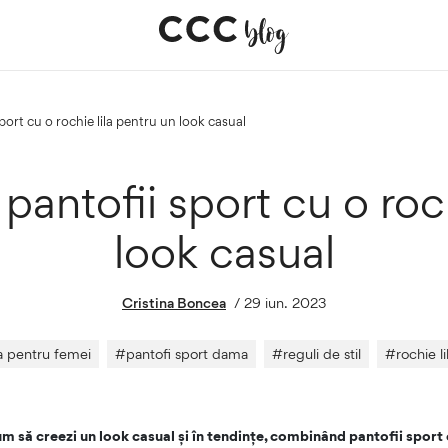
sport cu o rochie lila pentru un look casual
pantofii sport cu o roch
look casual
Cristina Boncea
/
29 iun. 2023
 pentru femei
#
pantofi sport dama
#
reguli de stil
#
rochie li
um să creezi un look casual și în tendințe, combinând pantofii sport c