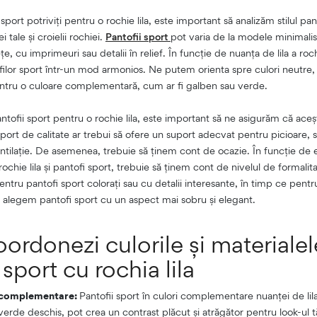
sport potriviți pentru o rochie lila, este important să analizăm stilul pan
i tale și croielii rochiei.
Pantofii sport
pot varia de la modele minimalist
, cu imprimeuri sau detalii în relief. În funcție de nuanța de lila a roch
ilor sport într-un mod armonios. Ne putem orienta spre culori neutre
ntru o culoare complementară, cum ar fi galben sau verde.
ofii sport pentru o rochie lila, este important să ne asigurăm că acești
port de calitate ar trebui să ofere un suport adecvat pentru picioare, să
ntilație. De asemenea, trebuie să ținem cont de ocazie. În funcție de 
chie lila și pantofi sport, trebuie să ținem cont de nivelul de formalit
ntru pantofi sport colorați sau cu detalii interesante, în timp ce pen
ă alegem pantofi sport cu un aspect mai sobru și elegant.
ordonezi culorile și materialel
 sport cu rochia lila
r complementare:
Pantofii sport în culori complementare nuanței de lil
verde deschis, pot crea un contrast plăcut și atrăgător pentru look-ul t