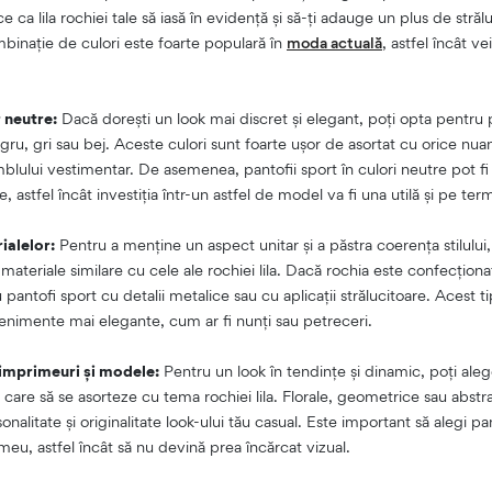
ca lila rochiei tale să iasă în evidență și să-ți adauge un plus de stră
inație de culori este foarte populară în
moda actuală
, astfel încât vei
r neutre:
Dacă dorești un look mai discret și elegant, poți opta pentru p
ru, gri sau bej. Aceste culori sunt foarte ușor de asortat cu orice nuanț
lului vestimentar. De asemenea, pantofii sport în culori neutre pot fi pu
 astfel încât investiția într-un astfel de model va fi una utilă și pe te
ialelor:
Pentru a menține un aspect unitar și a păstra coerența stilului,
materiale similare cu cele ale rochiei lila. Dacă rochia este confecțion
pantofi sport cu detalii metalice sau cu aplicații strălucitoare. Acest t
venimente mai elegante, cum ar fi nunți sau petreceri.
imprimeuri și modele:
Pentru un look în tendințe și dinamic, poți aleg
are să se asorteze cu tema rochiei lila. Florale, geometrice sau abstr
alitate și originalitate look-ului tău casual. Este important să alegi pa
eu, astfel încât să nu devină prea încărcat vizual.