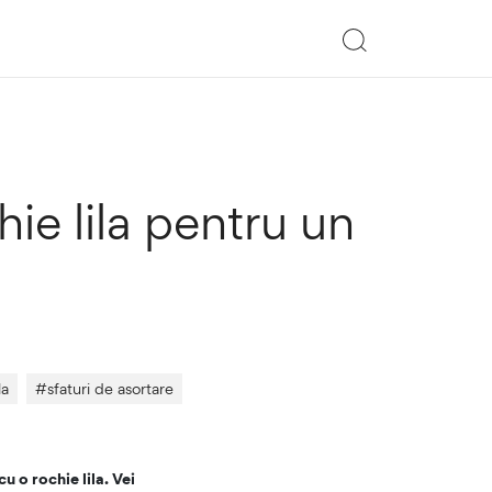
ie lila pentru un
la
#
sfaturi de asortare
u o rochie lila. Vei