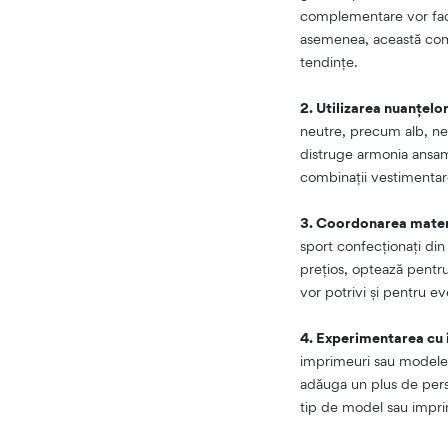
complementare vor face 
asemenea, această comb
tendințe.
2. Utilizarea nuanțelo
neutre, precum alb, neg
distruge armonia ansamb
combinații vestimentare,
3. Coordonarea mater
sport confecționați din 
prețios, optează pentru 
vor potrivi și pentru e
4. Experimentarea cu 
imprimeuri sau modele c
adăuga un plus de person
tip de model sau imprim