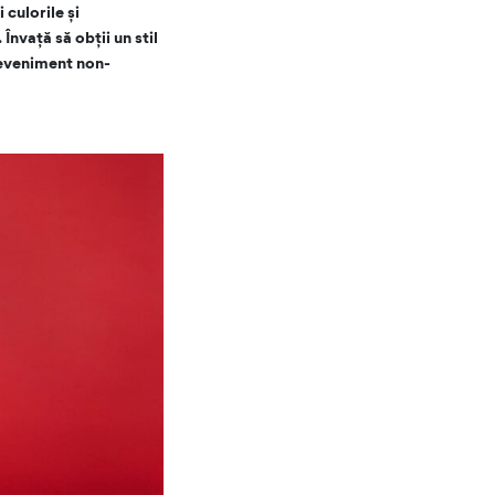
 culorile și
Învață să obții un stil
n eveniment non-