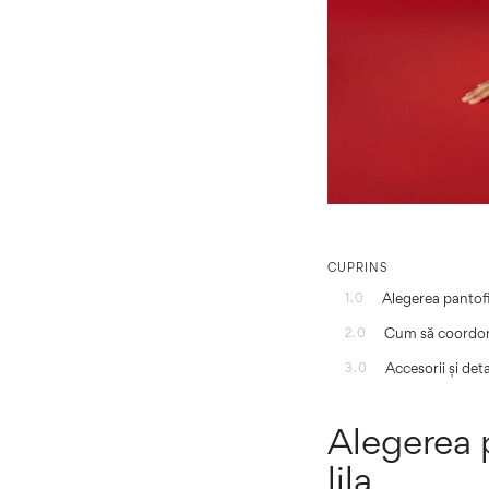
CUPRINS
Alegerea pantofil
1.0
Cum să coordonez
2.0
Accesorii și det
3.0
Alegerea p
lila