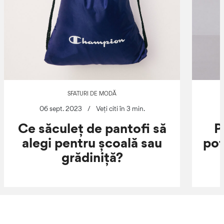
SFATURI DE MODĂ
06 sept. 2023
/
Veți citi în 3 min.
Ce săculeț de pantofi să
P
alegi pentru școală sau
pot
grădiniță?