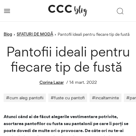
blog
SFATURI DE MODĂ
›
›
Pantofii ideali pentru fiecare tip de fustă
Pantofii ideali pentru
fiecare tip de fustă
Corina Lazar
/
14 mart. 2022
#
cum aleg pantofii
#
fuste cu pantofi
#
incaltaminte
#
pan
Atunci când ai de făcut alegerile vestimentare potrivite,
asortarea pantofilor cu fusta sau pantalonii pe care îi porți se
poate dovedi de multe ori o provocare. De câte ori nu te-ai