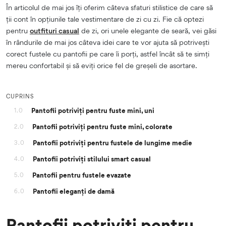
În articolul de mai jos îți oferim câteva sfaturi stilistice de care să
ții cont în opțiunile tale vestimentare de zi cu zi. Fie că optezi
pentru
outfituri casual
de zi, ori unele elegante de seară, vei găsi
în rândurile de mai jos câteva idei care te vor ajuta să potrivești
corect fustele cu pantofii pe care îi porți, astfel încât să te simți
mereu confortabil și să eviți orice fel de greșeli de asortare.
CUPRINS
Pantofii potriviți pentru fuste mini, uni
1.0
Pantofii potriviți pentru fuste mini, colorate
2.0
Pantofii potriviți pentru fustele de lungime medie
3.0
Pantofii potriviți stilului smart casual
4.0
Pantofii pentru fustele evazate
5.0
Pantofii eleganți de damă
6.0
Pantofii potriviți pentru