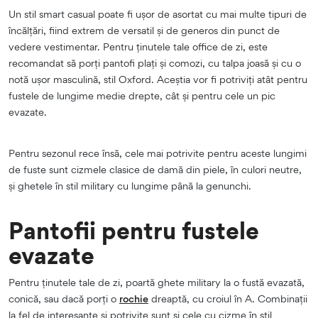
Un stil smart casual poate fi ușor de asortat cu mai multe tipuri de
încălțări, fiind extrem de versatil și de generos din punct de
vedere vestimentar. Pentru ținutele tale office de zi, este
recomandat să porți pantofi plați și comozi, cu talpa joasă și cu o
notă ușor masculină, stil Oxford. Aceștia vor fi potriviți atât pentru
fustele de lungime medie drepte, cât și pentru cele un pic
evazate.
Pentru sezonul rece însă, cele mai potrivite pentru aceste lungimi
de fuste sunt cizmele clasice de damă din piele, în culori neutre,
și ghetele în stil military cu lungime până la genunchi.
Pantofii pentru fustele
evazate
Pentru ținutele tale de zi, poartă ghete military la o fustă evazată,
conică, sau dacă porți o
rochie
dreaptă, cu croiul în A. Combinații
la fel de interesante și potrivite sunt și cele cu cizme în stil