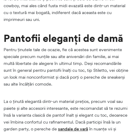
cowboy, mai ales când fusta midi evazată este dintr-un material
cu o textură mai bogată, indiferent dacă aceasta este cu
imprimeuri sau uni.
Pantofii eleganți de damă
Pentru ținutele tale de ocazie, fie că acestea sunt evenimente
speciale precum nunțile sau alte aniversări din familie, ai mai
multă libertate de alegere în ultimul timp. Deși recomandările
sunt în general pentru pantofii înalți cu toc, tip Stiletto, vei obține
un look mai nonconformist și dacă porți o pereche de sneakerși
sau alte încălțări comode.
La o ținută elegantă dintr-un material prețios, precum voal sau
paiete și alte accesorii interesante, este recomandat să te rezumi
însă la varianta clasică de pantof înalt și elegant cu toc, deoarece
vei îmbina confortul cu rafinamentul. Dacă participi însă la un
garden party, o pereche de
sandale de vară
în nuanțe vii și