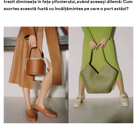
trezit dimineața în fața șifonierului, având aceeași dilemă: Cum
asortez această fustă cu încălțămintea pe care o port astăzi?