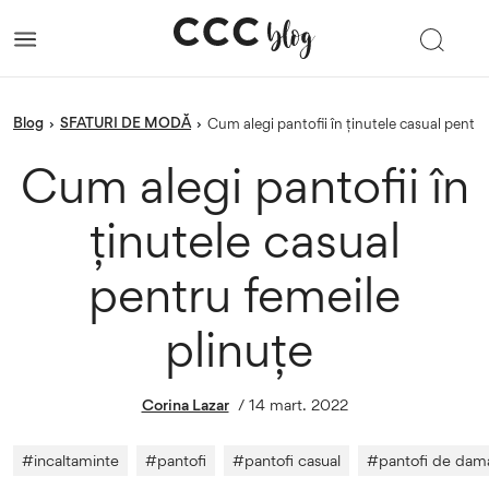
blog
SFATURI DE MODĂ
›
›
Cum alegi pantofii în ținutele casual pentr
Cum alegi pantofii în
ținutele casual
pentru femeile
plinuțe
Corina Lazar
/
14 mart. 2022
#
incaltaminte
#
pantofi
#
pantofi casual
#
pantofi de dam