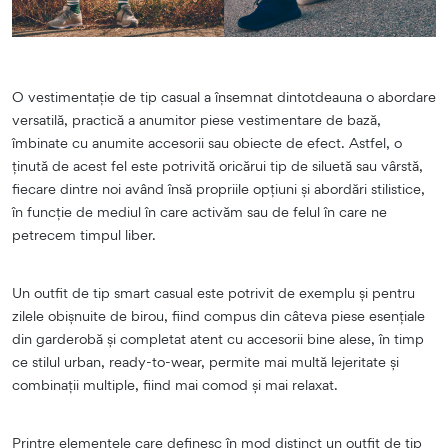
O vestimentație de tip casual a însemnat dintotdeauna o abordare
versatilă, practică a anumitor piese vestimentare de bază,
îmbinate cu anumite accesorii sau obiecte de efect. Astfel, o
ținută de acest fel este potrivită oricărui tip de siluetă sau vârstă,
fiecare dintre noi având însă propriile opțiuni și abordări stilistice,
în funcție de mediul în care activăm sau de felul în care ne
petrecem timpul liber.
Un outfit de tip smart casual este potrivit de exemplu și pentru
zilele obișnuite de birou, fiind compus din câteva piese esențiale
din garderobă și completat atent cu accesorii bine alese, în timp
ce stilul urban, ready-to-wear, permite mai multă lejeritate și
combinații multiple, fiind mai comod și mai relaxat.
Printre elementele care definesc în mod distinct un outfit de tip