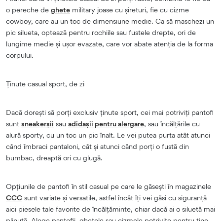
o pereche de
ghete
military joase cu șireturi, fie cu cizme
cowboy, care au un toc de dimensiune medie. Ca să maschezi un
pic silueta, optează pentru rochiile sau fustele drepte, ori de
lungime medie și ușor evazate, care vor abate atenția de la forma
corpului.
Ținute casual sport, de zi
Dacă dorești să porți exclusiv ținute sport, cei mai potriviți pantofi
sunt
sneakerșii
sau
adidașii pentru alergare
, sau încălțările cu
alură sporty, cu un toc un pic înalt. Le vei putea purta atât atunci
când îmbraci pantaloni, cât și atunci când porți o fustă din
bumbac, dreaptă ori cu glugă.
Opțiunile de pantofi în stil casual pe care le găsești în magazinele
CCC
sunt variate și versatile, astfel încât îți vei găsi cu siguranță
aici piesele tale favorite de încălțăminte, chiar dacă ai o siluetă mai
plinuță. Alege pantofii, ghetele sau cizmele potrivite pentru tine,