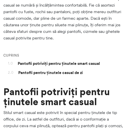
casual se numără și încălțămintea confortabilă. Fie că asortezi
pantofii cu fuste, rochii sau pantaloni, poți obține mereu outfituri
casual comode, dar pline de un farmec aparte. Dacă ești în
căutarea unor ținute pentru siluete mai plinuțe, îți oferim mai jos
câteva sfaturi despre cum să alegi pantofii, cizmele sau ghetele
casual potrivite pentru tine.
CUPRINS
Pantofii potriviți pentru ținutele smart casual
1.0
Pantofii pentru ținutele casual de zi
2.0
Pantofii potriviți pentru
ținutele smart casual
Stilul smart casual este potrivit în special pentru ținutele de tip
office, de zi. La astfel de outfituri, dacă ai o conformație a
corpului ceva mai plinuță, optează pentru pantofii plați și comozi,