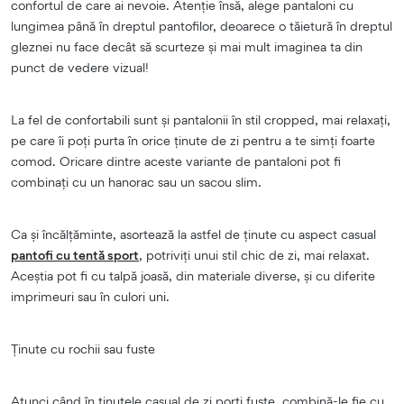
confortul de care ai nevoie. Atenție însă, alege pantaloni cu
lungimea până în dreptul pantofilor, deoarece o tăietură în dreptul
gleznei nu face decât să scurteze și mai mult imaginea ta din
punct de vedere vizual!
La fel de confortabili sunt și pantalonii în stil cropped, mai relaxați,
pe care îi poți purta în orice ținute de zi pentru a te simți foarte
comod. Oricare dintre aceste variante de pantaloni pot fi
combinați cu un hanorac sau un sacou slim.
Ca și încălțăminte, asortează la astfel de ținute cu aspect casual
pantofi cu tentă sport
, potriviți unui stil chic de zi, mai relaxat.
Aceștia pot fi cu talpă joasă, din materiale diverse, și cu diferite
imprimeuri sau în culori uni.
Ținute cu rochii sau fuste
Atunci când în ținutele casual de zi porți fuste, combină-le fie cu