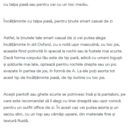
cu talpa joasă sau pentru cei cu un toc mediu.
Încălțăminte cu talpa joasă, pentru ținute smart casual de zi
Astfel, la ținutele tale smart casual de zi vei putea alege
încălțăminte în stil Oxford, cu o notă ușor masculină, cu toc jos,
aceasta fiind potrivită în special la rochii sau la fustele mai scurte.
Dacă forma corpului tău este de tip pară, adică cu umerii înguști
și șoldurile mai late, optează pentru rochiile drepte sau un pic
evazate în partea de jos, în formă de A. La ele poți asorta tot
acest tip de încălțăminte joasă, de tip botine cu toc jos.
Acești pantofi sau ghete scurte se potrivesc însă și la pantaloni, pe
care este recomandat să îi alegi cu linie dreaptă sau ușor conică
pentru un outfit office de zi. În acest caz vei putea asorta și un
sacou slim, cu un top sau cămăși ușoare, din materiale fine și
textură fluidă.