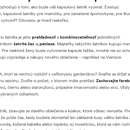
 rozhodujú o tom, ako bude váš kapsulový šatník vyzerať. Existujú
ky, kapsulové šatníky pre mamičky, pre zanietené športovkyne, pre št
ík vytvoriť? Dôvodov je hneď niekoľko.
o šatníka je jeho
prehľadnosť
a
kombinovateľnosť
jednotlivých
atníkom
šetríte čas
aj
peniaze
. Majiteľky takýchto šatníkov kupujú men
u. Pre niektoré ženy bude vytvorenie kapsule ťažšie, mnohé nie sú och
milujú výpredaje a nákupy nového oblečenia – napríklad na Vianoce.
h, ktorí sa nechcú rozlúčiť s veľkorysou garderóbou? Snažte sa držať 
nu sezónu. Zvoľte si počet, v ktorom máte prehľad.
Zachovajte farebn
vú, čiernu alebo staroružovú, prípadne tmavomodrú alebo sivú. Vždy s
 vybraných odtieňoch.
tník, zbavujte sa starého oblečenia a kúskov, ktoré vôbec nenosíte. Pr
, že príde čas, kedy budete obmieňať len základné kusy vášho šatníka za
unda, kožená kabelka alebo topánky sú investíciou, ktorá sa vám roz