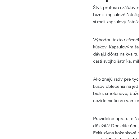
Štýl, profesia i záľuby
biznis kapsulové šatní
si mali kapsulový šatn
Výhodou takto riešenéh
kúskov. Kapsulovým š
dávajú dôraz na kvalit
časti svojho šatníka, 
Ako znejú rady pre týc
kusov oblečenia na jed
bielu, smotanovú, béžo
nezíde niečo vo vami
Pravidelne upratujte ša
dôležitá! Docielite ňou
Exkluzívna koženková b