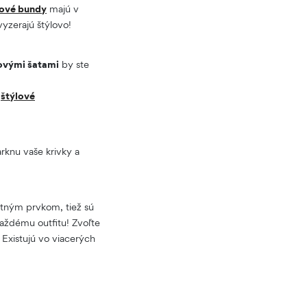
fové bundy
majú v
vyzerajú štýlovo!
ovými šatami
by ste
e
štýlové
arknu vaše krivky a
tným prvkom, tiež sú
každému outfitu! Zvoľte
. Existujú vo viacerých