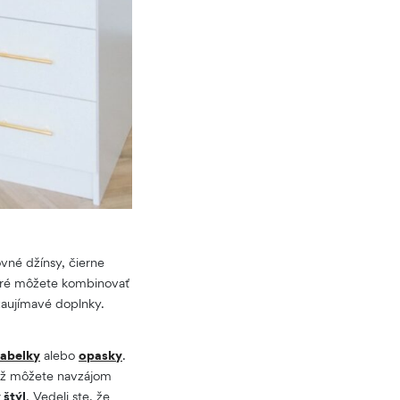
ovné džínsy, čierne
toré môžete kombinovať
 zaujímavé doplnky.
kabelky
alebo
opasky
.
otiž môžete navzájom
 štýl
. Vedeli ste, že