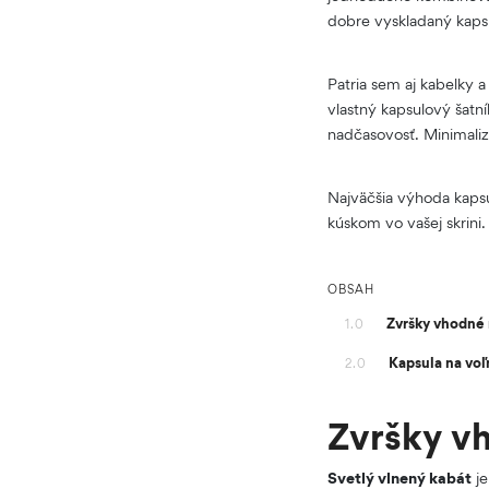
dobre vyskladaný kapsu
Patria sem aj kabelky 
vlastný kapsulový šatn
nadčasovosť. Minimali
Najväčšia výhoda kapsu
kúskom vo vašej skrini.
OBSAH
Zvršky vhodné 
1.0
Kapsula na voľ
2.0
Zvršky v
Svetlý vlnený kabát
je