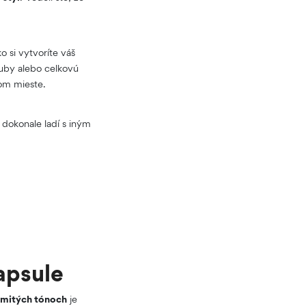
 si vytvoríte váš
ľuby alebo celkovú
vom mieste.
 dokonale ladí s iným
kapsule
emitých tónoch
je