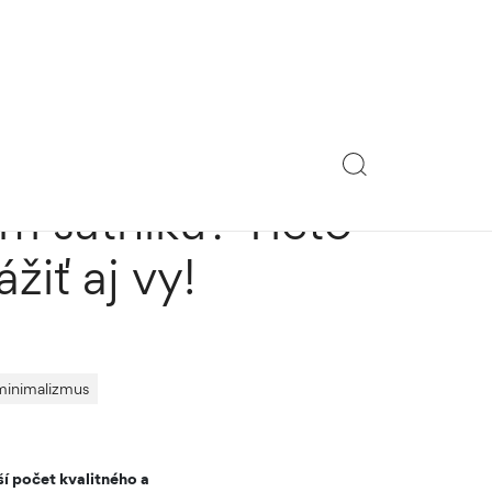
m šatníku? Tieto
žiť aj vy!
minimalizmus
í počet kvalitného a