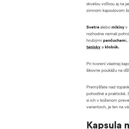
skvelou voľbou aj na ja
zimnom kapsulovom šat
Svetre
alebo
mikiny
v
rozhodne nemali pohrdn
hrubými
pančucham
i,
tenisky
a
klobúk.
Pri tvorení vlastnej k
šikovne poukážu na dĺ
Premýšľate nad topán
pohodlné a praktické. 
si ich v koženom preved
variantoch, je len na 
Kapsula n