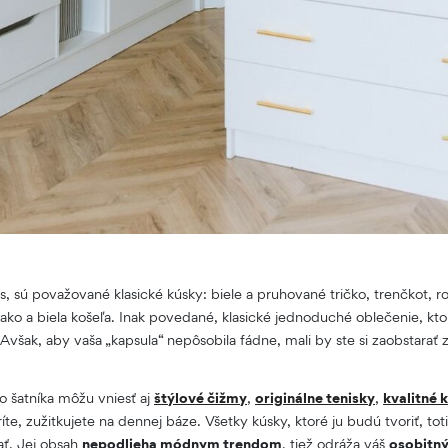
als, sú považované klasické kúsky: biele a pruhované tričko, trenčkot, r
sako a biela košeľa. Inak povedané, klasické jednoduché oblečenie, k
však, aby vaša „kapsula“ nepôsobila fádne, mali by ste si zaobstarať
 šatníka môžu vniesť aj
štýlové čižmy
,
originálne tenisky
,
kvalitné 
ríte, zužitkujete na dennej báze. Všetky kúsky, ktoré ju budú tvoriť, t
ť. Jej obsah
nepodlieha módnym trendom
, tiež odráža váš
osobitný