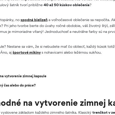
lový šatník tvorí približne
40 až 50 kúskov oblečenia
?
a topánky, no
spodná bielizeň
a voľnočasové oblečenie sa nepočíta. Ako
ík? Pri jeho tvorbe berte do úvahy ročné obdobie, váš životný štýl, zá
zmus je mimoriadne vítaný! Jednoduchosť a neutrálne farby sú na pr
le? Nestane sa vám, že si nebudete mať čo obliecť, každý kúsok totiž
 Áno, aj
športové mikiny
s nohavicami alebo ležérnou sukňou.
na vytvorenie zimnej kapsule
ný čas alebo do práce?
hodné na vytvorenie zimnej 
 vyslovene základom každého zimného šatníka. Klasický
trenčkot v z