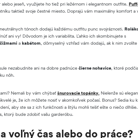
r alebo jeseň, využijete ho tiež pri ležérnom i elegantnom outfite.
Puf
níku taktiež svoje čestné miesto. Doprajú vám maximálny komfort a 
 neutrálnych tónoch dodajú každému outfitu punc svojráznosti.
Rolák
úť ani vy! Dôvodom je ich variabilita. Ľahko ich skombinujete s
čižmami
a
kabátom
, dômyselný vzhľad vám dodajú, ak k nim zvolít
apsule nezabudnite ani na dobre padnúce
čierne nohavice
, ktoré podči
žku nôh.
kami? Nemali by vám chýbať
šnurovacie topánky
.
Nielenže sú elegan
Skvelé je, že ich môžete nosiť v akomkoľvek počasí. Bonus? Sedia ku 
ení, aby ste sa z ich funkčnosti a štýlu mohli tešiť ešte o niečo dlhšie
vás, ktorý bude zdobiť vašu garderóbu.
a voľný čas alebo do práce?