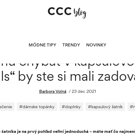
ulovom šatníku? Tieto „essentials“ by ste si mali zadovážiť aj vy!
MÓDNE TIPY
TRENDY
NOVINKY
mú chýbať v kapsulovo
ls“ by ste si mali zadová
Barbora Volná
/
23 dec 2021
ečenie
#
dámske topánky
#
doplnky
#
kapsulový šatník
#
 šatníka je na prvý pohľad veľmi jednoduchá – máte mať čo najmenš