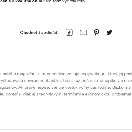
čenie
a
kvalitná obuv
vám totiž vydržia roky!
Ohodnotiť a zdieľať:
ženského magazínu sa momentálne venuje copywritingu, ktorý jej posky
študovanú environmentalistiku, tvorila už počas strednej školy a nesk
zínov. Ak práve nepíše, venuje všetok voľný čas rodine. Blízko má 
e, poradí si však aj s technickými termínmi a ekonomickou problemat