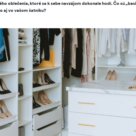
o oblečenia, ktoré sa k sebe navzájom dokonale hodí. Čo sú „basi
o aj vo vašom šatníku?