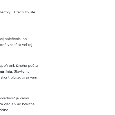
udentky… Prečo by ste
ej oblečenia, no
otné vzdať sa veľkej
aspoň približného počtu
ú líniu
. Stavte na
kontrolujte, či sa vám
ehľadnosť je veľmi
 viac a viac kvalitné.
hodne