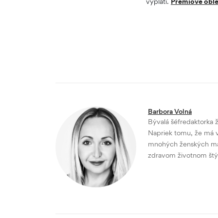
vyplatí.
Prémiové oble
Barbora Volná
Bývalá šéfredaktorka 
Napriek tomu, že má vy
mnohých ženských maga
zdravom životnom štýl