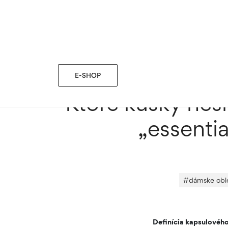
blog
MÓDNE TIPY
›
›
Ktoré kúsky nesmú chýbať v kaps
E-SHOP
Ktoré kúsky nes
„essentia
#
dámske obl
Definícia kapsulového