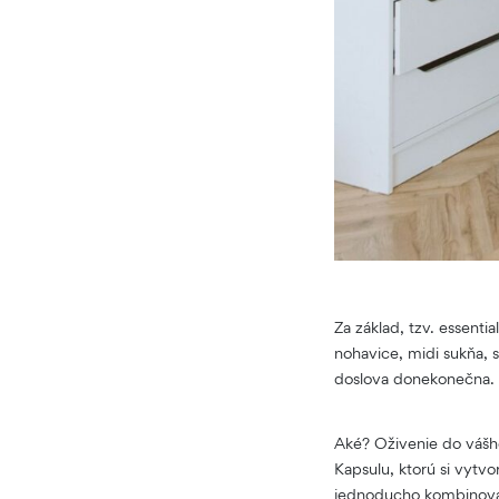
Za základ, tzv. essenti
nohavice, midi sukňa, 
doslova donekonečna. A
Aké? Oživenie do vášho
Kapsulu, ktorú si vytvo
jednoducho kombinova