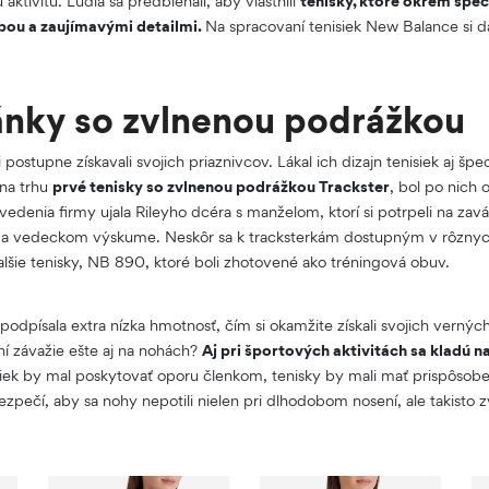
aktivitu. Ľudia sa predbiehali, aby vlastnili
tenisky, ktoré okrem špec
rbou a zaujímavými detailmi.
Na spracovaní tenisiek New Balance si dal
ánky so zvlnenou podrážkou
postupne získavali svojich priaznivcov. Lákal ich dizajn tenisiek aj špec
 na trhu
prvé tenisky so zvlnenou podrážkou Trackster
, bol po nich 
vedenia firmy ujala Rileyho dcéra s manželom, ktorí si potrpeli na zav
 a vedeckom výskume. Neskôr sa k tracksterkám dostupným v rôznych
 ďalšie tenisky, NB 890, ktoré boli zhotovené ako tréningová obuv.
podpísala extra nízka hmotnosť, čím si okamžite získali svojich vernýc
ní závažie ešte aj na nohách?
Aj pri športových aktivitách sa kladú n
isiek by mal poskytovať oporu členkom, tenisky by mali mať prispôsob
zpečí, aby sa nohy nepotili nielen pri dlhodobom nosení, ale takisto z