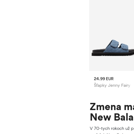
19.99 EUR
24.99 EUR
socki
Kabelka Gino Rossi
Šľapky Jenny Fairy
Zmena maj
New Bal
V 70-tych rokoch už po