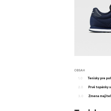
OBSAH
Tenisky pre p
1.0
Prvé topánky 
2.0
Zmena majiteľ
3.0