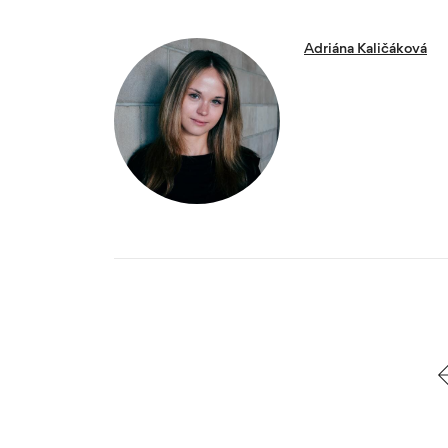
Adriána Kaličáková