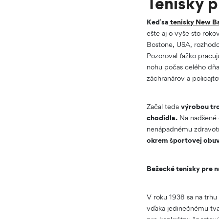
Tenisky 
Keď sa
tenisky New B
ešte aj o vyše sto roko
Bostone, USA, rozhodol
Pozoroval ťažko pracuj
nohu počas celého dňa 
záchranárov a policajto
Začal teda
výrobou tr
chodidla.
Na nadšené oh
nenápadnému zdravotné
okrem športovej obuvi
Bežecké tenisky pre 
V roku 1938 sa na trhu 
vďaka jedinečnému tvar