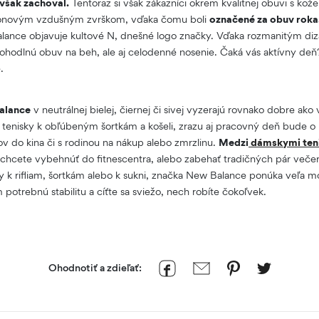
však zachoval.
Tentoraz si však zákazníci okrem kvalitnej obuvi s ko
nylonovým vzdušným zvrškom, vďaka čomu boli
označené za obuv roka
alance objavuje kultové N, dnešné logo značky. Vďaka rozmanitým d
ohodlnú obuv na beh, ale aj celodenné nosenie. Čaká vás aktívny deň?
e.
alance
v neutrálnej bielej, čiernej či sivej vyzerajú rovnako dobre ako 
e tenisky k obľúbeným šortkám a košeli, zrazu aj pracovný deň bude o 
ľov do kina či s rodinou na nákup alebo zmrzlinu.
Medzi
dámskymi ten
i chcete vybehnúť do fitnescentra, alebo zabehať tradičných pár več
sky k rifliam, šortkám alebo k sukni, značka New Balance ponúka veľa 
potrebnú stabilitu a cíťte sa sviežo, nech robíte čokoľvek.
Ohodnotiť a zdieľať: