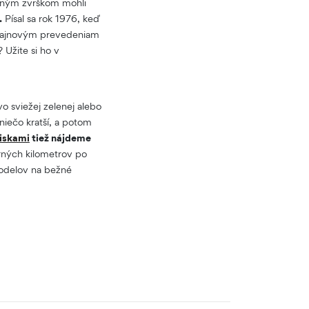
ženým zvrškom mohli
.
Písal sa rok 1976, keď
izajnovým prevedeniam
 Užite si ho v
vo sviežej zelenej alebo
niečo kratší, a potom
iskami
tiež nájdeme
erných kilometrov po
modelov na bežné