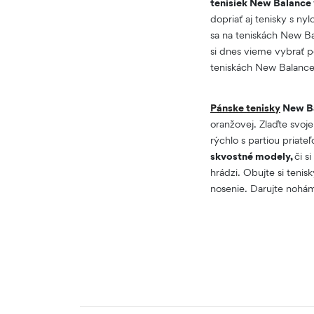
tenisiek New Balance 
dopriať aj tenisky s 
sa na teniskách New B
si dnes vieme vybrať p
teniskách New Balanc
Pánske tenisky
New B
oranžovej. Zlaďte svoj
rýchlo s partiou priate
skvostné modely,
či s
hrádzi. Obujte si teni
nosenie. Darujte nohám 