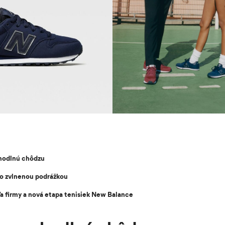
ohodlnú chôdzu
so zvlnenou podrážkou
a firmy a nová etapa tenisiek New Balance