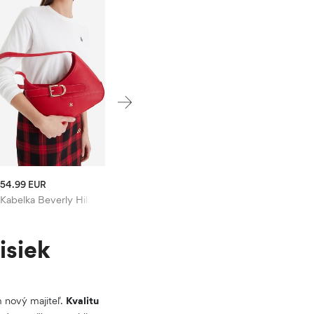
54.99 EUR
ub
Kabelka Beverly Hills Polo Club
isiek
m nový majiteľ.
Kvalitu