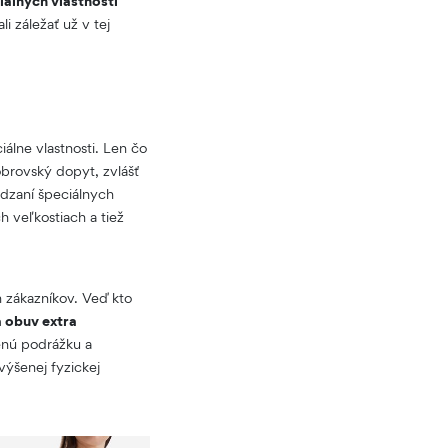
iálnych vlastností
i záležať už v tej
iálne vlastnosti. Len čo
obrovský dopyt, zvlášť
ádzaní špeciálnych
 veľkostiach a tiež
h zákazníkov. Veď kto
a obuv extra
enú podrážku a
výšenej fyzickej