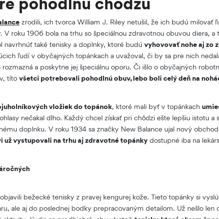
pre pohodlnú chôdzu
alance
zrodili, ich tvorca William J. Riley netušil, že ich budú milovať
v. V roku 1906 bola na trhu so špeciálnou zdravotnou obuvou diera, a t
 navrhnúť také tenisky a doplnky, ktoré budú
vyhovovať nohe aj zo 
úcich ľudí v obyčajných topánkach a uvažoval, či by sa pre nich nedala
rozmazná a poskytne jej špeciálnu oporu. Či išlo o obyčajných robotn
v, títo
všetci potrebovali pohodlnú obuv, lebo boli celý deň na nohá
ojuholníkových vložiek do topánok
, ktoré mali byť v topánkach
umie
lasy nečakal dlho. Každý chcel získať pri chôdzi ešte lepšiu istotu a s
mu doplnku. V roku 1934 sa značky New Balance ujal nový obchodný
 už vystupovali na trhu aj zdravotné topánky
dostupné iba na lekár
náročných
objavili bežecké tenisky z pravej kengurej kože. Tieto topánky si vyslú
u, ale aj do poslednej bodky prepracovaným detailom. Už nešlo len 