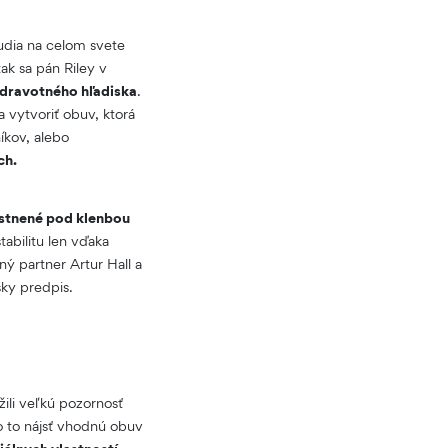
 ľudia na celom svete
ak sa pán Riley v
zdravotného hľadiska
.
 vytvoriť obuv, ktorá
íkov, alebo
ch.
stnené pod klenbou
tabilitu len vďaka
 partner Artur Hall a
sky predpis.
žili veľkú pozornosť
o to nájsť vhodnú obuv