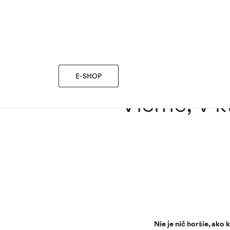
blog
MÓDNE TIPY
›
›
Vieme, v ktorých teniskách si 
E-SHOP
Vieme, v kt
Nie je nič horšie, ak