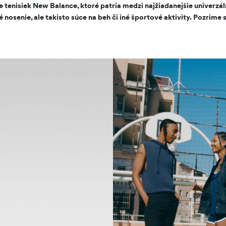
 tenisiek New Balance, ktoré patria medzi najžiadanejšie univerzáln
é nosenie, ale takisto súce na beh či iné športové aktivity. Pozrime 