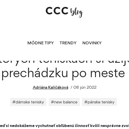
užijete šport aj prechádzku po meste
MÓDNE TIPY
TRENDY
NOVINKY
orých teniskách si užij
prechádzku po meste
Adriána Kaličáková
/
08 jún 2022
#
dámske tenisky
#
new balance
#
pánske tenisky
o keď si nedokážeme vychutnať obľúbenú činnosť kvôli nesprávne zvo