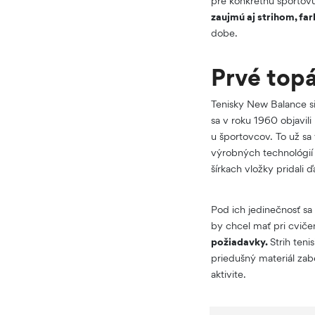
pre konkrétnu športovú 
zaujmú aj strihom, fa
dobe.
Prvé top
Tenisky New Balance si 
sa v roku 1960 objavili
u športovcov. To už sa 
výrobných technológií
šírkach vložky pridali
Pod ich jedinečnosť sa 
by chcel mať pri cviče
požiadavky.
Strih ten
priedušný materiál zabe
aktivite.