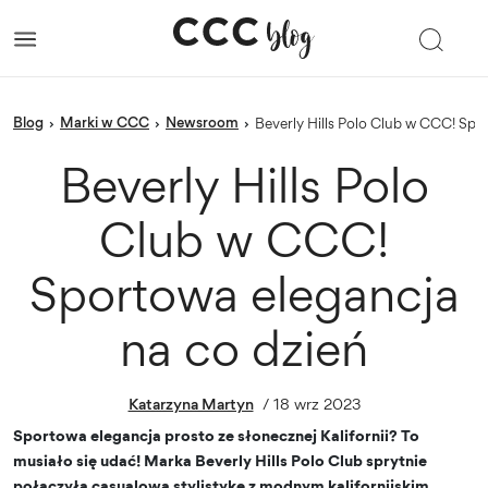
blog
Marki w CCC
newsroom
›
›
›
Beverly Hills Polo Club w CCC! Sp
Beverly Hills Polo
Club w CCC!
Sportowa elegancja
na co dzień
Katarzyna Martyn
/
18 wrz 2023
Sportowa elegancja prosto ze słonecznej Kalifornii? To
musiało się udać! Marka Beverly Hills Polo Club sprytnie
połączyła casualową stylistykę z modnym kalifornijskim