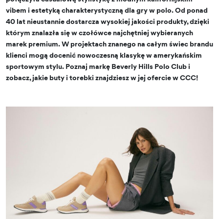
vibem i estetyką charakterystyczną dla gry w polo. Od ponad
40 lat nieustannie dostarcza wysokiej jakości produkty, dzięki
którym znalazła się w czołówce najchętniej wybieranych
marek premium. W projektach znanego na całym świec brandu
klienci mogą docenić nowoczesną klasykę w amerykańskim
sportowym stylu. Poznaj markę Beverly Hills Polo Club i
zobacz, jakie buty i torebki znajdziesz w jej ofercie w CCC!