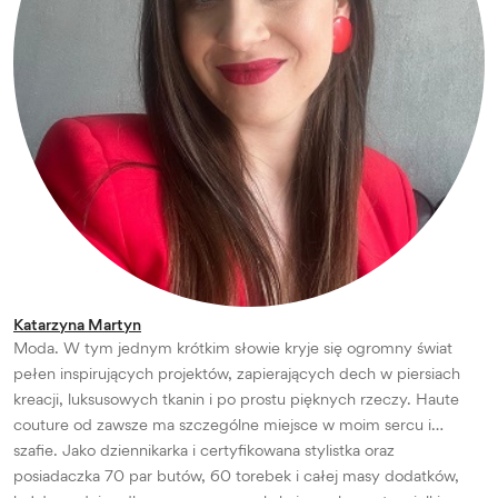
Katarzyna Martyn
Moda. W tym jednym krótkim słowie kryje się ogromny świat
pełen inspirujących projektów, zapierających dech w piersiach
kreacji, luksusowych tkanin i po prostu pięknych rzeczy. Haute
couture od zawsze ma szczególne miejsce w moim sercu i…
szafie. Jako dziennikarka i certyfikowana stylistka oraz
posiadaczka 70 par butów, 60 torebek i całej masy dodatków,