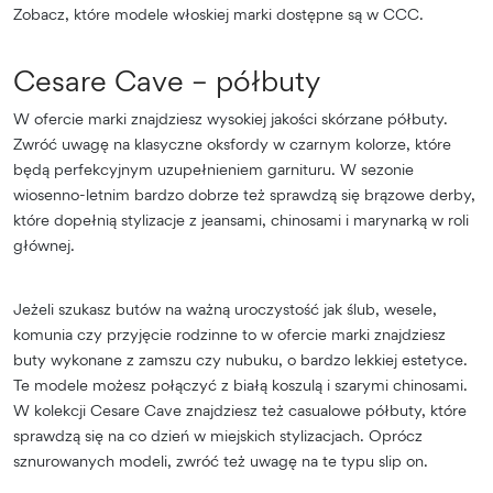
Zobacz, które modele włoskiej marki dostępne są w CCC.
Cesare Cave – półbuty
W ofercie marki znajdziesz wysokiej jakości skórzane półbuty.
Zwróć uwagę na klasyczne oksfordy w czarnym kolorze, które
będą perfekcyjnym uzupełnieniem garnituru. W sezonie
wiosenno-letnim bardzo dobrze też sprawdzą się brązowe derby,
które dopełnią stylizacje z jeansami, chinosami i marynarką w roli
głównej.
Jeżeli szukasz butów na ważną uroczystość jak ślub, wesele,
komunia czy przyjęcie rodzinne to w ofercie marki znajdziesz
buty wykonane z zamszu czy nubuku, o bardzo lekkiej estetyce.
Te modele możesz połączyć z białą koszulą i szarymi chinosami.
W kolekcji Cesare Cave znajdziesz też casualowe półbuty, które
sprawdzą się na co dzień w miejskich stylizacjach. Oprócz
sznurowanych modeli, zwróć też uwagę na te typu slip on.