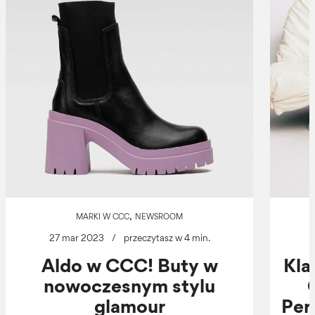
,
MARKI W CCC
NEWSROOM
27 mar 2023
/
przeczytasz w 4 min.
Aldo w CCC! Buty w
Kla
nowoczesnym stylu
glamour
Per