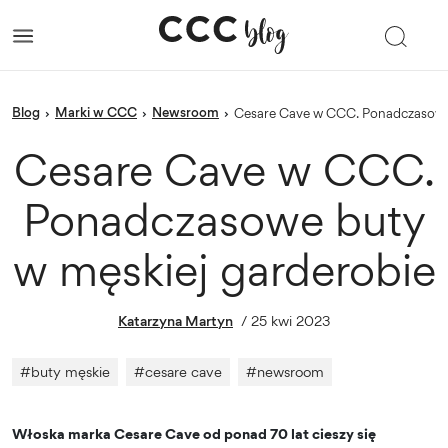
blog
Marki w CCC
newsroom
›
›
›
Cesare Cave w CCC. Ponadczasowe
Cesare Cave w CCC.
Ponadczasowe buty
w męskiej garderobie
Katarzyna Martyn
/
25 kwi 2023
#
buty męskie
#
cesare cave
#
newsroom
Włoska marka Cesare Cave od ponad 70 lat cieszy się