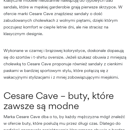
Klasyczne modele nieustannie nawiązują do typowych dad
sandals, które w męskiej garderobie grają pierwsze skrzypce. W
ofercie marki Cesare Cave znajdziesz sandały o dość
zabudowanych cholewkach z wolnymi piętami, dzięki którym
poczujesz komfort w ciepłe letnie dni, ale nie stracisz na
klasycznym designie.
Wykonane w czarnej i brązowej kolorystyce, doskonale dopasują
się do szortów i t-shirtu oversize. Jeżeli szukasz obuwia z mniejszą
cholewką to Cesare Cave proponuje również sandały z cienkimi
paskami w bardziej sportowym stylu, które połączą się z
wakacyjnymi stylizacjami i z mniej zobowiązującymi miejskimi.
Cesare Cave – buty, które
zawsze są modne
Marka Cesare Cave dba o to, by każdy mężczyzna mógł znaleźć
w ofercie buty, które posłużą mu przez długi czas. Dlatego do
perfekcji opanowała projektowanie klasycznego obuwia o bardzo