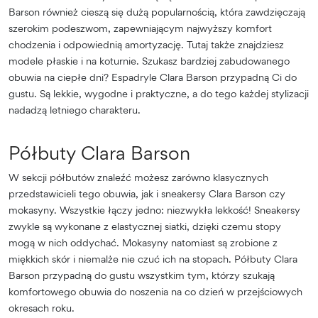
Barson również cieszą się dużą popularnością, która zawdzięczają
szerokim podeszwom, zapewniającym najwyższy komfort
chodzenia i odpowiednią amortyzację. Tutaj także znajdziesz
modele płaskie i na koturnie. Szukasz bardziej zabudowanego
obuwia na ciepłe dni? Espadryle Clara Barson przypadną Ci do
gustu. Są lekkie, wygodne i praktyczne, a do tego każdej stylizacji
nadadzą letniego charakteru.
Półbuty Clara Barson
W sekcji półbutów znaleźć możesz zarówno klasycznych
przedstawicieli tego obuwia, jak i sneakersy Clara Barson czy
mokasyny. Wszystkie łączy jedno: niezwykła lekkość! Sneakersy
zwykle są wykonane z elastycznej siatki, dzięki czemu stopy
mogą w nich oddychać. Mokasyny natomiast są zrobione z
miękkich skór i niemalże nie czuć ich na stopach. Półbuty Clara
Barson przypadną do gustu wszystkim tym, którzy szukają
komfortowego obuwia do noszenia na co dzień w przejściowych
okresach roku.