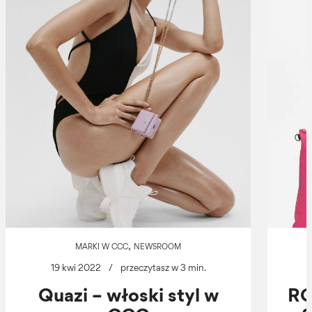
,
MARKI W CCC
NEWSROOM
19 kwi 2022
/
przeczytasz w 3 min.
Quazi – włoski styl w
RO