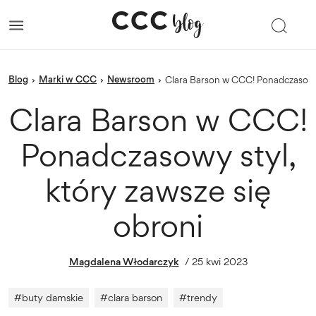
blog
Marki w CCC
newsroom
›
›
›
Clara Barson w CCC! Ponadczasowy 
Clara Barson w CCC!
Ponadczasowy styl,
który zawsze się
obroni
Magdalena Włodarczyk
/
25 kwi 2023
#
buty damskie
#
clara barson
#
trendy