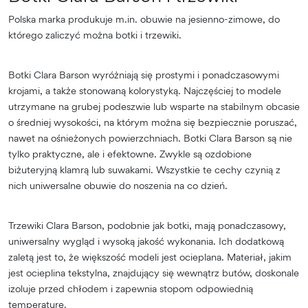
Polska marka produkuje m.in. obuwie na jesienno-zimowe, do
którego zaliczyć można botki i trzewiki.
Botki Clara Barson wyróżniają się prostymi i ponadczasowymi
krojami, a także stonowaną kolorystyką. Najczęściej to modele
utrzymane na grubej podeszwie lub wsparte na stabilnym obcasie
o średniej wysokości, na którym można się bezpiecznie poruszać,
nawet na ośnieżonych powierzchniach. Botki Clara Barson są nie
tylko praktyczne, ale i efektowne. Zwykle są ozdobione
biżuteryjną klamrą lub suwakami. Wszystkie te cechy czynią z
nich uniwersalne obuwie do noszenia na co dzień.
Trzewiki Clara Barson, podobnie jak botki, mają ponadczasowy,
uniwersalny wygląd i wysoką jakość wykonania. Ich dodatkową
zaletą jest to, że większość modeli jest ocieplana. Materiał, jakim
jest ocieplina tekstylna, znajdujący się wewnątrz butów, doskonale
izoluje przed chłodem i zapewnia stopom odpowiednią
temperaturę.