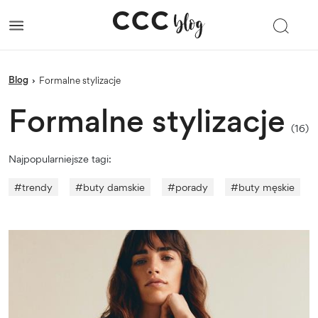
blog
›
Formalne stylizacje
Formalne stylizacje
(16)
Najpopularniejsze tagi:
#
trendy
#
buty damskie
#
porady
#
buty męskie