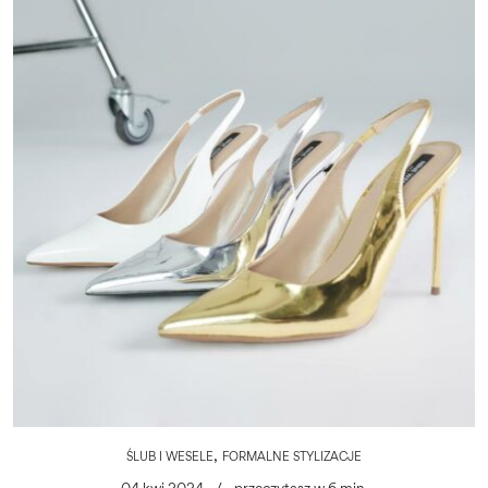
,
ŚLUB I WESELE
FORMALNE STYLIZACJE
04 kwi 2024
/
przeczytasz w 6 min.