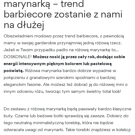
marynarką – trend
barbiecore zostanie z nami
na dłużej
Obezwładnieni modowo przez trend barbiecore, z pewnością
mamy w swojej garderobie przynajmniej jedną różową rzecz.
Jeżeli w Twoim przypadku padło na różową marynarkę to…
DOSKONALE!
Możesz nosić ją przez cały rok, dodając sobie
energii intensywnym pięknym kolorem lub pastelową
poświatą.
Różowa marynarka bardzo dobrze wypadnie w
połączeniu z granatowymi szerokimi spodniami o bardziej
eleganckim fasonie. Ale możesz też dobrać ją do różowej mini o
innym odcieniu różu, tworząc tym samym świetny total look!
Do zestawu z różową marynarką będą pasowały bardzo klasyczne
buty. Czarne lub beżowe botki sprawdzą się zawsze. Dobierz do
tego neutralną minimalistyczną torebkę, która nie będzie
odwracała uwagi od marynarki. Takie torebki znajdziesz w kolekcji