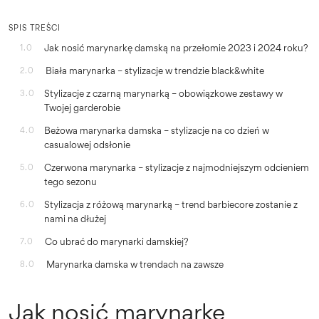
SPIS TREŚCI
Jak nosić marynarkę damską na przełomie 2023 i 2024 roku?
1.0
Biała marynarka – stylizacje w trendzie black&white
2.0
Stylizacje z czarną marynarką – obowiązkowe zestawy w
3.0
Twojej garderobie
Beżowa marynarka damska – stylizacje na co dzień w
4.0
casualowej odsłonie
Czerwona marynarka – stylizacje z najmodniejszym odcieniem
5.0
tego sezonu
Stylizacja z różową marynarką – trend barbiecore zostanie z
6.0
nami na dłużej
Co ubrać do marynarki damskiej?
7.0
Marynarka damska w trendach na zawsze
8.0
Jak nosić marynarkę