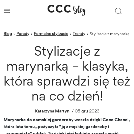
blog
porady
Formalne stylizacje
trendy
›
›
›
›
Stylizacje z marynarką –
Stylizacje z
marynarką – klasyka,
która sprawdzi się też
na co dzień!
Katarzyna Martyn
/
05 gru 2023
Marynarka do damskiej garderoby weszła dzięki Coco Chanel,
która lata temu „pożyczyła” ją z męskiej garderoby i
„zapomniała” oddać. To dzięki niej kobiety zaczęły nosić