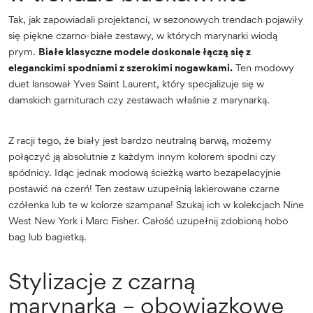
Tak, jak zapowiadali projektanci, w sezonowych trendach pojawiły
się piękne czarno-białe zestawy, w których marynarki wiodą
prym.
Białe klasyczne modele doskonale łączą się z
eleganckimi spodniami z szerokimi nogawkami.
Ten modowy
duet lansował Yves Saint Laurent, który specjalizuje się w
damskich garniturach czy zestawach właśnie z marynarką.
Z racji tego, że biały jest bardzo neutralną barwą, możemy
połączyć ją absolutnie z każdym innym kolorem spodni czy
spódnicy. Idąc jednak modową ścieżką warto bezapelacyjnie
postawić na czerń! Ten zestaw uzupełnią lakierowane czarne
czółenka lub te w kolorze szampana! Szukaj ich w kolekcjach Nine
West New York i Marc Fisher. Całość uzupełnij zdobioną hobo
bag lub bagietką.
Stylizacje z czarną
marynarką – obowiązkowe