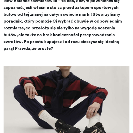
New Balance rozmiarówka – to coś, z czym powinieneś się
zapoznać, jeśli właśnie stoisz przed zakupem sportowych
butów od tej znanej na całym świecie marki! Stworzyliśmy
poradnik, który pomoże Ci wybrać obuwie w odpowiednim
rozmiarze, co przełoży się nie tylko na wygodę noszenia
butów, ale także na brak konieczności przeprowadzania
zwrotów. Po prostu kupujesz i od razu cieszysz się idealną
parą! Prawda, że proste?