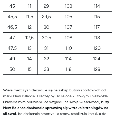
45
11
29
103
114
45,5
11,5
29,5
105
115
46,5
12
30
107
117
47
12,5
30,5
108
118
47,5
13
31
110
120
49
14
32
114
124
50
15
33
118
128
Wiele mężczyzn decyduje się na zakup butów sportowych od
marki New Balance. Dlaczego? Bo są one kultowym i niezwykle
uniwersalnym obuwiem. Ze względu na swoje właściwości,
buty
New Balance doskonale sprawdzą się w trakcie treningów na
siłowni
, bo doskonale amortyzują stopy, stabilizują kostki, a do