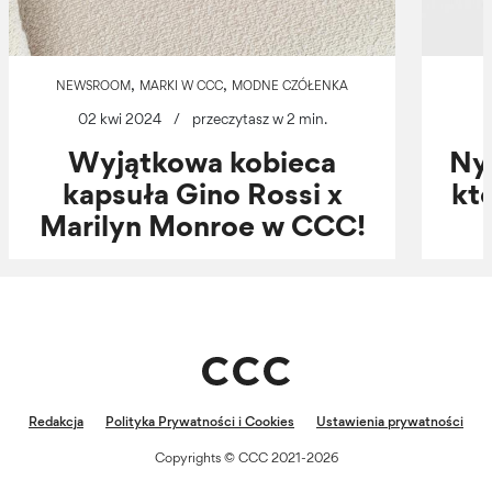
,
,
NEWSROOM
MARKI W CCC
MODNE CZÓŁENKA
02 kwi 2024
/
przeczytasz w 2 min.
Wyjątkowa kobieca
Ny
kapsuła Gino Rossi x
kt
Marilyn Monroe w CCC!
Redakcja
Polityka Prywatności i Cookies
Ustawienia prywatności
Copyrights © CCC 2021-2026