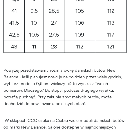
41
9,5
26,5
105
112
41,5
10
27
106
113
42,5
10,5
27,5
109
117
43
11
28
112
121
Powyżej przedstawiamy rozmiarówkę damskich butów New
Balance. Jeśli planujesz nosić je na co dzień przez wiele godzin,
wybierz model o 0,5 cm większy niż to wynika z Twoich
pomiarów. Dlaczego? Bo stopy, podczas długiego wysiłku,
potrafią puchnąć. Przy zakupie zbyt małych butów, może
dochodzić do powstawania bolesnych otarć.
W sklepach CCC czeka na Ciebie wiele modeli damskich butów
od marki New Balance. Są one dostępne w najmodniejszych