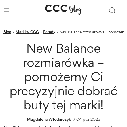
blog
Marki w CCC
porady
›
›
›
New Balance rozmiarówka – pomożemy C
New Balance
rozmiarówka –
pomożemy Ci
precyzyjnie dobrać
buty tej marki!
Magdalena Włodarczyk
/
04 paź 2023