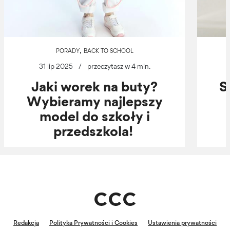
,
PORADY
BACK TO SCHOOL
31 lip 2025
/
przeczytasz w 4 min.
Jaki worek na buty?
S
Wybieramy najlepszy
model do szkoły i
przedszkola!
Redakcja
Polityka Prywatności i Cookies
Ustawienia prywatności