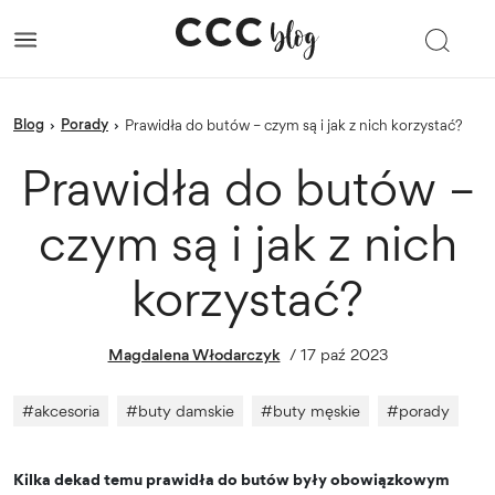
blog
porady
›
›
Prawidła do butów – czym są i jak z nich korzystać?
Prawidła do butów –
czym są i jak z nich
korzystać?
Magdalena Włodarczyk
/
17 paź 2023
#
akcesoria
#
buty damskie
#
buty męskie
#
porady
Kilka dekad temu prawidła do butów były obowiązkowym