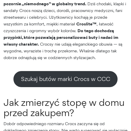
pozornie „niemodnego” w globalny trend.
Dziś chodaki, klapki i
sandały Crocs noszą dzieci, dorośli, pracownicy medyczni, fani
streetwearu i celebryci. Użytkownicy kochają je przede
wszystkim za komfort, miękki materiał
Croslite™
, łatwość
czyszczenia i ogromny wybór kolorów.
Do tego dochodzą
przypinki, które pozwalają personalizować buty i nadać im
własny charakter.
Crocsy nie udają eleganckiego obuwia — są
wygodne, wyraziste i trochę przekorne. Właśnie dlatego tak
dobrze odnajdują się w codziennych stylizacjach.
Szukaj butów marki Crocs w CCC
Jak zmierzyć stopę w domu
przed zakupem?
Dobór odpowiedniego rozmiaru Crocs zaczyna się od
dokładnego zmierzenia stopy. Nie warto sugerować się wyłącznie