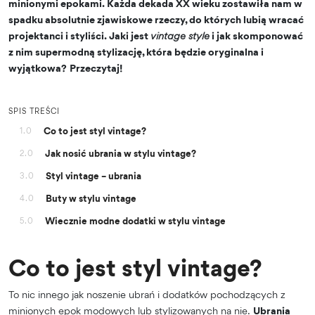
minionymi epokami. Każda dekada XX wieku zostawiła nam w
spadku absolutnie zjawiskowe rzeczy, do których lubią wracać
projektanci i styliści. Jaki jest
vintage style
i jak skomponować
z nim supermodną stylizację, która będzie oryginalna i
wyjątkowa?
Przeczytaj!
SPIS TREŚCI
Co to jest styl vintage?
1.0
Jak nosić ubrania w stylu vintage?
2.0
Styl vintage – ubrania
3.0
Buty w stylu vintage
4.0
Wiecznie modne dodatki
w stylu vintage
5.0
Co to jest styl vintage?
To nic innego jak noszenie ubrań i dodatków pochodzących z
minionych epok modowych lub stylizowanych na nie.
Ubrania