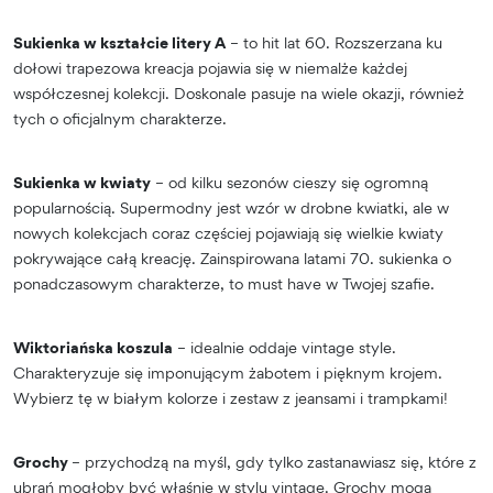
Sukienka w kształcie litery A
– to hit lat 60. Rozszerzana ku
dołowi trapezowa kreacja pojawia się w niemalże każdej
współczesnej kolekcji. Doskonale pasuje na wiele okazji, również
tych o oficjalnym charakterze.
Sukienka w kwiaty
– od kilku sezonów cieszy się ogromną
popularnością. Supermodny jest wzór w drobne kwiatki, ale w
nowych kolekcjach coraz częściej pojawiają się wielkie kwiaty
pokrywające całą kreację. Zainspirowana latami 70. sukienka o
ponadczasowym charakterze, to must have w Twojej szafie.
Wiktoriańska koszula
– idealnie oddaje vintage style.
Charakteryzuje się imponującym żabotem i pięknym krojem.
Wybierz tę w białym kolorze i zestaw z jeansami i trampkami!
Grochy
– przychodzą na myśl, gdy tylko zastanawiasz się, które z
ubrań mogłoby być właśnie w stylu vintage. Grochy mogą