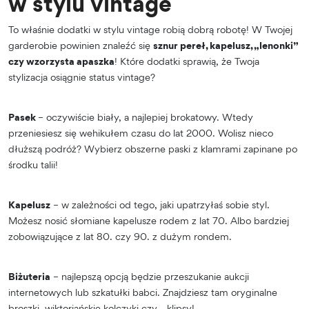
w stylu vintage
To właśnie dodatki w stylu vintage robią dobrą robotę! W Twojej
garderobie powinien znaleźć się
sznur pereł, kapelusz, „lenonki”
czy wzorzysta apaszka
! Które dodatki sprawią, że Twoja
stylizacja osiągnie status vintage?
Pasek
– oczywiście biały, a najlepiej brokatowy. Wtedy
przeniesiesz się wehikułem czasu do lat 2000. Wolisz nieco
dłuższą podróż? Wybierz obszerne paski z klamrami zapinane po
środku talii!
Kapelusz
– w zależności od tego, jaki upatrzyłaś sobie styl.
Możesz nosić słomiane kapelusze rodem z lat 70. Albo bardziej
zobowiązujące z lat 80. czy 90. z dużym rondem.
Biżuteria
– najlepszą opcją będzie przeszukanie aukcji
internetowych lub szkatułki babci. Znajdziesz tam oryginalne
broszki, wiktoriańskie kolczyki czy… klipsy!