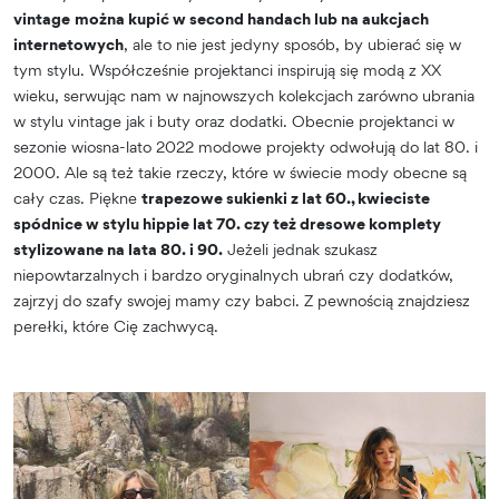
vintage
można kupić w second handach lub na aukcjach
internetowych
, ale to nie jest jedyny sposób, by ubierać się w
tym stylu. Współcześnie projektanci inspirują się modą z XX
wieku, serwując nam w najnowszych kolekcjach zarówno ubrania
w stylu vintage jak i buty oraz dodatki. Obecnie projektanci w
sezonie wiosna-lato 2022 modowe projekty odwołują do lat 80. i
2000. Ale są też takie rzeczy, które w świecie mody obecne są
cały czas. Piękne
trapezowe sukienki z lat 60., kwieciste
spódnice w stylu hippie lat 70. czy też dresowe komplety
stylizowane na lata 80. i 90.
Jeżeli jednak szukasz
niepowtarzalnych i bardzo oryginalnych ubrań czy dodatków,
zajrzyj do szafy swojej mamy czy babci. Z pewnością znajdziesz
perełki, które Cię zachwycą.