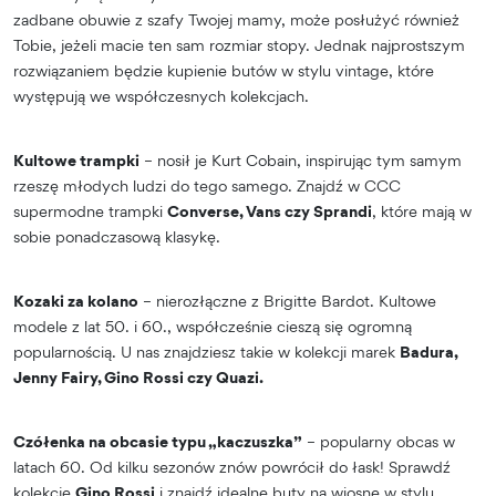
zadbane obuwie z szafy Twojej mamy, może posłużyć również
Tobie, jeżeli macie ten sam rozmiar stopy. Jednak najprostszym
rozwiązaniem będzie kupienie butów w stylu vintage, które
występują we współczesnych kolekcjach.
Kultowe trampki
– nosił je Kurt Cobain, inspirując tym samym
rzeszę młodych ludzi do tego samego. Znajdź w CCC
supermodne trampki
Converse, Vans czy Sprandi
, które mają w
sobie ponadczasową klasykę.
Kozaki za kolano
– nierozłączne z Brigitte Bardot. Kultowe
modele z lat 50. i 60., współcześnie cieszą się ogromną
popularnością. U nas znajdziesz takie w kolekcji marek
Badura,
Jenny Fairy, Gino Rossi czy Quazi.
Czółenka na obcasie typu „kaczuszka”
– popularny obcas w
latach 60. Od kilku sezonów znów powrócił do łask! Sprawdź
kolekcje
Gino Rossi
i znajdź idealne buty na wiosnę w stylu