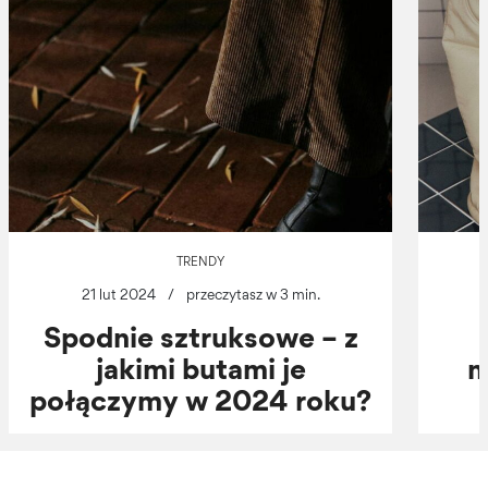
TRENDY
21 lut 2024
/
przeczytasz w 3 min.
Spodnie sztruksowe – z
jakimi butami je
m
połączymy w 2024 roku?