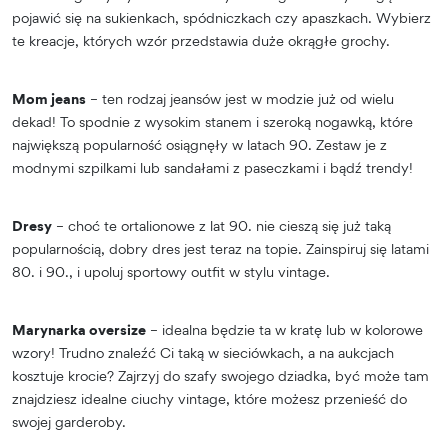
pojawić się na sukienkach, spódniczkach czy apaszkach. Wybierz
te kreacje, których wzór przedstawia duże okrągłe grochy.
Mom jeans
– ten rodzaj jeansów jest w modzie już od wielu
dekad! To spodnie z wysokim stanem i szeroką nogawką, które
największą popularność osiągnęły w latach 90. Zestaw je z
modnymi szpilkami lub sandałami z paseczkami i bądź trendy!
Dresy
– choć te ortalionowe z lat 90. nie cieszą się już taką
popularnością, dobry dres jest teraz na topie. Zainspiruj się latami
80. i 90., i upoluj sportowy outfit w stylu vintage.
Marynarka oversize
– idealna będzie ta w kratę lub w kolorowe
wzory! Trudno znaleźć Ci taką w sieciówkach, a na aukcjach
kosztuje krocie? Zajrzyj do szafy swojego dziadka, być może tam
znajdziesz idealne ciuchy vintage, które możesz przenieść do
swojej garderoby.