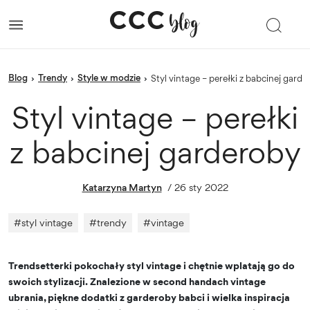
blog
trendy
Style w modzie
›
›
›
Styl vintage – perełki z babcinej gard
Styl vintage – perełki
z babcinej garderoby
Katarzyna Martyn
/
26 sty 2022
#
styl vintage
#
trendy
#
vintage
Trendsetterki pokochały styl vintage i chętnie wplatają go do
swoich stylizacji. Znalezione w second handach vintage
ubrania, piękne dodatki z garderoby babci i wielka inspiracja