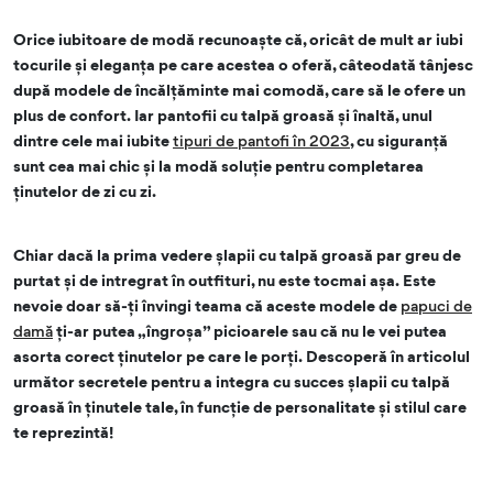
Orice iubitoare de modă recunoaște că, oricât de mult ar iubi
tocurile și eleganța pe care acestea o oferă, câteodată tânjesc
după modele de încălțăminte mai comodă, care să le ofere un
plus de confort. Iar pantofii cu talpă groasă și înaltă, unul
dintre cele mai iubite
tipuri de pantofi în 2023
, cu siguranță
sunt cea mai chic și la modă soluție pentru completarea
ținutelor de zi cu zi.
Chiar dacă la prima vedere șlapii cu talpă groasă par greu de
purtat și de intregrat în outfituri, nu este tocmai așa. Este
nevoie doar să-ți învingi teama că aceste modele de
papuci de
damă
ți-ar putea „îngroșa” picioarele sau că nu le vei putea
asorta corect ținutelor pe care le porți. Descoperă în articolul
următor secretele pentru a integra cu succes șlapii cu talpă
groasă în ținutele tale, în funcție de personalitate și stilul care
te reprezintă!