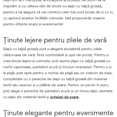
inspirăm și cu câteva idei de ținute cu șlapi cu talpă groasă,
pentru a ne asigura că vei construi cele mai cool ținute de zi cu zi,
cu ajutorul acestor încălțări comode. Iată propunerile noastre
pentru diferite ocazii și evenimente!
Ținute lejere pentru zilele de vară
Șlapii cu talpă groasă sunt o alegere excelentă pentru zilele
călduroase de vară, fiind confortabili și ușor de purtat. Pentru a
crea ținute lejere și comode, poți asorta șlapii cu talpă groasă cu
rochii vaporoase, pantaloni scurți și tricouri oversized. Pentru o zi
la plajă, poți opta pentru o rochie de plajă sau un costum de baie,
completate cu o pereche de șlapi cu talpă groasă din material
textil sau cauciuc și o pălărie de soare. Pentru un picnic în parc,
poți alege o pereche de pantaloni scurți și un tricou lejer, asortate
cu șlapi din material textil și
ochelari de soare
.
Ținute elegante pentru evenimente