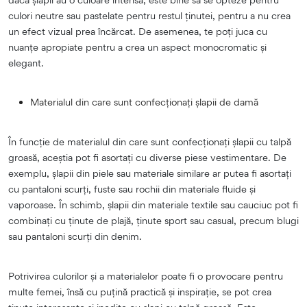
culori neutre sau pastelate pentru restul ținutei, pentru a nu crea
un efect vizual prea încărcat. De asemenea, te poți juca cu
nuanțe apropiate pentru a crea un aspect monocromatic și
elegant.
Materialul din care sunt confecționați șlapii de damă
În funcție de materialul din care sunt confecționați șlapii cu talpă
groasă, aceștia pot fi asortați cu diverse piese vestimentare. De
exemplu, șlapii din piele sau materiale similare ar putea fi asortați
cu pantaloni scurți, fuste sau rochii din materiale fluide și
vaporoase. În schimb, șlapii din materiale textile sau cauciuc pot fi
combinați cu ținute de plajă, ținute sport sau casual, precum blugi
sau pantaloni scurți din denim.
Potrivirea culorilor și a materialelor poate fi o provocare pentru
multe femei, însă cu puțină practică și inspirație, se pot crea