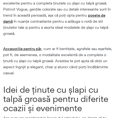
excelente pentru a completa ținutele cu șlapi cu talpă groasă.
Potrivit Vogue, gențile colorate sau cu detalii interesante sunt în
trend în această perioadă, așa că poți opta pentru
poșete de
damă
în nuanțe contrastante pentru a adăuga o notă de stil
ținutelor tale și pentru a asorta ideal modelele de șlapi cu talpă
groasă.
Accesoriile pentru păr
, cum ar fi bentițele, agrafele sau eșarfele,
pot fi, de asemenea, o modalitate excelentă de a completa o
ținută cu șlapi cu talpă groasă. Acestea te pot ajuta să obții un
aspect îngrijit și elegant, chiar și atunci când porți încălțăminte
casual.
Idei de ținute cu șlapi cu
talpă groasă pentru diferite
ocazii și evenimente
Așa cum am menționat la începutul articolului, ne dorim să te