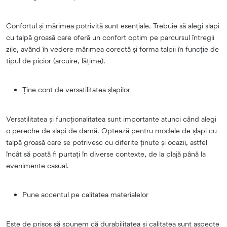
Confortul și mărimea potrivită sunt esențiale. Trebuie să alegi șlapi
cu talpă groasă care oferă un confort optim pe parcursul întregii
zile, având în vedere mărimea corectă și forma talpii în funcție de
tipul de picior (arcuire, lățime).
Ține cont de versatilitatea șlapilor
Versatilitatea și funcționalitatea sunt importante atunci când alegi
o pereche de șlapi de damă. Optează pentru modele de șlapi cu
talpă groasă care se potrivesc cu diferite ținute și ocazii, astfel
încât să poată fi purtați în diverse contexte, de la plajă până la
evenimente casual.
Pune accentul pe calitatea materialelor
Este de prisos să spunem că durabilitatea și calitatea sunt aspecte