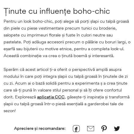
Ținute cu influențe boho-chic
Pentru un look boho-chic, poți alege să porți șlapi cu talpă groasă
din piele cu piese vestimentare precum tunici cu broderie,
salopete cu imprimeuri florale și fuste în culori neutre sau
pastelate. Poți adăuga accesorii precum o pălărie cu boruri largi, o
eșarfă sau bijuterii cu motive etnice, pentru a completa look-ul.
Această combinație va crea o ținută boemă și interesantă.
Sperăm că acest articol ți-a oferit o perspectivă amplă asupra
modului în care poți integra șlapii cu talpă groasă în ținutele de zi
cu zi. Acum ai o bază solidă pentru a experimenta ș a crea ținute
care să-ți pună în valoare stilul personal și să îți ofere confortul
dorit. Explorează
aplicația CCC
, găsește-ți inspirația și transformă
șlapii cu talpă groasă într-o piesă esențială a garderobei tale de
sezon!
Apreciere și recomandare: