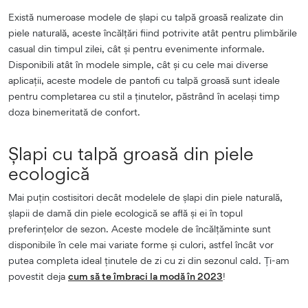
Există numeroase modele de șlapi cu talpă groasă realizate din
piele naturală, aceste încălțări fiind potrivite atât pentru plimbările
casual din timpul zilei, cât și pentru evenimente informale.
Disponibili atât în modele simple, cât și cu cele mai diverse
aplicații, aceste modele de pantofi cu talpă groasă sunt ideale
pentru completarea cu stil a ținutelor, păstrând în același timp
doza binemeritată de confort.
Șlapi cu talpă groasă din piele
ecologică
Mai puțin costisitori decât modelele de șlapi din piele naturală,
șlapii de damă din piele ecologică se află și ei în topul
preferințelor de sezon. Aceste modele de încălțăminte sunt
disponibile în cele mai variate forme și culori, astfel încât vor
putea completa ideal ținutele de zi cu zi din sezonul cald. Ți-am
povestit deja
cum să te îmbraci la modă în 2023
!