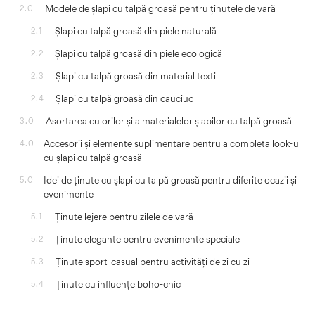
Modele de șlapi cu talpă groasă pentru ținutele de vară
2.0
Șlapi cu talpă groasă din piele naturală
2.1
Șlapi cu talpă groasă din piele ecologică
2.2
Șlapi cu talpă groasă din material textil
2.3
Șlapi cu talpă groasă din cauciuc
2.4
Asortarea culorilor și a materialelor șlapilor cu talpă groasă
3.0
Accesorii și elemente suplimentare pentru a completa look-ul
4.0
cu șlapi cu talpă groasă
Idei de ținute cu șlapi cu talpă groasă pentru diferite ocazii și
5.0
evenimente
Ținute lejere pentru zilele de vară
5.1
Ținute elegante pentru evenimente speciale
5.2
Ținute sport-casual pentru activități de zi cu zi
5.3
Ținute cu influențe boho-chic
5.4