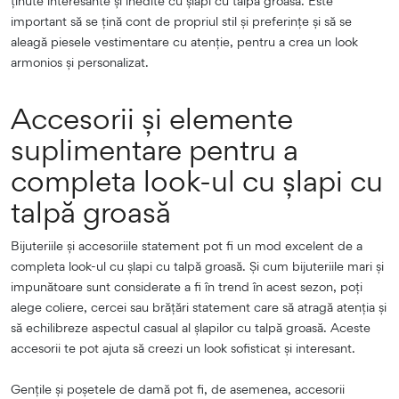
ținute interesante și inedite cu șlapi cu talpă groasă. Este
important să se țină cont de propriul stil și preferințe și să se
aleagă piesele vestimentare cu atenție, pentru a crea un look
armonios și personalizat.
Accesorii și elemente
suplimentare pentru a
completa look-ul cu șlapi cu
talpă groasă
Bijuteriile și accesoriile statement pot fi un mod excelent de a
completa look-ul cu șlapi cu talpă groasă. Și cum bijuteriile mari și
impunătoare sunt considerate a fi în trend în acest sezon, poți
alege coliere, cercei sau brățări statement care să atragă atenția și
să echilibreze aspectul casual al șlapilor cu talpă groasă. Aceste
accesorii te pot ajuta să creezi un look sofisticat și interesant.
Gențile și poșetele de damă pot fi, de asemenea, accesorii