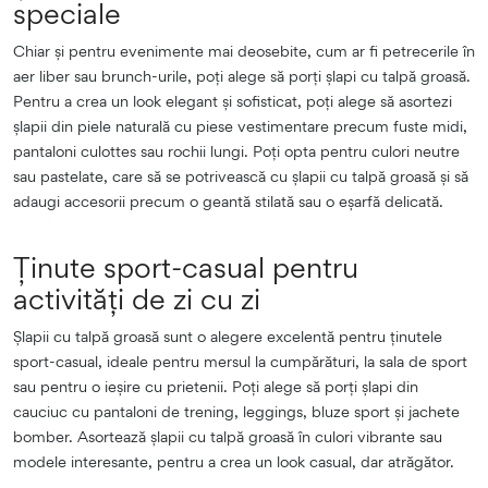
speciale
Chiar și pentru evenimente mai deosebite, cum ar fi petrecerile în
aer liber sau brunch-urile, poți alege să porți șlapi cu talpă groasă.
Pentru a crea un look elegant și sofisticat, poți alege să asortezi
șlapii din piele naturală cu piese vestimentare precum fuste midi,
pantaloni culottes sau rochii lungi. Poți opta pentru culori neutre
sau pastelate, care să se potrivească cu șlapii cu talpă groasă și să
adaugi accesorii precum o geantă stilată sau o eșarfă delicată.
Ținute sport-casual pentru
activități de zi cu zi
Șlapii cu talpă groasă sunt o alegere excelentă pentru ținutele
sport-casual, ideale pentru mersul la cumpărături, la sala de sport
sau pentru o ieșire cu prietenii. Poți alege să porți șlapi din
cauciuc cu pantaloni de trening, leggings, bluze sport și jachete
bomber. Asortează șlapii cu talpă groasă în culori vibrante sau
modele interesante, pentru a crea un look casual, dar atrăgător.