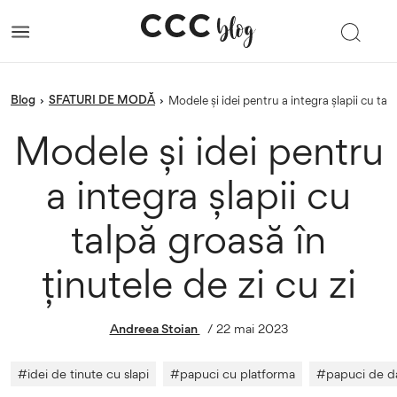
blog
SFATURI DE MODĂ
›
›
Modele și idei pentru a integra șlapii cu tal
Modele și idei pentru
a integra șlapii cu
talpă groasă în
ținutele de zi cu zi
Andreea Stoian
/
22 mai 2023
#
idei de tinute cu slapi
#
papuci cu platforma
#
papuci de 