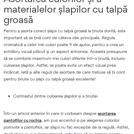
materialelor șlapilor cu talpă
groasă
Pentru a asorta corect șlapii cu talpă groasă la ținuta dorită, este
important să se țină cont de câteva idei principale. Regula
cromatică a celor trei culori poate fi de ajutor, pentru a crea un
echilibru vizual plăcut și un aspect armonios. Aceasta presupune
să se combine maximum trei culori diferite într-o ținută, inclusiv
culoarea șlapilor. Astfel, se poate evita un efect vizual prea
încărcat. Iată și alte reguli de asortare de care trebuie să ții cont
pentru ținute cu șlapi cu talpă groasă excelente!
Contrastul dintre culoarea șlapilor și a ținutei
Într-un articol anterior în care-ți vorbeam despre
asortarea
pantofilor cu rochia
, am pus accentul și pe alegerea culorilor
potrivite a pantofilor, iar șlapii nu fac excepție de la regulă. Astfel,
dacă șlapii au o culoare intensă, este bine să se opteze pentru