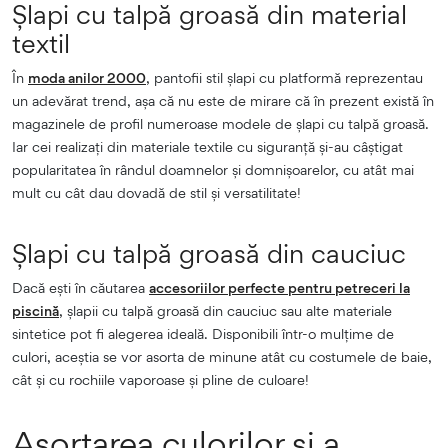
Șlapi cu talpă groasă din material
textil
În
moda anilor 2000
, pantofii stil șlapi cu platformă reprezentau
un adevărat trend, așa că nu este de mirare că în prezent există în
magazinele de profil numeroase modele de șlapi cu talpă groasă.
Iar cei realizați din materiale textile cu siguranță și-au câștigat
popularitatea în rândul doamnelor și domnișoarelor, cu atât mai
mult cu cât dau dovadă de stil și versatilitate!
Șlapi cu talpă groasă din cauciuc
Dacă ești în căutarea
accesoriilor perfecte pentru petreceri la
piscină
, șlapii cu talpă groasă din cauciuc sau alte materiale
sintetice pot fi alegerea ideală. Disponibili într-o mulțime de
culori, aceștia se vor asorta de minune atât cu costumele de baie,
cât și cu rochiile vaporoase și pline de culoare!
Asortarea culorilor și a